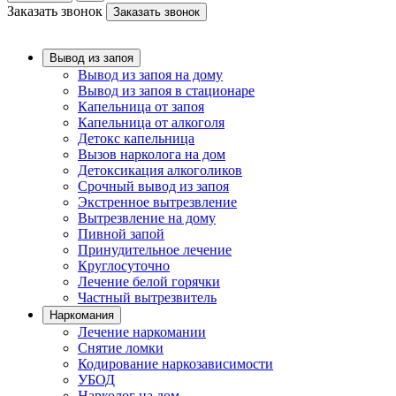
Заказать звонок
Заказать звонок
Вывод из запоя
Вывод из запоя на дому
Вывод из запоя в стационаре
Капельница от запоя
Капельница от алкоголя
Детокс капельница
Вызов нарколога на дом
Детоксикация алкоголиков
Срочный вывод из запоя
Экстренное вытрезвление
Вытрезвление на дому
Пивной запой
Принудительное лечение
Круглосуточно
Лечение белой горячки
Частный вытрезвитель
Наркомания
Лечение наркомании
Снятие ломки
Кодирование наркозависимости
УБОД
Нарколог на дом