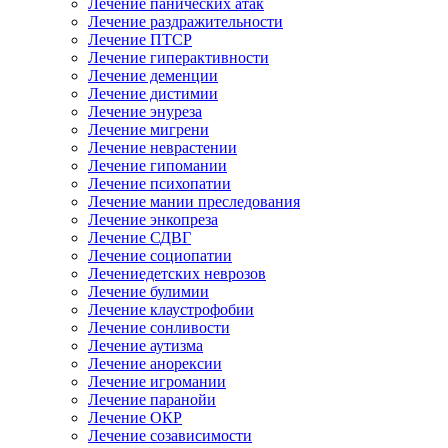
Лечение панических атак
Лечение раздражительности
Лечение ПТСР
Лечение гиперактивности
Лечение деменции
Лечение дистимии
Лечение энуреза
Лечение мигрени
Лечение неврастении
Лечение гипомании
Лечение психопатии
Лечение мании преследования
Лечение энкопреза
Лечение СДВГ
Лечение социопатии
Лечениедетских неврозов
Лечение булимии
Лечение клаустрофобии
Лечение сонливости
Лечение аутизма
Лечение анорексии
Лечение игромании
Лечение паранойи
Лечение ОКР
Лечение созависимости