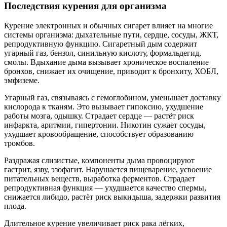
Последствия курения для организма
Курение электронных и обычных сигарет влияет на многие
системы организма: дыхательные пути, сердце, сосуды, ЖКТ,
репродуктивную функцию. Сигаретный дым содержит
угарный газ, бензол, синильную кислоту, формальдегид,
смолы. Вдыхание дыма вызывает хроническое воспаление
бронхов, снижает их очищение, приводит к бронхиту, ХОБЛ,
эмфиземе.
Угарный газ, связываясь с гемоглобином, уменьшает доставку
кислорода к тканям. Это вызывает гипоксию, ухудшение
работы мозга, одышку. Страдает сердце — растёт риск
инфаркта, аритмии, гипертонии. Никотин сужает сосуды,
ухудшает кровообращение, способствует образованию
тромбов.
Раздражая слизистые, компоненты дыма провоцируют
гастрит, язву, эзофагит. Нарушается пищеварение, усвоение
питательных веществ, выработка ферментов. Страдает
репродуктивная функция — ухудшается качество спермы,
снижается либидо, растёт риск выкидыша, задержки развития
плода.
Длительное курение увеличивает риск рака лёгких,