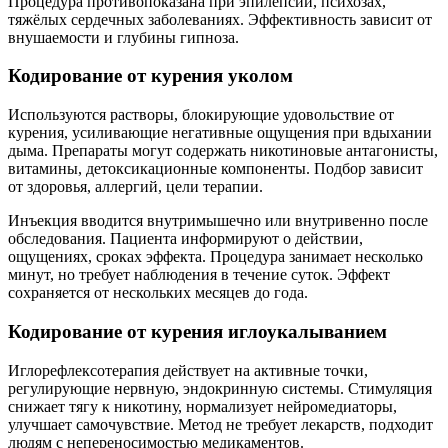
Процедура противопоказана при эпилепсии, психозах,
тяжёлых сердечных заболеваниях. Эффективность зависит от
внушаемости и глубины гипноза.
Кодирование от курения уколом
Используются растворы, блокирующие удовольствие от
курения, усиливающие негативные ощущения при вдыхании
дыма. Препараты могут содержать никотиновые антагонисты,
витамины, детоксикационные компоненты. Подбор зависит
от здоровья, аллергий, цели терапии.
Инъекция вводится внутримышечно или внутривенно после
обследования. Пациента информируют о действии,
ощущениях, сроках эффекта. Процедура занимает несколько
минут, но требует наблюдения в течение суток. Эффект
сохраняется от нескольких месяцев до года.
Кодирование от курения иглоукалыванием
Иглорефлексотерапия действует на активные точки,
регулирующие нервную, эндокринную системы. Стимуляция
снижает тягу к никотину, нормализует нейромедиаторы,
улучшает самочувствие. Метод не требует лекарств, подходит
людям с непереносимостью медикаментов.