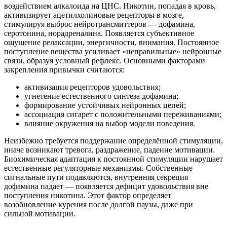
воздействием алкалоида на ЦНС. Никотин, попадая в кровь,
активизирует ацетилхолиновые рецепторы в мозге,
стимулируя выброс нейротрансмиттеров — дофамина,
серотонина, норадреналина. Появляется субъективное
ощущение релаксации, энергичности, внимания. Постоянное
поступление вещества усиливает «неправильные» нейронные
связи, образуя условный рефлекс. Основными факторами
закрепления привычки считаются:
активизация рецепторов удовольствия;
угнетение естественного синтеза дофамина;
формирование устойчивых нейронных цепей;
ассоциация сигарет с положительными переживаниями;
влияние окружения на выбор модели поведения.
Неизбежно требуется поддержание определённой стимуляции,
иначе возникают тревога, раздражение, падение мотивации.
Биохимическая адаптация к постоянной стимуляции нарушает
естественные регуляторные механизмы. Собственные
сигнальные пути подавляются, внутренняя секреция
дофамина падает — появляется дефицит удовольствия вне
поступления никотина. Этот фактор определяет
возобновление курения после долгой паузы, даже при
сильной мотивации.