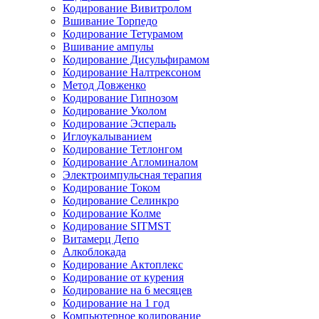
Кодирование Вивитролом
Вшивание Торпедо
Кодирование Тетурамом
Вшивание ампулы
Кодирование Дисульфирамом
Кодирование Налтрексоном
Метод Довженко
Кодирование Гипнозом
Кодирование Уколом
Кодирование Эспераль
Иглоукалыванием
Кодирование Тетлонгом
Кодирование Агломиналом
Электроимпульсная терапия
Кодирование Током
Кодирование Селинкро
Кодирование Колме
Кодирование SITMST
Витамерц Депо
Алкоблокада
Кодирование Актоплекс
Кодирование от курения
Кодирование на 6 месяцев
Кодирование на 1 год
Компьютерное кодирование