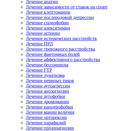
Лечение апатии
Лечение зависимости от ставок на спорт
Лечение клептомании
Лечение послеродовой депрессии
Лечение социофобии
Лечение алекситимии
Лечение астении
Лечение истерических расстройств
Лечение ПРЛ
Лечение тревожного расстройства
Лечение фантомных болей
Лечение аффективного расстройства
Лечение бессонницы
Лечение ГТР
Лечение лунатизма
Лечение нервных тиков
Лечение аутоагрессии
Лечение анозогнозии
Лечение аутофобии
Лечение дромомании
Лечение канцерофобии
Лечение мании величия
Лечение орторексии
Лечение парафилий
Лечение прозопагнозии