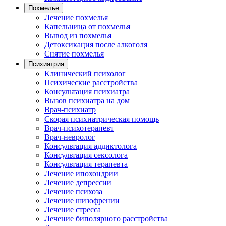
Похмелье
Лечение похмелья
Капельница от похмелья
Вывод из похмелья
Детоксикация после алкоголя
Снятие похмелья
Психиатрия
Клинический психолог
Психические расстройства
Консультация психиатра
Вызов психиатра на дом
Врач-психиатр
Скорая психиатрическая помощь
Врач-психотерапевт
Врач-невролог
Консультация аддиктолога
Консультация сексолога
Консультация терапевта
Лечение ипохондрии
Лечение депрессии
Лечение психоза
Лечение шизофрении
Лечение стресса
Лечение биполярного расстройства