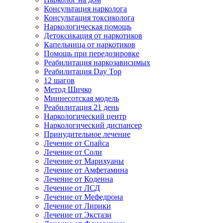
Консультация нарколога
Консультация токсиколога
Наркологическая помощь
Детоксикация от наркотиков
Капельница от наркотиков
Помощь при передозировке
Реабилитация наркозависимых
Реабилитация Day Top
12 шагов
Метод Шичко
Миннесотская модель
Реабилитация 21 день
Наркологический центр
Наркологический диспансер
Принудительное лечение
Лечение от Спайса
Лечение от Соли
Лечение от Марихуаны
Лечение от Амфетамина
Лечение от Кодеина
Лечение от ЛСД
Лечение от Мефедрона
Лечение от Лирики
Лечение от Экстази