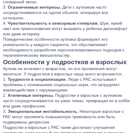
словарный запас.
Ограниченные интересы.
Дети с аутизмом часто
сосредотачиваются на одном объекте, игнорируя все
остальное.
Чувствительность к сенсорным стимулам.
Шум, яркий
свет или прикосновения могут вызывать у ребенка дискомфорт
или даже истерику.
Поведенческие особенности аутизма формируют его
уникальность у каждого пациента, что обуславливает
необходимость разработки персонализированных подходов к
терапевтическому вмешательству.
Особенности у подростков и взрослых
Аутизм не исчезает с возрастом, но его проявления могут
меняться. У подростков и взрослых чаще всего встречаются:
Трудности в социализации.
Люди с РАС испытывают
проблемы с пониманием социальных норм, что затрудняет
взаимодействие с окружающими.
Атипичные интересы.
Подростки и взрослые с аутизмом
часто сосредотачиваются на узких темах, превращая их в хобби
или даже профессию.
Эмоциональная нестабильность.
Некоторые взрослые с
РАС могут проявлять повышенную тревожность или быть
подвержены депрессии.
Подростки и взрослые с РАС также достигают улучшения
состояния, если ранее была проведена коррекция и лечение