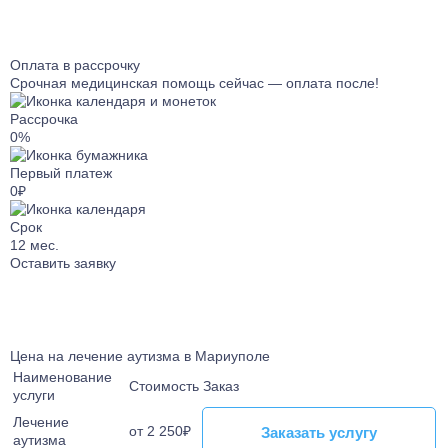
Лечение от Габапентина
Лечение булимии
Наркологический стационар
Лечение клаустрофобии
Ресоциализация наркозависимых
Лечение сонливости
Оплата в рассрочку
Телефон доверия
Срочная медицинская помощь сейчас — оплата после!
Лечение аутизма
Лечение анорексии
Рассрочка
Лечение игромании
0%
Лечение паранойи
Первый платеж
Лечение ОКР
0₽
Лечение созависимости
Срок
Лечение апатии
12
мес.
Оставить заявку
Лечение зависимости от ставок на спорт
Лечение клептомании
Лечение послеродовой депрессии
Лечение социофобии
Цена на лечение аутизма в Мариуполе
Лечение алекситимии
Наименование
Стоимость
Заказ
услуги
Лечение астении
Лечение истерических расстройств
Лечение
от 2 250₽
Заказать услугу
Заказать услугу
аутизма
Лечение ПРЛ