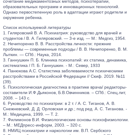
сочетание медикаментозных методов, психотерапии,
образовательных программ и инновационных технологий.
Однако первостепенную роль в адаптации играют родители и
окружение ребенка.
Список используемой литературы
Гиляровский В. А. Психиатрия: руководство для врачей и
студентов / В. А. Гиляровский. — 3-е изд. — М.: Медгиз, 1954.
Нечипоренко В. В. Расстройства личности: прежние
проблемы — современные подходы / В. В. Нечипоренко, В. М.
Лыткин. — СПб.: Наука, 2014.
Ганнушкин П. Б. Клиника психопатий: их статика, динамика,
систематика / П. Б. Ганнушкин. - М.: Север, 1933
Панюкова А.С. Статистика заболеваемости психическими
расстройствами в Российской Федерации // Скиф. 2019. №11
(39).
Психологическая диагностика в практике врача/ редакторы-
составители И.Ф.Дьяконов, Б.В.Овчинников. – СПб.: Спец.лит,
2008. – 143 с.
Руководство по психиатрии: в 2 т. / А. С. Тиганов, А. В.
Снежневский, Д. Д. Орловская и др.; под ред. А. С. Тиганова. -
М.: Медицина, 1999. — Т. 2.
Филимонов В.И. Физиологические основы психофизиологии.
– М.: МЕДпресс-информ, 2003. – 320 с.
НМИЦ психиатрии и наркологии им. В.П. Сербского