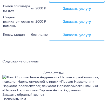
Вызов психиатра
Лечение тревожного расстройства
от 2000 ₽
Заказать услугу
Заказать услугу
на дом
Лечение фантомных болей
Скорая
Лечение аффективного расстройства
Заказать услугу
Заказать услугу
психиатрическая
от 2000 ₽
Лечение бессонницы
помощь
Лечение ГТР
Консультация
бесплатно
Заказать услугу
Заказать услугу
Лечение лунатизма
Лечение нервных тиков
Лечение аутоагрессии
Лечение анозогнозии
Содержание страницы
Лечение аутофобии
Лечение дромомании
Автор статьи:
Лечение канцерофобии
Лечение мании величия
Нарколог, реабилитолог, психолог Наркологической клиники
Лечение орторексии
«Первая Наркология»
Сорокин Антон Андреевич
Лечение парафилий
Заказать обратный звонок
Позвонить нам
Лечение прозопагнозии
Психиатрическая клиника