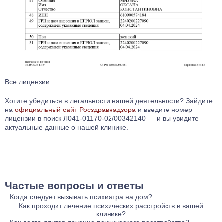
Все лицензии
Хотите убедиться в легальности нашей деятельности? Зайдите
на
официальный сайт Росздравнадзора
и введите номер
лицензии в поиск Л041-01170-02/00342140 — и вы увидите
актуальные данные о нашей клинике.
Частые вопросы и ответы
Когда следует вызывать психиатра на дом?
Вызов психиатра на дом необходим, если пациент находится
Как проходит лечение психических расстройств в вашей
клинике?
в состоянии психозов, депрессии, агрессии или других
Лечение начинается с диагностики, основанной на беседах с
Как долго длится лечение психического расстройства?