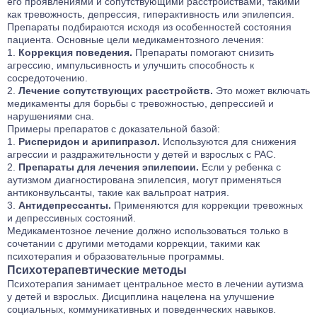
его проявлениями и сопутствующими расстройствами, такими
как тревожность, депрессия, гиперактивность или эпилепсия.
Препараты подбираются исходя из особенностей состояния
пациента. Основные цели медикаментозного лечения:
Коррекция поведения.
Препараты помогают снизить
агрессию, импульсивность и улучшить способность к
сосредоточению.
Лечение сопутствующих расстройств.
Это может включать
медикаменты для борьбы с тревожностью, депрессией и
нарушениями сна.
Примеры препаратов с доказательной базой:
Рисперидон и арипипразол.
Используются для снижения
агрессии и раздражительности у детей и взрослых с РАС.
Препараты для лечения эпилепсии.
Если у ребенка с
аутизмом диагностирована эпилепсия, могут применяться
антиконвульсанты, такие как вальпроат натрия.
Антидепрессанты.
Применяются для коррекции тревожных
и депрессивных состояний.
Медикаментозное лечение должно использоваться только в
сочетании с другими методами коррекции, такими как
психотерапия и образовательные программы.
Психотерапевтические методы
Психотерапия занимает центральное место в лечении аутизма
у детей и взрослых. Дисциплина нацелена на улучшение
социальных, коммуникативных и поведенческих навыков.