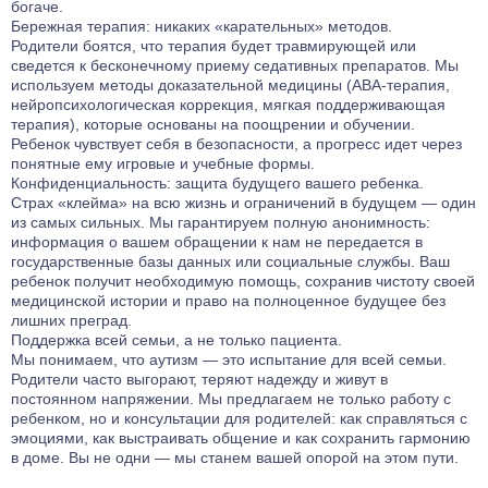
богаче.
Лечение от ЛСД
Лечение биполярного расстройства
Кодирование Агломиналом
Бережная терапия: никаких «карательных» методов.
Лечение от Мефедрона
Лечение панических атак
Родители боятся, что терапия будет травмирующей или
Электроимпульсная терапия
сведется к бесконечному приему седативных препаратов. Мы
Лечение от Лирики
Лечение раздражительности
Кодирование Током
используем методы доказательной медицины (АВА-терапия,
Лечение от Экстази
Лечение ПТСР
нейропсихологическая коррекция, мягкая поддерживающая
Кодирование Селинкро
Лечение от Фенозепама
терапия), которые основаны на поощрении и обучении.
Лечение гиперактивности
Кодирование Колме
Ребенок чувствует себя в безопасности, а прогресс идет через
Лечение от Бутирата
Лечение деменции
понятные ему игровые и учебные формы.
Кодирование SITMST
Лечение от Кокаина
Лечение дистимии
Конфиденциальность: защита будущего вашего ребенка.
Витамерц Депо
Страх «клейма» на всю жизнь и ограничений в будущем — один
Лечение от Героина
Лечение энуреза
из самых сильных. Мы гарантируем полную анонимность:
Алкоблокада
Консультация нарколога
Лечение мигрени
информация о вашем обращении к нам не передается в
Кодирование Актоплекс
государственные базы данных или социальные службы. Ваш
Лечение от Дезоморфина
Лечение неврастении
Кодирование от курения
ребенок получит необходимую помощь, сохранив чистоту своей
Лечение от Кетамина
Лечение гипомании
медицинской истории и право на полноценное будущее без
Кодирование на 6 месяцев
лишних преград.
Лечение от Опиума
Лечение психопатии
Кодирование на 1 год
Поддержка всей семьи, а не только пациента.
Лечение от Фенобарбитала
Лечение мании преследования
Мы понимаем, что аутизм — это испытание для всей семьи.
Компьютерное кодирование
Лечение от Эфедрина
Родители часто выгорают, теряют надежду и живут в
Лечение энкопреза
постоянном напряжении. Мы предлагаем не только работу с
Лечение от Трамадола
Лечение СДВГ
ребенком, но и консультации для родителей: как справляться с
Лечение от Метадона
Лечение социопатии
эмоциями, как выстраивать общение и как сохранить гармонию
в доме. Вы не одни — мы станем вашей опорой на этом пути.
Лечение наркомании гипнозом
Лечениедетских неврозов