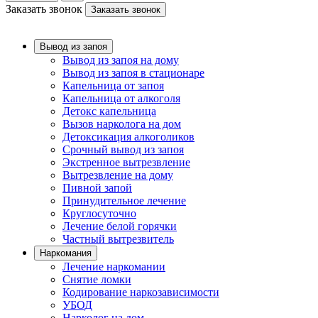
Заказать звонок
Заказать звонок
Вывод из запоя
Вывод из запоя на дому
Вывод из запоя в стационаре
Капельница от запоя
Капельница от алкоголя
Детокс капельница
Вызов нарколога на дом
Детоксикация алкоголиков
Срочный вывод из запоя
Экстренное вытрезвление
Вытрезвление на дому
Пивной запой
Принудительное лечение
Круглосуточно
Лечение белой горячки
Частный вытрезвитель
Наркомания
Лечение наркомании
Снятие ломки
Кодирование наркозависимости
УБОД
Нарколог на дом