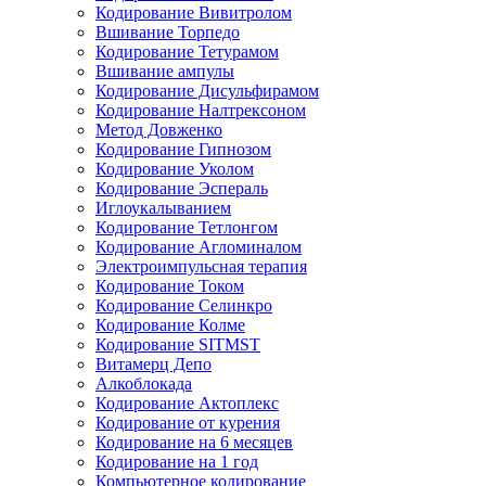
Кодирование Вивитролом
Вшивание Торпедо
Кодирование Тетурамом
Вшивание ампулы
Кодирование Дисульфирамом
Кодирование Налтрексоном
Метод Довженко
Кодирование Гипнозом
Кодирование Уколом
Кодирование Эспераль
Иглоукалыванием
Кодирование Тетлонгом
Кодирование Агломиналом
Электроимпульсная терапия
Кодирование Током
Кодирование Селинкро
Кодирование Колме
Кодирование SITMST
Витамерц Депо
Алкоблокада
Кодирование Актоплекс
Кодирование от курения
Кодирование на 6 месяцев
Кодирование на 1 год
Компьютерное кодирование