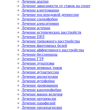
Лечение апатии
Лечение зависимости от ставок на спорт
Лечение клептомании
Лечение послеродовой депрессии
Лечение социофобии
Лечение алекситимии
Лечение астении
Лечение истерических расстройств
Лечение ПРЛ
Лечение тревожного расстройства
Лечение фантомных болей
Лечение аффективного расстройства
Лечение бессонницы
Лечение ГТР
Лечение лунатизма
Лечение нервных тиков
Лечение аутоагрессии
Лечение анозогнозии
Лечение аутофобии
Лечение дромомании
Лечение канцерофобии
Лечение мании величия
Лечение орторексии
Лечение парафилий
Лечение прозопагнозии