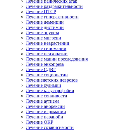
Лечение панических атак
Лечение раздражительности
Лечение ПТСР
Лечение гиперактивности
Лечение деменции
Лечение дистимии
Лечение энуреза
Лечение мигрени
Лечение неврастении
Лечение гипомании
Лечение психопатии
Лечение мании преследования
Лечение энкопреза
Лечение СДВГ
Лечение социопатии
Лечениедетских неврозов
Лечение булимии
Лечение клаустрофобии
Лечение сонливости
Лечение аутизма
Лечение анорексии
Лечение игромании
Лечение паранойи
Лечение ОКР
Лечение созависимости