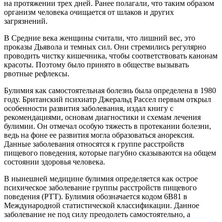
на протяжении трех дней. Ранее полагали, что таким образом
организм человека очищается от шлаков и других
загрязнений.
В Средние века женщины считали, что лишний вес, это
проказы Дьявола и темных сил. Они стремились регулярно
проводить чистку кишечника, чтобы соответствовать канонам
красоты. Поэтому было принято в обществе вызывать
рвотные рефлексы.
Булимия как самостоятельная болезнь была определена в 1980
году. Британский психиатр Джеральд Рассел первым открыл
особенности развития заболевания, издал книгу с
рекомендациями, основам диагностики и схемам лечения
булимии. Он отмечал особую тяжесть в протекании болезни,
ведь на фоне ее развития могла образоваться анорексия.
Данные заболевания относятся к группе расстройств
пищевого поведения, которые пагубно сказываются на общем
состоянии здоровья человека.
В нынешней медицине булимия определяется как острое
психическое заболевание группы расстройств пищевого
поведения (РТТ). Булимия обозначается кодом 6В81 в
Международной статистической классификации. Данное
заболевание не под силу преодолеть самостоятельно, а