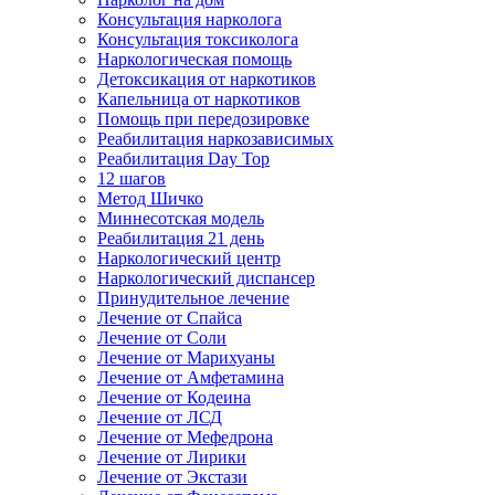
Консультация нарколога
Консультация токсиколога
Наркологическая помощь
Детоксикация от наркотиков
Капельница от наркотиков
Помощь при передозировке
Реабилитация наркозависимых
Реабилитация Day Top
12 шагов
Метод Шичко
Миннесотская модель
Реабилитация 21 день
Наркологический центр
Наркологический диспансер
Принудительное лечение
Лечение от Спайса
Лечение от Соли
Лечение от Марихуаны
Лечение от Амфетамина
Лечение от Кодеина
Лечение от ЛСД
Лечение от Мефедрона
Лечение от Лирики
Лечение от Экстази