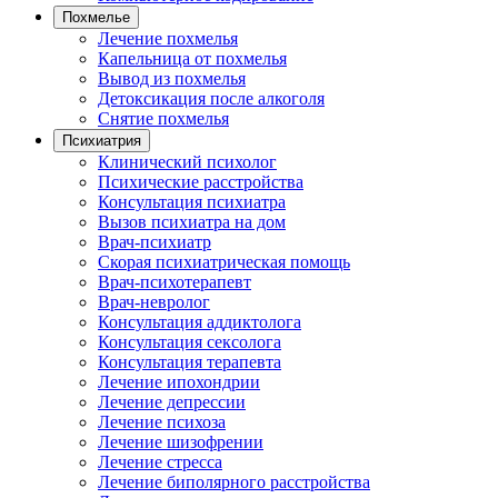
Похмелье
Лечение похмелья
Капельница от похмелья
Вывод из похмелья
Детоксикация после алкоголя
Снятие похмелья
Психиатрия
Клинический психолог
Психические расстройства
Консультация психиатра
Вызов психиатра на дом
Врач-психиатр
Скорая психиатрическая помощь
Врач-психотерапевт
Врач-невролог
Консультация аддиктолога
Консультация сексолога
Консультация терапевта
Лечение ипохондрии
Лечение депрессии
Лечение психоза
Лечение шизофрении
Лечение стресса
Лечение биполярного расстройства