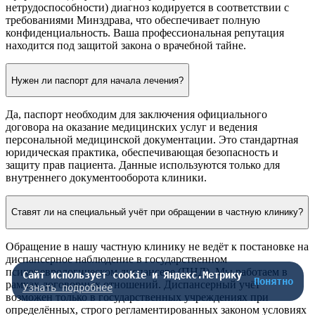
нетрудоспособности) диагноз кодируется в соответствии с
требованиями Минздрава, что обеспечивает полную
конфиденциальность. Ваша профессиональная репутация
находится под защитой закона о врачебной тайне.
Нужен ли паспорт для начала лечения?
Да, паспорт необходим для заключения официального
договора на оказание медицинских услуг и ведения
персональной медицинской документации. Это стандартная
юридическая практика, обеспечивающая безопасность и
защиту прав пациента. Данные используются только для
внутреннего документооборота клиники.
Ставят ли на специальный учёт при обращении в частную клинику?
Обращение в нашу частную клинику не ведёт к постановке на
диспансерное наблюдение в государственном
психоневрологическом диспансере (ПНД). Мы работаем в
Сайт использует cookie и Яндекс.Метрику
Понятно
рамках договорных отношений. Диспансерный учёт
Узнать подробнее
возможен только в государственных учреждениях при
определённых, строго регламентированных законом условиях