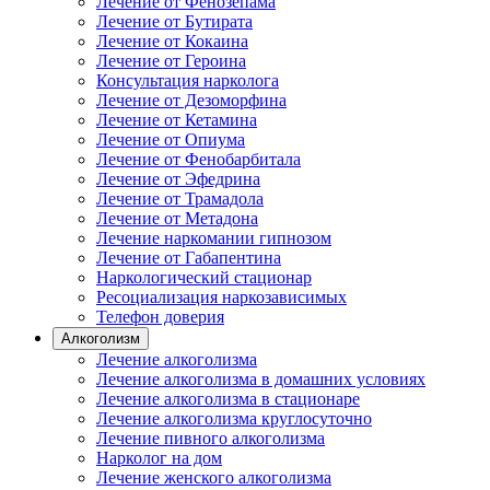
Лечение от Фенозепама
Лечение от Бутирата
Лечение от Кокаина
Лечение от Героина
Консультация нарколога
Лечение от Дезоморфина
Лечение от Кетамина
Лечение от Опиума
Лечение от Фенобарбитала
Лечение от Эфедрина
Лечение от Трамадола
Лечение от Метадона
Лечение наркомании гипнозом
Лечение от Габапентина
Наркологический стационар
Ресоциализация наркозависимых
Телефон доверия
Алкоголизм
Лечение алкоголизма
Лечение алкоголизма в домашних условиях
Лечение алкоголизма в стационаре
Лечение алкоголизма круглосуточно
Лечение пивного алкоголизма
Нарколог на дом
Лечение женского алкоголизма