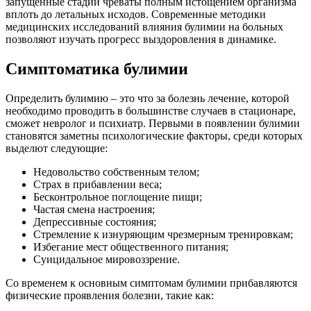
запущенные стадии чреваты полным истощением организма
вплоть до летальных исходов. Современные методики
медицинских исследований влияния булимии на больных
позволяют изучать прогресс выздоровления в динамике.
Симптоматика булимии
Определить булимию – это что за болезнь лечение, которой
необходимо проводить в большинстве случаев в стационаре,
сможет невролог и психиатр. Первыми в появлении булимии
становятся заметны психологические факторы, среди которых
выделют следующие:
Недовольство собственным телом;
Страх в прибавлении веса;
Бесконтрольное поглощение пищи;
Частая смена настроения;
Депрессивные состояния;
Стремление к изнуряющим чрезмерным тренировкам;
Избегание мест общественного питания;
Суицидальное мировоззрение.
Со временем к основным симптомам булимии прибавляются
физические проявления болезни, такие как: