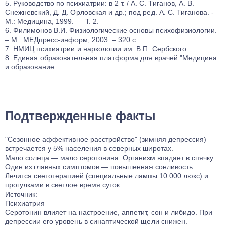
Руководство по психиатрии: в 2 т. / А. С. Тиганов, А. В.
Снежневский, Д. Д. Орловская и др.; под ред. А. С. Тиганова. -
М.: Медицина, 1999. — Т. 2.
Филимонов В.И. Физиологические основы психофизиологии.
– М.: МЕДпресс-информ, 2003. – 320 с.
НМИЦ психиатрии и наркологии им. В.П. Сербского
Единая образовательная платформа для врачей "Медицина
и образование
Подтвержденные факты
"Сезонное аффективное расстройство" (зимняя депрессия)
встречается у 5% населения в северных широтах.
Мало солнца — мало серотонина. Организм впадает в спячку.
Один из главных симптомов — повышенная сонливость.
Лечится светотерапией (специальные лампы 10 000 люкс) и
прогулками в светлое время суток.
Источник:
Психиатрия
Серотонин влияет на настроение, аппетит, сон и либидо. При
депрессии его уровень в синаптической щели снижен.