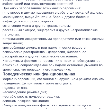
заболеваний или патологических состояний.
При каких заболеваниях возникает гиперсомния:
гипотиреоз и другие нарушения в работе щитовидной железы;
мононуклеоз, вирус Эпштейна-Барр и другие болезни
инфекционного происхождения;
сотрясение мозга и другие травмы головы;
рассеянный склероз, энцефалит и другие неврологические
патологии;
интоксикация лекарственными препаратами или токсическими
веществами;
употребление алкоголя или наркотических веществ;
психические расстройства - депрессия, биполярное
расстройство и другие психические состояния.
К вторичным формам гиперсомнии относится обструктивное
апноэ сна, сопровождаемое эпизодами остановки дыхания во
время сна, что приводит к его нарушению.
Поведенческая или функциональная
Форма гиперсомнии, связанная с нарушением режима сна или
поведения. Ее причинами могут выступать:
недостаток сна;
несоблюдение режима дня;
нестабильность трудового графика;
слишком позднее засыпание.
Синдром опаздывания фазы сна с чрезмерно поздним