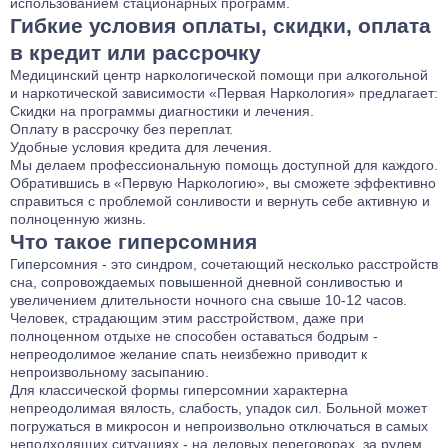
использованием стационарных программ.
Гибкие условия оплаты, скидки, оплата
в кредит или рассрочку
Медицинский центр наркологической помощи при алкогольной
и наркотической зависимости «Первая Наркология» предлагает:
Скидки на программы диагностики и лечения.
Оплату в рассрочку без переплат.
Удобные условия кредита для лечения.
Мы делаем профессиональную помощь доступной для каждого.
Обратившись в «Первую Наркологию», вы сможете эффективно
справиться с проблемой сонливости и вернуть себе активную и
полноценную жизнь.
Что такое гиперсомния
Гиперсомния - это синдром, сочетающий несколько расстройств
сна, сопровождаемых повышенной дневной сонливостью и
увеличением длительности ночного сна свыше 10-12 часов.
Человек, страдающим этим расстройством, даже при
полноценном отдыхе не способен оставаться бодрым -
непреодолимое желание спать неизбежно приводит к
непроизвольному засыпанию.
Для классической формы гиперсомнии характерна
непреодолимая вялость, слабость, упадок сил. Больной может
погружаться в микросон и непроизвольно отключаться в самых
неподходящих ситуациях - на деловых переговорах, за рулем