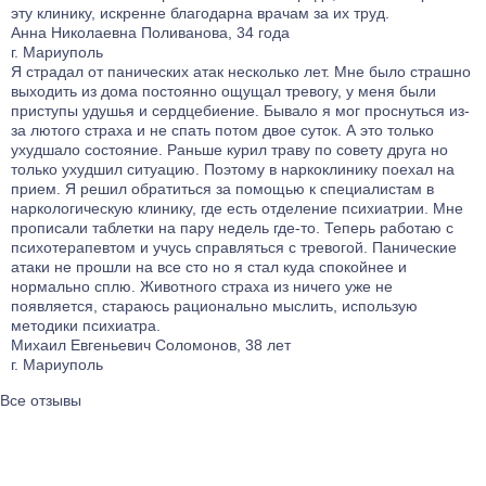
эту клинику, искренне благодарна врачам за их труд.
Анна Николаевна Поливанова, 34 года
г. Мариуполь
Я страдал от панических атак несколько лет. Мне было страшно
выходить из дома постоянно ощущал тревогу, у меня были
приступы удушья и сердцебиение. Бывало я мог проснуться из-
за лютого страха и не спать потом двое суток. А это только
ухудшало состояние. Раньше курил траву по совету друга но
только ухудшил ситуацию. Поэтому в наркоклинику поехал на
прием. Я решил обратиться за помощью к специалистам в
наркологическую клинику, где есть отделение психиатрии. Мне
прописали таблетки на пару недель где-то. Теперь работаю с
психотерапевтом и учусь справляться с тревогой. Панические
атаки не прошли на все сто но я стал куда спокойнее и
нормально сплю. Животного страха из ничего уже не
появляется, стараюсь рационально мыслить, использую
методики психиатра.
Михаил Евгеньевич Соломонов, 38 лет
г. Мариуполь
Все отзывы