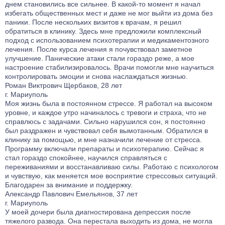
днем становились все сильнее. В какой-то момент я начал
избегать общественных мест и даже не мог выйти из дома без
паники. После нескольких визитов к врачам, я решил
обратиться в клинику. Здесь мне предложили комплексный
подход с использованием психотерапии и медикаментозного
лечения. После курса лечения я почувствовал заметное
улучшение. Панические атаки стали гораздо реже, а мое
настроение стабилизировалось. Врачи помогли мне научиться
контролировать эмоции и снова наслаждаться жизнью.
Роман Виктрович Щербаков, 28 лет
г. Мариуполь
Моя жизнь была в постоянном стрессе. Я работал на высоком
уровне, и каждое утро начиналось с тревоги и страха, что не
справлюсь с задачами. Сильно нарушился сон, я постоянно
был раздражен и чувствовал себя вымотанным. Обратился в
клинику за помощью, и мне назначили лечение от стресса.
Программу включали препараты и психотерапию. Сейчас я
стал гораздо спокойнее, научился справляться с
переживаниями и восстанавливаю силы. Работаю с психологом
и чувствую, как меняется мое восприятие стрессовых ситуаций.
Благодарен за внимание и поддержку.
Александр Павлович Емельянов, 37 лет
г. Мариуполь
У моей дочери была диагностирована депрессия после
тяжелого развода. Она перестала выходить из дома, не могла