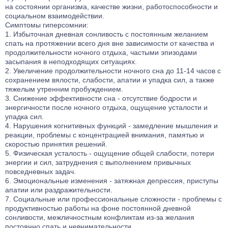
на состоянии организма, качестве жизни, работоспособности и
социальном взаимодействии.
Симптомы гиперсомнии:
Избыточная дневная сонливость с постоянным желанием
спать на протяжении всего дня вне зависимости от качества и
продолжительности ночного отдыха, частыми эпизодами
засыпания в неподходящих ситуациях.
Увеличение продолжительности ночного сна до 11-14 часов с
сохранением вялости, слабости, апатии и упадка сил, а также
тяжелым утренним пробуждением.
Снижение эффективности сна - отсутствие бодрости и
энергичности после ночного отдыха, ощущение усталости и
упадка сил.
Нарушения когнитивных функций - замедление мышления и
реакции, проблемы с концентрацией внимания, памятью и
скоростью принятия решений.
Физическая усталость - ощущение общей слабости, потери
энергии и сил, затруднения с выполнением привычных
повседневных задач.
Эмоциональные изменения - затяжная депрессия, приступы
апатии или раздражительности.
Социальные или профессиональные сложности - проблемы с
продуктивностью работы на фоне постоянной дневной
сонливости, межличностным конфликтам из-за желания
постоянно спать и невнимательности.