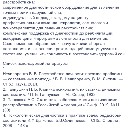
расстройств сна:
современное диагностическое оборудование для выявления
точных причин нарушений сна;
индивидуальный подход к каждому пациенту;
профессиональная команда неврологов, сомнологов и
психотерапевтов для лечения расстройств сна;
комплексная поддержка от диагностики до реабилитации;
выгодные цены и программа лояльности для клиентов.
Своевременное обращение к врачу клиники «Первая
наркология» и выполнение рекомендаций помогут улучшить
состояние, уменьшить сонливость и восстановить здоровый сон.
Список используемой литературы
Нечипоренко В. В. Расстройства личности: прежние проблемы
— современные подходы / В. В. Нечипоренко, В. М. Лыткин. —
СПб.: Наука, 2014.
Ганнушкин П. Б. Клиника психопатий: их статика, динамика,
систематика / П. Б. Ганнушкин. - М.: Север, 1933
Панюкова А.С. Статистика заболеваемости психическими
расстройствами в Российской Федерации // Скиф. 2019. №11
(39).
Психологическая диагностика в практике врача/ редакторы-
составители И.Ф.Дьяконов, Б.В.Овчинников. – СПб.: Спец.лит,
2008. – 143 с.