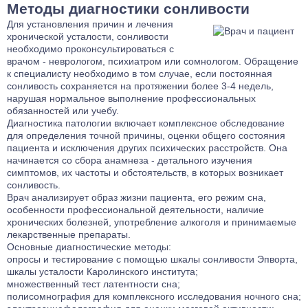
Методы диагностики сонливости
расстройств. Наши специалисты используют комплексные
случаях важно своевременно обратиться к специалистам
подходы, которые включают долгосрочное медикаментозное
Для установления причин и лечения
для предотвращения угрозы жизни пациента и окружающих.
лечение, психотерапевтические сессии и программы
хронической усталости, сонливости
реабилитации, что позволяет стабилизировать состояние
необходимо проконсультироваться с
пациентов и улучшить качество их жизни.
врачом - неврологом, психиатром или сомнологом. Обращение
к специалисту необходимо в том случае, если постоянная
сонливость сохраняется на протяжении более 3-4 недель,
нарушая нормальное выполнение профессиональных
обязанностей или учебу.
Диагностика патологии включает комплексное обследование
для определения точной причины, оценки общего состояния
пациента и исключения других психических расстройств. Она
начинается со сбора анамнеза - детального изучения
симптомов, их частоты и обстоятельств, в которых возникает
сонливость.
Врач анализирует образ жизни пациента, его режим сна,
особенности профессиональной деятельности, наличие
хронических болезней, употребление алкоголя и принимаемые
лекарственные препараты.
Основные диагностические методы:
опросы и тестирование с помощью шкалы сонливости Эпворта,
шкалы усталости Каролинского института;
множественный тест латентности сна;
полисомнография для комплексного исследования ночного сна;