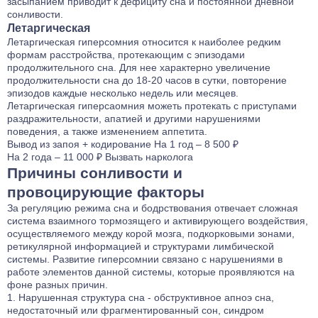
засыпанием приводит к дефициту сна и постоянной дневной
сонливости.
Летаргическая
Летаргическая гиперсомния относится к наиболее редким
формам расстройства, протекающим с эпизодами
продолжительного сна. Для нее характерно увеличение
продолжительности сна до 18-20 часов в сутки, повторение
эпизодов каждые несколько недель или месяцев.
Летаргическая гиперсаомния можеть протекать с приступами
раздражительности, апатией и другими нарушениями
поведения, а также изменением аппетита.
Вывод из запоя
+ кодирование
На 1 год – 8 500 ₽
На 2 года – 11 000 ₽
Вызвать нарколога
Причины сонливости и
провоцирующие факторы
За регуляцию режима сна и бодрствования отвечает сложная
система взаимного тормозящего и активирующего воздействия,
осуществляемого между корой мозга, подкорковыми зонами,
ретикулярной информацией и структурами лимбической
системы. Развитие гиперсомнии связано с нарушениями в
работе элементов данной системы, которые проявляются на
фоне разных причин.
Нарушенная структура сна - обструктивное апноэ сна,
недостаточный или фрагментированный сон, синдром