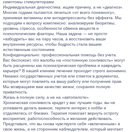
симптомы стимуляторами.
Лечение от ЛСД
Лечение биполярного расстройства
Кодирование Агломиналом
Индивидуальная диагностика: ищем причину, а не «диагноз».
Лечение от Мефедрона
Лечение панических атак
Многие годами пытаются лечиться «от всего понемногу»,
Электроимпульсная терапия
принимая витамины или антидепрессанты без эффекта. Мы
Лечение от Лирики
Лечение раздражительности
Кодирование Током
подходим к вопросу комплексно: анализируем биоритмы,
Лечение от Экстази
Лечение ПТСР
уровень стресса, особенности обмена веществ и
Кодирование Селинкро
Лечение от Фенозепама
психологические факторы. Наша задача — не просто
Лечение гиперактивности
Кодирование Колме
«взбодрить» вас на пару часов, а восстановить ваши
Лечение от Бутирата
Лечение деменции
внутренние ресурсы, чтобы бодрость стала вашим
Кодирование SITMST
Лечение от Кокаина
Лечение дистимии
естественным состоянием.
Витамерц Депо
Конфиденциально: профессиональная помощь без учета.
Лечение от Героина
Лечение энуреза
Вас беспокоит, что жалобы на «постоянную сонливость» могут
Алкоблокада
Консультация нарколога
Лечение мигрени
быть расценены как психиатрическая проблема и навредить
Кодирование Актоплекс
карьере? В нашей клинике лечение проходит строго анонимно.
Лечение от Дезоморфина
Лечение неврастении
Кодирование от курения
Никаких государственных учетов или отметок в документах,
Лечение от Кетамина
Лечение гипомании
которые могут повлиять на вашу работу или получение прав.
Кодирование на 6 месяцев
Мы возвращаем вам качество жизни, сохраняя полную
Лечение от Опиума
Лечение психопатии
Кодирование на 1 год
приватность.
Лечение от Фенобарбитала
Лечение мании преследования
Жизнь в полную силу, а не на «автопилоте».
Компьютерное кодирование
Лечение от Эфедрина
Хроническая сонливость крадет у вас лучшие годы: вы не
Лечение энкопреза
успеваете делать важное, теряете интерес к хобби и
Лечение от Трамадола
Лечение СДВГ
отдаляетесь от близких. Терапия помогает вернуть остроту
Лечение от Метадона
Лечение социопатии
восприятия, работоспособность и желание действовать.
Представьте, что вы снова чувствуете себя «включенным» в
Лечение наркомании гипнозом
Лечениедетских неврозов
свою жизнь, а не сторонним наблюдателем, который мечтает