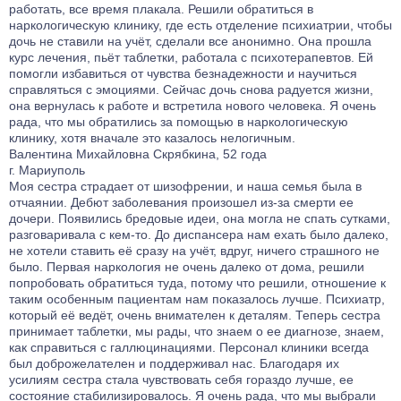
работать, все время плакала. Решили обратиться в
наркологическую клинику, где есть отделение психиатрии, чтобы
дочь не ставили на учёт, сделали все анонимно. Она прошла
курс лечения, пьёт таблетки, работала с психотерапевтов. Ей
помогли избавиться от чувства безнадежности и научиться
справляться с эмоциями. Сейчас дочь снова радуется жизни,
она вернулась к работе и встретила нового человека. Я очень
рада, что мы обратились за помощью в наркологическую
клинику, хотя вначале это казалось нелогичным.
Валентина Михайловна Скрябкина, 52 года
г. Мариуполь
Моя сестра страдает от шизофрении, и наша семья была в
отчаянии. Дебют заболевания произошел из-за смерти ее
дочери. Появились бредовые идеи, она могла не спать сутками,
разговаривала с кем-то. До диспансера нам ехать было далеко,
не хотели ставить её сразу на учёт, вдруг, ничего страшного не
было. Первая наркология не очень далеко от дома, решили
попробовать обратиться туда, потому что решили, отношение к
таким особенным пациентам нам показалось лучше. Психиатр,
который её ведёт, очень внимателен к деталям. Теперь сестра
принимает таблетки, мы рады, что знаем о ее диагнозе, знаем,
как справиться с галлюцинациями. Персонал клиники всегда
был доброжелателен и поддерживал нас. Благодаря их
усилиям сестра стала чувствовать себя гораздо лучше, ее
состояние стабилизировалось. Я очень рада, что мы выбрали