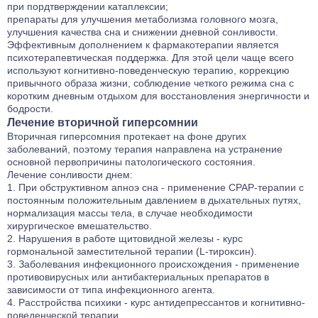
при пордтверждении катаплексии;
препараты для улучшения метаболизма головного мозга,
улучшения качества сна и снижении дневной сонливости.
Эффективным дополнением к фармакотерапии является
психотерапевтическая поддержка. Для этой цели чаще всего
используют когнитивно-поведенческую терапию, коррекцию
привычного образа жизни, соблюдение четкого режима сна с
коротким дневным отдыхом для восстановления энергичности и
бодрости.
Лечение вторичной гиперсомнии
Вторичная гиперсомния протекает на фоне других
заболеваний, поэтому терапия направлена на устранение
основной первопричины патологического состояния.
Лечение сонливости днем:
При обструктивном апноэ сна - применение CPAP-терапии с
постоянным положительным давлением в дыхательных путях,
нормализация массы тела, в случае необходимости
хирургическое вмешательство.
Нарушения в работе щитовидной железы - курс
гормональной заместительной терапии (L-тироксин).
Заболевания инфекционного происхождения - применение
противовирусных или антибактериальных препаратов в
зависимости от типа инфекционного агента.
Расстройства психики - курс антидепрессантов и когнитивно-
поведенческой терапии.