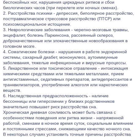
беспокойных ног, нарушения циркадных ритмов и сбои
биологических часов (при перелете или ночных сменах).
Расстройства психики - депрессия, биполярное расстройство,
посттравматическое стрессовое расстройство (ПТСР) или
психоэмоциональное истощение.
Неврологические заболевания - черепно-мозговые травмы,
энцефалит, болезнь Паркинсона, рассеянный склероз,
доброкачественные или злокачественные новообразования в
головном мозге.
Соматические болезни - нарушения в работе эндокринной
системы, сахарный диабет, мононуклеоз, аутоиммунные
заболевания, тяжелые инфекционные и вирусные процессы.
Лекарственное или токсическое отравление - интоксикация
химическими средствами или тяжелыми металлами, прием
антигистаминных, седативных препаратов, антидепрессантов и
транквилизаторов, употребление алкоголя или наркотических
веществ.
Наследственная предрасположенность - наличие
бессонницы или гиперсомнии у близких родственников
значительно повышает риск расстройства сна.
Хроническая дневная сонливость может быть связана с
особенностями поведения или ритма жизни - напряженной
работой, сменами в ночное время суток, социальным влиянием
и постоянными стрессами, снижающими качество ночного сна.
В некоторых случаях установить точные причины расстройства