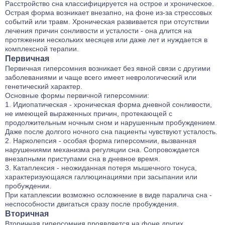
Расстройство сна классифицируется на острое и хроническое.
Острая форма возникает внезапно, на фоне из-за стрессовых
событий или травм. Хроническая развивается при отсутствии
лечения причин сонливости и усталости - она длится на
протяжении нескольких месяцев или даже лет и нуждается в
комплексной терапии.
Первичная
Первичная гиперсомния возникает без явной связи с другими
заболеваниями и чаще всего имеет неврологический или
генетический характер.
Основные формы первичной гиперсомнии:
Идиопатическая - хроническая форма дневной сонливости,
не имеющей выраженных причин, протекающей с
продолжительным ночным сном и нарушенным пробуждением.
Даже после долгого ночного сна пациенты чувствуют усталость.
Нарколепсия - особая форма гиперсомнии, вызванная
нарушениями механизма регуляции сна. Сопровождается
внезапными приступами сна в дневное время.
Катаплексия - неожиданная потеря мышечного тонуса,
характеризующаяся галлюцинациями при засыпании или
пробуждении.
При катаплексии возможно осложнение в виде паралича сна -
неспособности двигаться сразу после пробуждения.
Вторичная
Вторичная гиперсомния проявляется на фоне других