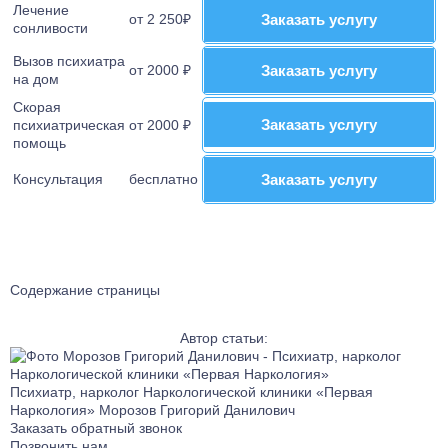
Лечение
от 2 250₽
Заказать услугу
Заказать услугу
Лечение тревожного расстройства
сонливости
Лечение фантомных болей
Вызов психиатра
от 2000 ₽
Заказать услугу
Заказать услугу
Лечение аффективного расстройства
на дом
Лечение бессонницы
Скорая
Заказать услугу
Заказать услугу
психиатрическая
от 2000 ₽
Лечение ГТР
помощь
Лечение лунатизма
Консультация
бесплатно
Заказать услугу
Заказать услугу
Лечение нервных тиков
Лечение аутоагрессии
Лечение анозогнозии
Лечение аутофобии
Лечение дромомании
Содержание страницы
Лечение канцерофобии
Лечение мании величия
Автор статьи:
Лечение орторексии
Лечение парафилий
Психиатр, нарколог Наркологической клиники «Первая
Наркология»
Морозов Григорий Данилович
Лечение прозопагнозии
Заказать обратный звонок
Психиатрическая клиника
Позвонить нам