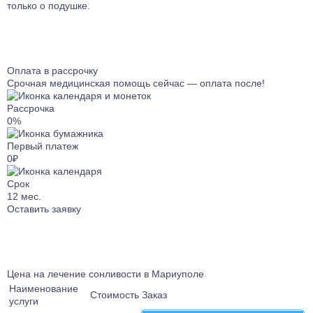
Лечение от Габапентина
Лечение булимии
только о подушке.
Наркологический стационар
Лечение клаустрофобии
Ресоциализация наркозависимых
Лечение сонливости
Телефон доверия
Лечение аутизма
Оплата в рассрочку
Лечение анорексии
Срочная медицинская помощь сейчас — оплата после!
Лечение игромании
Рассрочка
Лечение паранойи
0%
Лечение ОКР
Первый платеж
Лечение созависимости
0₽
Лечение апатии
Срок
Лечение зависимости от ставок на спорт
12
мес.
Лечение клептомании
Оставить заявку
Лечение послеродовой депрессии
Лечение социофобии
Лечение алекситимии
Цена на лечение сонливости в Мариуполе
Лечение астении
Наименование
Лечение истерических расстройств
Стоимость
Заказ
услуги
Лечение ПРЛ