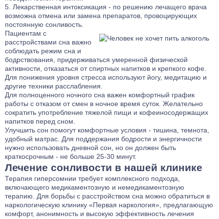
Лекарственная интоксикация - по решению лечащего врача
возможна отмена или замена препаратов, провоцирующих
постоянную сонливость.
Пациентам с
расстройствами сна важно
соблюдать режим сна и
бодрствования, придерживаться умеренной физической
активности, отказаться от спиртных напитков и крепкого кофе.
Для понижения уровня стресса используют йогу, медитацию и
другие техники расслабления.
Для полноценного ночного сна важен комфортный график
работы с отказом от смен в ночное время суток. Желательно
сократить употребление тяжелой пищи и кофеиносодержащих
напитков перед сном.
Улучшить сон помогут комфортные условия - тишина, темнота,
удобный матрас. Для поддержания бодрости и энергичности
нужно использовать дневной сон, но он должен быть
краткосрочным - не больше 25-30 минут.
Лечение сонливости в нашей клинике
Терапия гиперсомнии требует комплексного подхода,
включающего медикаментозную и немедикаментозную
терапию. Для борьбы с расстройством сна можно обратиться в
наркологическую клинику «Первая наркология», предлагающую
комфорт, анонимность и высокую эффективность лечения