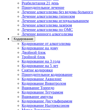
Реабилитация 21 день
Принудительное лечение
Лечение алкоголизма без ведома больного
Лечение алкоголизма гипнозом
Лечение алкоголизма иглоукалыванием
Лечение алкоголизма лазером
Лечение алкоголизма по ОМС
Лечение винного алкоголизма
Кодирование
Кодирование от алкоголизма
Кодирование на дому
Двойной блок
Тройной блок
Кодирование на 3 года
Кодирование на 5 лет
Снятие кодировки
Принудительное кодирование
Кодирование Аквилонг
Кодирование Вивитролом
Вшивание Торпедо
Кодирование Тетурамом
Вшивание ампулы
Кодирование Дисульфирамом
Кодирование Налтрексоном
Метод Довженко