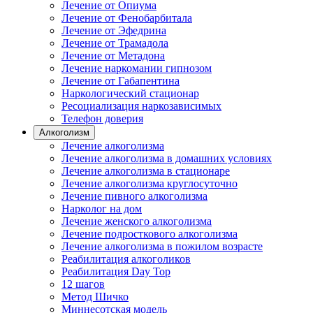
Лечение от Опиума
Лечение от Фенобарбитала
Лечение от Эфедрина
Лечение от Трамадола
Лечение от Метадона
Лечение наркомании гипнозом
Лечение от Габапентина
Наркологический стационар
Ресоциализация наркозависимых
Телефон доверия
Алкоголизм
Лечение алкоголизма
Лечение алкоголизма в домашних условиях
Лечение алкоголизма в стационаре
Лечение алкоголизма круглосуточно
Лечение пивного алкоголизма
Нарколог на дом
Лечение женского алкоголизма
Лечение подросткового алкоголизма
Лечение алкоголизма в пожилом возрасте
Реабилитация алкоголиков
Реабилитация Day Top
12 шагов
Метод Шичко
Миннесотская модель