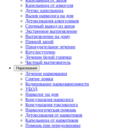
Капельница от запоя
Капельница от алкоголя
Детокс капельница
Вызов нарколога на дом
Детоксикация алкоголиков
Срочный вывод из запоя
Экстренное вытрезвление
Вытрезвление на дому
Пивной запой
Принудительное лечение
Круглосуточно
Лечение белой горячки
Частный вытрезвитель
Наркомания
Лечение наркомании
Снятие ломки
Кодирование наркозависимости
УБОД
Нарколог на дом
Консультация нарколога
Консультация токсиколога
Наркологическая помощь
Детоксикация от наркотиков
Капельница от наркотиков
Помощь при передозировке