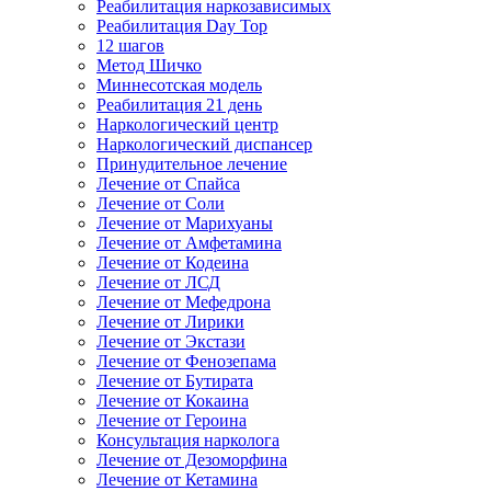
Реабилитация наркозависимых
Реабилитация Day Top
12 шагов
Метод Шичко
Миннесотская модель
Реабилитация 21 день
Наркологический центр
Наркологический диспансер
Принудительное лечение
Лечение от Спайса
Лечение от Соли
Лечение от Марихуаны
Лечение от Амфетамина
Лечение от Кодеина
Лечение от ЛСД
Лечение от Мефедрона
Лечение от Лирики
Лечение от Экстази
Лечение от Фенозепама
Лечение от Бутирата
Лечение от Кокаина
Лечение от Героина
Консультация нарколога
Лечение от Дезоморфина
Лечение от Кетамина