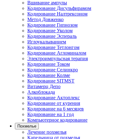
Вшивание ампулы
Кодирование Дисульфирамом
Кодирование Налтрексоном
Метод Довженко
Кодирование Гипнозом
Кодирование Уколом
Кодирование Эспераль
Иглоукалыванием
Кодирование Тетлонгом
Кодирование Агломиналом
Электроимпульсная терапия
Кодирование Током
Кодирование Селинкро
Кодирование Колме
Кодирование SITMST
Витамерц Депо
Алкоблокада
Кодирование Актоплекс
Кодирование от курения
Кодирование на 6 месяцев
Кодирование на 1 год
Компьютерное кодирование
Похмелье
Лечение похмелья
Капельница от похмелья