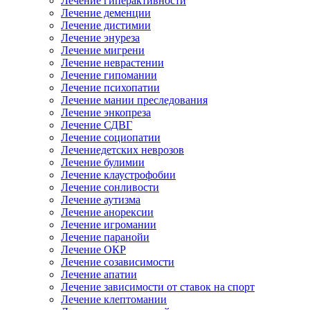
Лечение гиперактивности
Лечение деменции
Лечение дистимии
Лечение энуреза
Лечение мигрени
Лечение неврастении
Лечение гипомании
Лечение психопатии
Лечение мании преследования
Лечение энкопреза
Лечение СДВГ
Лечение социопатии
Лечениедетских неврозов
Лечение булимии
Лечение клаустрофобии
Лечение сонливости
Лечение аутизма
Лечение анорексии
Лечение игромании
Лечение паранойи
Лечение ОКР
Лечение созависимости
Лечение апатии
Лечение зависимости от ставок на спорт
Лечение клептомании