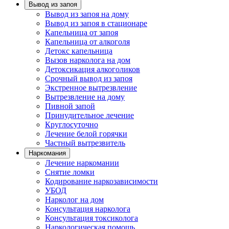
Вывод из запоя
Вывод из запоя на дому
Вывод из запоя в стационаре
Капельница от запоя
Капельница от алкоголя
Детокс капельница
Вызов нарколога на дом
Детоксикация алкоголиков
Срочный вывод из запоя
Экстренное вытрезвление
Вытрезвление на дому
Пивной запой
Принудительное лечение
Круглосуточно
Лечение белой горячки
Частный вытрезвитель
Наркомания
Лечение наркомании
Снятие ломки
Кодирование наркозависимости
УБОД
Нарколог на дом
Консультация нарколога
Консультация токсиколога
Наркологическая помощь