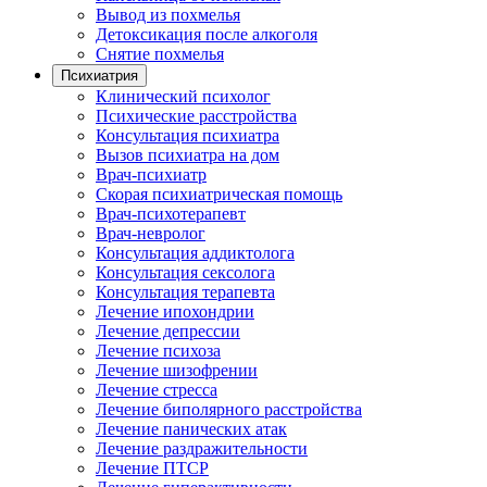
Вывод из похмелья
Детоксикация после алкоголя
Снятие похмелья
Психиатрия
Клинический психолог
Психические расстройства
Консультация психиатра
Вызов психиатра на дом
Врач-психиатр
Скорая психиатрическая помощь
Врач-психотерапевт
Врач-невролог
Консультация аддиктолога
Консультация сексолога
Консультация терапевта
Лечение ипохондрии
Лечение депрессии
Лечение психоза
Лечение шизофрении
Лечение стресса
Лечение биполярного расстройства
Лечение панических атак
Лечение раздражительности
Лечение ПТСР