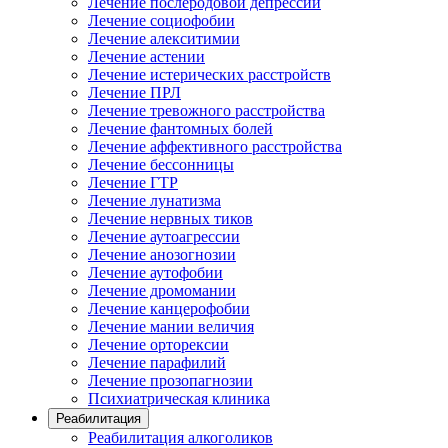
Лечение послеродовой депрессии
Лечение социофобии
Лечение алекситимии
Лечение астении
Лечение истерических расстройств
Лечение ПРЛ
Лечение тревожного расстройства
Лечение фантомных болей
Лечение аффективного расстройства
Лечение бессонницы
Лечение ГТР
Лечение лунатизма
Лечение нервных тиков
Лечение аутоагрессии
Лечение анозогнозии
Лечение аутофобии
Лечение дромомании
Лечение канцерофобии
Лечение мании величия
Лечение орторексии
Лечение парафилий
Лечение прозопагнозии
Психиатрическая клиника
Реабилитация
Реабилитация алкоголиков