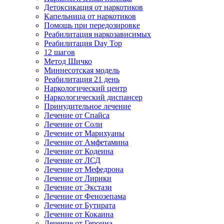
Детоксикация от наркотиков
Капельница от наркотиков
Помощь при передозировке
Реабилитация наркозависимых
Реабилитация Day Top
12 шагов
Метод Шичко
Миннесотская модель
Реабилитация 21 день
Наркологический центр
Наркологический диспансер
Принудительное лечение
Лечение от Спайса
Лечение от Соли
Лечение от Марихуаны
Лечение от Амфетамина
Лечение от Кодеина
Лечение от ЛСД
Лечение от Мефедрона
Лечение от Лирики
Лечение от Экстази
Лечение от Фенозепама
Лечение от Бутирата
Лечение от Кокаина
Лечение от Героина