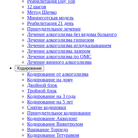
Реабилитация Day Top
12 шагов
Метод Шичко
Миннесотская модель
Реабилитация 21 день
Принудительное лечение
Лечение алкоголизма без ведома больного
Лечение алкоголизма гипнозом
Лечение алкоголизма иглоукалыванием
Лечение алкоголизма лазером
Лечение алкоголизма по ОМС
Лечение винного алкоголизма
Кодирование
Кодирование от алкоголизма
Кодирование на дому
Двойной блок
Тройной блок
Кодирование на 3 года
Кодирование на 5 лет
Снятие кодировки
Принудительное кодирование
Кодирование Аквилонг
Кодирование Вивитролом
Вшивание Торпедо
Кодирование Тетурамом