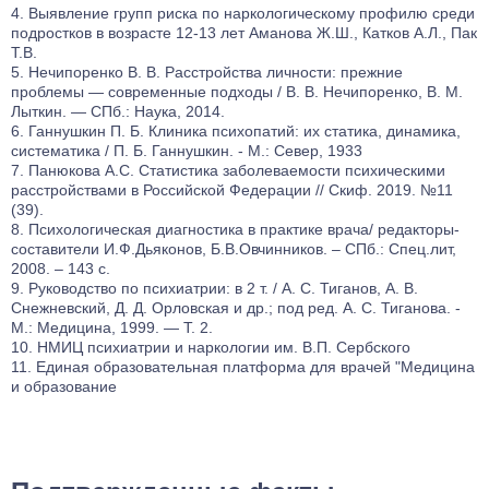
Выявление групп риска по наркологическому профилю среди
подростков в возрасте 12-13 лет Аманова Ж.Ш., Катков А.Л., Пак
Т.В.
Нечипоренко В. В. Расстройства личности: прежние
проблемы — современные подходы / В. В. Нечипоренко, В. М.
Лыткин. — СПб.: Наука, 2014.
Ганнушкин П. Б. Клиника психопатий: их статика, динамика,
систематика / П. Б. Ганнушкин. - М.: Север, 1933
Панюкова А.С. Статистика заболеваемости психическими
расстройствами в Российской Федерации // Скиф. 2019. №11
(39).
Психологическая диагностика в практике врача/ редакторы-
составители И.Ф.Дьяконов, Б.В.Овчинников. – СПб.: Спец.лит,
2008. – 143 с.
Руководство по психиатрии: в 2 т. / А. С. Тиганов, А. В.
Снежневский, Д. Д. Орловская и др.; под ред. А. С. Тиганова. -
М.: Медицина, 1999. — Т. 2.
НМИЦ психиатрии и наркологии им. В.П. Сербского
Единая образовательная платформа для врачей "Медицина
и образование