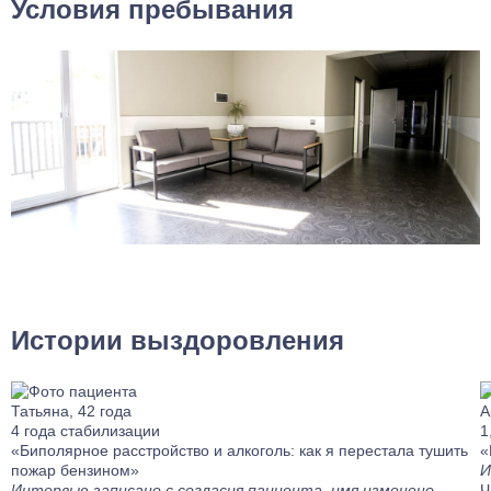
Условия пребывания
Истории выздоровления
Татьяна, 42 года
А
4 года стабилизации
1
«Биполярное расстройство и алкоголь: как я перестала тушить
«
пожар бензином»
И
Интервью записано с согласия пациента, имя изменено.
Ч