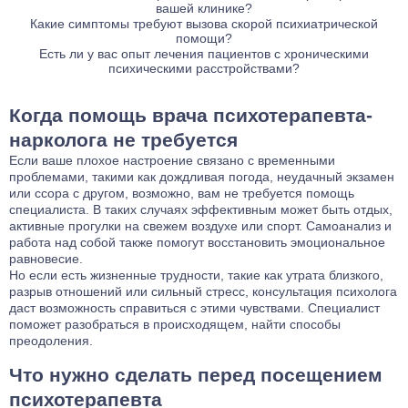
вашей клинике?
психоневрологическом диспансере (ПНД). Мы работаем в
препятствием для получения качественной помощи. Для
расстройствами.
обсуждения её формата.
конфиденциальность. Ваша профессиональная репутация
защиту прав пациента. Данные используются только для
Да, анонимность и конфиденциальность являются одним из
Какие симптомы требуют вызова скорой психиатрической
рамках договорных отношений. Диспансерный учёт
длительных курсов психотерапии или комплексных
находится под защитой закона о врачебной тайне.
внутреннего документооборота клиники.
помощи?
главных принципов работы нашей клиники. Все данные о
возможен только в государственных учреждениях при
реабилитационных программ мы предлагаем гибкие условия
Необходимость в скорой психиатрической помощи возникает
Есть ли у вас опыт лечения пациентов с хроническими
пациентах защищены законом, и информация о ходе
определённых, строго регламентированных законом
оплаты, включающие помесячную рассрочку. Этот вопрос
психическими расстройствами?
при таких симптомах, как галлюцинации, ярко выраженная
лечения не передается третьим лицам без согласия
условиях (например, при тяжёлых хронических
обсуждается индивидуально после составления плана
Да, в клинике «Первая Наркология» есть опыт работы с
агрессия, потеря контроля над собой, депрессия с угрозой
пациента.
расстройствах с социально опасным поведением).
лечения.
пациентами, страдающими от хронических психических
суицида или нарушение восприятия реальности. В таких
Когда помощь врача психотерапевта-
расстройств. Наши специалисты используют комплексные
случаях важно своевременно обратиться к специалистам
подходы, которые включают долгосрочное медикаментозное
для предотвращения угрозы жизни пациента и окружающих.
нарколога не требуется
лечение, психотерапевтические сессии и программы
Если ваше плохое настроение связано с временными
реабилитации, что позволяет стабилизировать состояние
проблемами, такими как дождливая погода, неудачный экзамен
пациентов и улучшить качество их жизни.
или ссора с другом, возможно, вам не требуется помощь
специалиста. В таких случаях эффективным может быть отдых,
активные прогулки на свежем воздухе или спорт. Самоанализ и
работа над собой также помогут восстановить эмоциональное
равновесие.
Но если есть жизненные трудности, такие как утрата близкого,
разрыв отношений или сильный стресс, консультация психолога
даст возможность справиться с этими чувствами. Специалист
поможет разобраться в происходящем, найти способы
преодоления.
Что нужно сделать перед посещением
психотерапевта