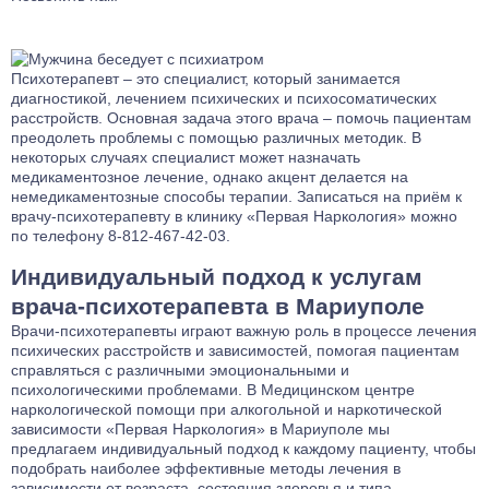
Лечение тревожного расстройства
Лечение фантомных болей
Психотерапевт – это специалист, который занимается
Лечение аффективного расстройства
диагностикой, лечением психических и психосоматических
Лечение бессонницы
расстройств. Основная задача этого врача – помочь пациентам
преодолеть проблемы с помощью различных методик. В
Лечение ГТР
некоторых случаях специалист может назначать
Лечение лунатизма
медикаментозное лечение, однако акцент делается на
немедикаментозные способы терапии. Записаться на приём к
Лечение нервных тиков
врачу-психотерапевту в клинику «Первая Наркология» можно
Лечение аутоагрессии
по телефону
8-812-467-42-03
.
Лечение анозогнозии
Индивидуальный подход к услугам
Лечение аутофобии
врача-психотерапевта в Мариуполе
Лечение дромомании
Врачи-психотерапевты играют важную роль в процессе лечения
Лечение канцерофобии
психических расстройств и зависимостей, помогая пациентам
Лечение мании величия
справляться с различными эмоциональными и
психологическими проблемами. В Медицинском центре
Лечение орторексии
наркологической помощи при алкогольной и наркотической
Лечение парафилий
зависимости «Первая Наркология» в Мариуполе мы
предлагаем индивидуальный подход к каждому пациенту, чтобы
Лечение прозопагнозии
подобрать наиболее эффективные методы лечения в
Психиатрическая клиника
зависимости от возраста, состояния здоровья и типа