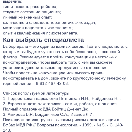
выделить:
тип и тяжесть расстройства;
текущее состояние пациента;
личный жизненный опыт;
количество и сложность терапевтических задач;
мотивация пациента к изменениям;
опыт и квалификация психотерапевта.
Как выбрать специалиста
Выбор врача – это один из важных шагов. Найти специалиста, с
которым вы будете чувствовать себя безопасно, – основной
фактор. Рекомендуется пройти консультации у нескольких
психотерапевтов, чтобы выбрать того, с кем вы сможете
установить доверительные, продуктивные отношения.
Чтобы попасть на консультацию или вызвать врача-
психотерапевта на дом, звоните по круглосуточному телефону
горячей линии –
8-812-467-42-03
.
Список используемой литературы
Подростковая наркология Пятницкая И.Н., Найденова Н.Г.
Взрослые дети алкоголиков - семья, работа, отношения.
Полный справочник ВДА Войтиц Дженет Дж.
Амирова В.Р., Богданчиков С.А., Иванов Л.И.
Психодиагностика групп с высоким риском алкоголизации в
ВУЗах МВД РФ // Вопросы психологии. - 1999. - № 5. - С. 140-
143.