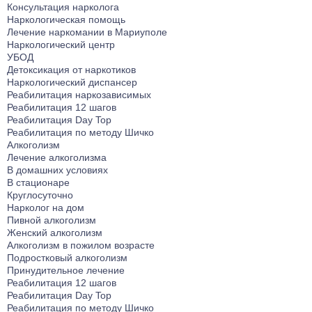
Консультация нарколога
Наркологическая помощь
Лечение наркомании в Мариуполе
Наркологический центр
УБОД
Детоксикация от наркотиков
Наркологический диспансер
Реабилитация наркозависимых
Реабилитация 12 шагов
Реабилитация Day Top
Реабилитация по методу Шичко
Алкоголизм
Лечение алкоголизма
В домашних условиях
В стационаре
Круглосуточно
Нарколог на дом
Пивной алкоголизм
Женский алкоголизм
Алкоголизм в пожилом возрасте
Подростковый алкоголизм
Принудительное лечение
Реабилитация 12 шагов
Реабилитация Day Top
Реабилитация по методу Шичко