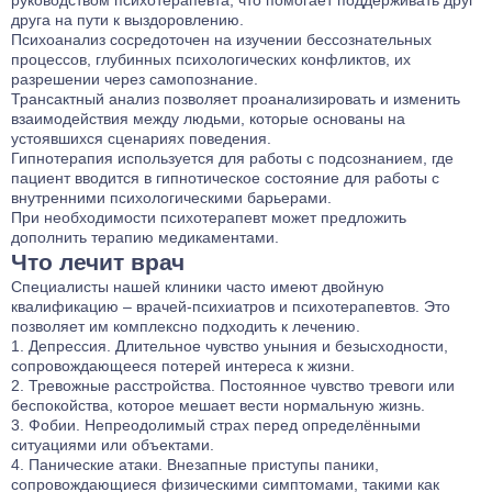
руководством психотерапевта, что помогает поддерживать друг
друга на пути к выздоровлению.
Психоанализ сосредоточен на изучении бессознательных
процессов, глубинных психологических конфликтов, их
разрешении через самопознание.
Трансактный анализ позволяет проанализировать и изменить
взаимодействия между людьми, которые основаны на
устоявшихся сценариях поведения.
Гипнотерапия используется для работы с подсознанием, где
пациент вводится в гипнотическое состояние для работы с
внутренними психологическими барьерами.
При необходимости психотерапевт может предложить
дополнить терапию медикаментами.
Что лечит врач
Специалисты нашей клиники часто имеют двойную
квалификацию – врачей-психиатров и психотерапевтов. Это
позволяет им комплексно подходить к лечению.
Депрессия
. Длительное чувство уныния и безысходности,
сопровождающееся потерей интереса к жизни.
Тревожные расстройства. Постоянное чувство тревоги или
беспокойства, которое мешает вести нормальную жизнь.
Фобии. Непреодолимый страх перед определёнными
ситуациями или объектами.
Панические атаки
. Внезапные приступы паники,
сопровождающиеся физическими симптомами, такими как