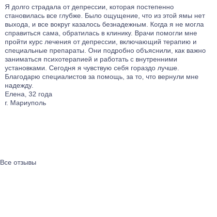
Я долго страдала от депрессии, которая постепенно
У
становилась все глубже. Было ощущение, что из этой ямы нет
д
выхода, и все вокруг казалось безнадежным. Когда я не могла
и
справиться сама, обратилась в клинику. Врачи помогли мне
п
пройти курс лечения от депрессии, включающий терапию и
о
специальные препараты. Они подробно объяснили, как важно
п
заниматься психотерапией и работать с внутренними
л
установками. Сегодня я чувствую себя гораздо лучше.
у
Благодарю специалистов за помощь, за то, что вернули мне
н
надежду.
к
Елена, 32 года
Р
г. Мариуполь
г
Все отзывы