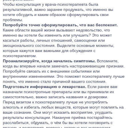
Чтобы консультация у врача-психотерапевта была
результативной, важно заранее продумать, что именно вы
хотите обсудить и каким образом сформулировать свои
проблемы.
Попробуйте точно сформулировать, что вас беспокоит.
Какие области вашей жизни вызывают недовольство, что
именно вы хотели бы изменить или улучшить? Это может
касаться работы, личных отношений, самооценки или
эмоционального состояния. Выделите основные моменты,
которые кажутся вам важными для обсуждения с
психотерапевтом.
Проанализируйте, когда начались симптомы.
Вспомните,
когда вы впервые начали замечать настораживающие признаки.
Попробуйте связать их с внешними событиями или
внутренними изменениями. Это поможет психотерапевту лучше
понять, что именно стало причиной вашего состояния.
Подготовьте информацию о лекарствах.
Если ранее вам
назначали психотропные препараты или вы принимали их
самостоятельно, важно записать названия и дозировки.
Перед визитом к психотерапевту лучше не употреблять
алкоголь и избегать любых веществ, которые могут повлиять на
ваше сознание. Они могут исказить восприятие, ухудшить
результаты консультации. Накануне приёма постарайтесь
расслабиться, обдумать, о чём бы вы хотели поговорить с
врачом, и подготовить вопросы, которые вас интересуют.