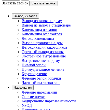
Заказать звонок
Заказать звонок
Вывод из запоя
Вывод из запоя на дому
Вывод из запоя в стационаре
Капельница от запоя
Капельница от алкоголя
Детокс капельница
Вызов нарколога на дом
Детоксикация алкоголиков
Срочный вывод из запоя
Экстренное вытрезвление
Вытрезвление на дому
Пивной запой
Принудительное лечение
Круглосуточно
Лечение белой горячки
Частный вытрезвитель
Наркомания
Лечение наркомании
Снятие ломки
Кодирование наркозависимости
УБОД
Нарколог на дом