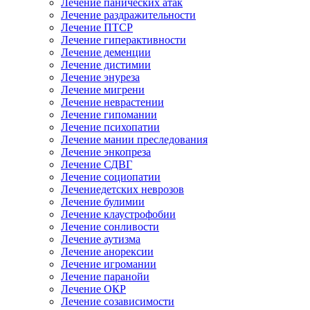
Лечение панических атак
Лечение раздражительности
Лечение ПТСР
Лечение гиперактивности
Лечение деменции
Лечение дистимии
Лечение энуреза
Лечение мигрени
Лечение неврастении
Лечение гипомании
Лечение психопатии
Лечение мании преследования
Лечение энкопреза
Лечение СДВГ
Лечение социопатии
Лечениедетских неврозов
Лечение булимии
Лечение клаустрофобии
Лечение сонливости
Лечение аутизма
Лечение анорексии
Лечение игромании
Лечение паранойи
Лечение ОКР
Лечение созависимости