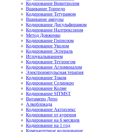
Кодирование Вивитролом
Вшивание Торпедо
Кодирование Тетурамом
Вшивание ампулы
Кодирование Дисульфирамом
Кодирование Налтрексоном
Метод Довженко
Кодирование Гипнозом
Кодирование Уколом
Кодирование Эспераль
Иглоукалыванием
Кодирование Тетлонгом
Кодирование Агломиналом
Электроимпульсная терапия
Кодирование Током
Кодирование Селинкро
Кодирование Колме
Кодирование SITMST
Витамерц Депо
Алкоблокада
Кодирование Актоплекс
Кодирование от курения
Кодирование на 6 месяцев
Кодирование на 1 год
Компьютерное кодирование