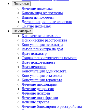
Похмелье
Лечение похмелья
Капельница от похмелья
Вывод из похмелья
Детоксикация после алкоголя
Снятие похмелья
Психиатрия
Клинический психолог
Психические расстройства
Консультация психиатра
Вызов психиатра на дом
Врач-психиатр
Скорая психиатрическая помощь
Врач-психотерапевт
Врач-невролог
Консультация аддиктолога
Консультация сексолога
Консультация терапевта
Лечение ипохондрии
Лечение депрессии
Лечение психоза
Лечение шизофрении
Лечение стресса
Лечение биполярного расстройства