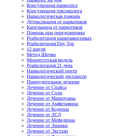
Консультация нарколога
Консультация токсиколога
Наркологическая помощь
Детоксикация от наркотиков
Капельница от наркотиков
Помощь при передозировке
Реабилитация наркозависимых
Реабилитация Day Top
12 шагов
Метод Шичко
Миннесотская модель
Реабилитация 21 день
Наркологический центр
Наркологический диспансер
Принудительное лечение
Лечение от Спайса
Лечение от Соли
Лечение от Марихуаны
Лечение от Амфетамина
Лечение от Кодеина
Лечение от ЛСД
Лечение от Мефедрона
Лечение от Лирики
Лечение от Экстази