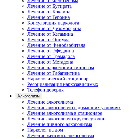
Лечение от Фенозепама
Лечение от Бутирата
Лечение от Кокаина
Лечение от Героина
Консультация нарколога
Лечение от Дезоморфина
Лечение от Кетамина
Лечение от Опиума
Лечение от Фенобарбитала
Лечение от Эфедрина
Лечение от Трамадола
Лечение от Метадона
Лечение наркомании гипнозом
Лечение от Габапентина
Наркологический стационар
Ресоциализация наркозависимых
Телефон доверия
Алкоголизм
Лечение алкоголизма
Лечение алкоголизма в домашних условиях
Лечение алкоголизма в стационаре
Лечение алкоголизма круглосуточно
Лечение пивного алкоголизма
Нарколог на дом
Лечение женского алкоголизма