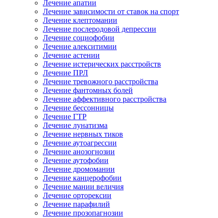
Лечение апатии
Лечение зависимости от ставок на спорт
Лечение клептомании
Лечение послеродовой депрессии
Лечение социофобии
Лечение алекситимии
Лечение астении
Лечение истерических расстройств
Лечение ПРЛ
Лечение тревожного расстройства
Лечение фантомных болей
Лечение аффективного расстройства
Лечение бессонницы
Лечение ГТР
Лечение лунатизма
Лечение нервных тиков
Лечение аутоагрессии
Лечение анозогнозии
Лечение аутофобии
Лечение дромомании
Лечение канцерофобии
Лечение мании величия
Лечение орторексии
Лечение парафилий
Лечение прозопагнозии