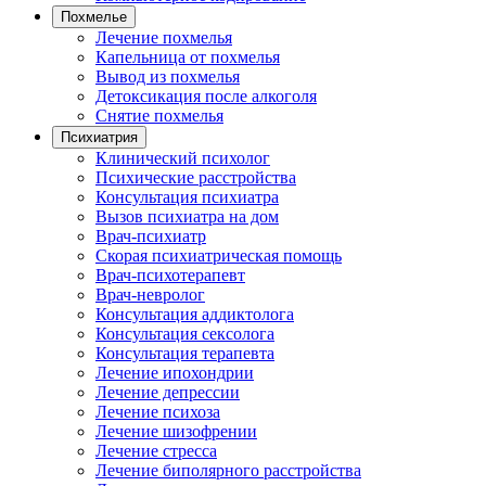
Похмелье
Лечение похмелья
Капельница от похмелья
Вывод из похмелья
Детоксикация после алкоголя
Снятие похмелья
Психиатрия
Клинический психолог
Психические расстройства
Консультация психиатра
Вызов психиатра на дом
Врач-психиатр
Скорая психиатрическая помощь
Врач-психотерапевт
Врач-невролог
Консультация аддиктолога
Консультация сексолога
Консультация терапевта
Лечение ипохондрии
Лечение депрессии
Лечение психоза
Лечение шизофрении
Лечение стресса
Лечение биполярного расстройства