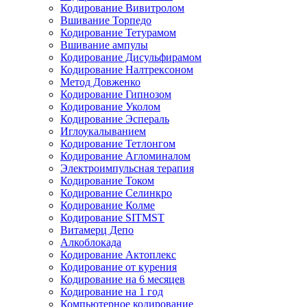
Кодирование Вивитролом
Вшивание Торпедо
Кодирование Тетурамом
Вшивание ампулы
Кодирование Дисульфирамом
Кодирование Налтрексоном
Метод Довженко
Кодирование Гипнозом
Кодирование Уколом
Кодирование Эспераль
Иглоукалыванием
Кодирование Тетлонгом
Кодирование Агломиналом
Электроимпульсная терапия
Кодирование Током
Кодирование Селинкро
Кодирование Колме
Кодирование SITMST
Витамерц Депо
Алкоблокада
Кодирование Актоплекс
Кодирование от курения
Кодирование на 6 месяцев
Кодирование на 1 год
Компьютерное кодирование