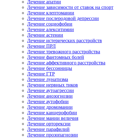
Лечение апатии
Лечение зависимости от ставок на спорт
Лечение клептомании
Лечение послеродовой депрессии
Лечение социофобии
Лечение алекситимии
Лечение астении
Лечение истерических расстройств
Лечение ПРЛ
Лечение тревожного расстройства
Лечение фантомных болей
Лечение аффективного расстройства
Лечение бессонницы
Лечение ГТР
Лечение лунатизма
Лечение нервных тиков
Лечение аутоагрессии
Лечение анозогнозии
Лечение аутофобии
Лечение дромомании
Лечение канцерофобии
Лечение мании величия
Лечение орторексии
Лечение парафилий
Лечение прозопагнозии