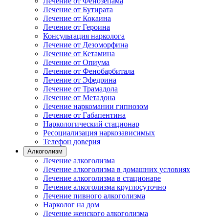
Лечение от Фенозепама
Лечение от Бутирата
Лечение от Кокаина
Лечение от Героина
Консультация нарколога
Лечение от Дезоморфина
Лечение от Кетамина
Лечение от Опиума
Лечение от Фенобарбитала
Лечение от Эфедрина
Лечение от Трамадола
Лечение от Метадона
Лечение наркомании гипнозом
Лечение от Габапентина
Наркологический стационар
Ресоциализация наркозависимых
Телефон доверия
Алкоголизм
Лечение алкоголизма
Лечение алкоголизма в домашних условиях
Лечение алкоголизма в стационаре
Лечение алкоголизма круглосуточно
Лечение пивного алкоголизма
Нарколог на дом
Лечение женского алкоголизма