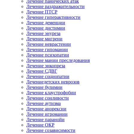
Лечение панических атак
Лечение раздражительности
Лечение ПТСР
Лечение гиперактивности
Лечение деменции
Лечение дистимии
Лечение энуреза
Лечение мигрени
Лечение неврастении
Лечение гипомании
Лечение психопатии
Лечение мании преследования
Лечение энкопреза
Лечение СДВГ
Лечение социопатии
Лечениедетских неврозов
Лечение булимии
Лечение клаустрофобии
Лечение сонливости
Лечение аутизма
Лечение анорексии
Лечение игромании
Лечение паранойи
Лечение ОКР
Лечение созависимости