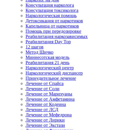
Консультация нарколога
Консультация токсиколога
Наркологическая помощь
Детоксикация от наркотиков
Капельница от наркотиков
Помощь при передозировке
Реабилитация наркозависимых
Реабилитация Day Top
12 шагов
Метод Шичко
Миннесотская модель
Реабилитация 21 день
Наркологический центр
Наркологический диспансер
Принудительное лечение
Лечение от Спайса
Лечение от Соли
Лечение от Марихуаны
Лечение от Амфетамина
Лечение от Кодеина
Лечение от ЛСД
Лечение от Мефедрона
Лечение от Лирики
Лечение от Экстази