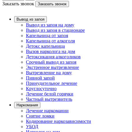
Заказать звонок
Заказать звонок
Вывод из запоя
Вывод из запоя на дому
Вывод из запоя в стационаре
Капельница от запоя
Капельница от алкоголя
Детокс капельница
Вызов нарколога на дом
Детоксикация алкоголиков
Срочный вывод из запоя
Экстренное вытрезвление
Вытрезвление на дому
Пивной запой
Принудительное лечение
Круглосуточно
Лечение белой горячки
Частный вытрезвитель
Наркомания
Лечение наркомании
Снятие ломки
Кодирование наркозависимости
УБОД
Нарколог на дом