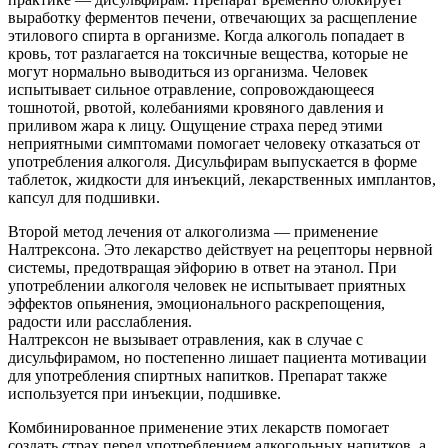
выработку ферментов печени, отвечающих за расщепление
этилового спирта в организме. Когда алкоголь попадает в
кровь, тот разлагается на токсичные вещества, которые не
могут нормально выводиться из организма. Человек
испытывает сильное отравление, сопровождающееся
тошнотой, рвотой, колебаниями кровяного давления и
приливом жара к лицу. Ощущение страха перед этими
неприятными симптомами помогает человеку отказаться от
употребления алкоголя. Дисульфирам выпускается в форме
таблеток, жидкости для инъекций, лекарственных имплантов,
капсул для подшивки.
Второй метод лечения от алкоголизма — применение
Налтрексона. Это лекарство действует на рецепторы нервной
системы, предотвращая эйфорию в ответ на этанол. При
употреблении алкоголя человек не испытывает приятных
эффектов опьянения, эмоционального раскрепощения,
радости или расслабления.
Налтрексон не вызывает отравления, как в случае с
дисульфирамом, но постепенно лишает пациента мотивации
для употребления спиртных напитков. Препарат также
используется при инъекции, подшивке.
Комбинированное применение этих лекарств помогает
создать страх перед употреблением алкогольных напитков, а