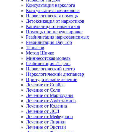
Консультация нарколога
Консультация токсиколога
Наркологическая помощь
Детоксикация от наркотиков
Капельница от наркотиков
Помощь при передозировке
Реабилитация наркозависимых
Реабилитация Day Top
12 шагов
Метод Шичко
Миннесотская модель
Реабилитация 21 день
Наркологический центр
Наркологический диспансер
Принудительное лечение
Лечение от Спайса
Лечение от Соли
Лечение от Марихуаны
Лечение от Амфетамина
Лечение от Кодеина
Лечение от ЛСД
Лечение от Мефедрона
Лечение от Лирики
Лечение от Экстази