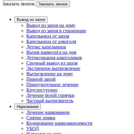
Заказать звонок
Заказать звонок
Вывод из запоя
Вывод из запоя на дому
Вывод из запоя в стационаре
Капельница от запоя
Капельница от алкоголя
Детокс капельница
Вызов нарколога на дом
Детоксикация алкоголиков
Срочный вывод из запоя
Экстренное вытрезвление
Вытрезвление на дому
Пивной запой
Принудительное лечение
Круглосуточно
Лечение белой горячки
Частный вытрезвитель
Наркомания
Лечение наркомании
Снятие ломки
Кодирование наркозависимости
УБОД
Нарколог на дом