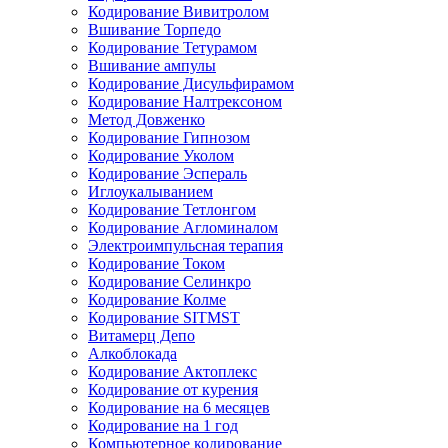
Кодирование Вивитролом
Вшивание Торпедо
Кодирование Тетурамом
Вшивание ампулы
Кодирование Дисульфирамом
Кодирование Налтрексоном
Метод Довженко
Кодирование Гипнозом
Кодирование Уколом
Кодирование Эспераль
Иглоукалыванием
Кодирование Тетлонгом
Кодирование Агломиналом
Электроимпульсная терапия
Кодирование Током
Кодирование Селинкро
Кодирование Колме
Кодирование SITMST
Витамерц Депо
Алкоблокада
Кодирование Актоплекс
Кодирование от курения
Кодирование на 6 месяцев
Кодирование на 1 год
Компьютерное кодирование