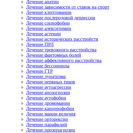
Лечение апатии
Лечение зависимости от ставок на спорт
Лечение клептомании
Лечение послеродовой депрессии
Лечение социофобии
Лечение алекситимии
Лечение астении
Лечение истерических расстройств
Лечение ПРЛ
Лечение тревожного расстройства
Лечение фантомных болей
Лечение аффективного расстройства
Лечение бессонницы
Лечение ГТР
Лечение лунатизма
Лечение нервных тиков
Лечение аутоагрессии
Лечение анозогнозии
Лечение аутофобии
Лечение дромомании
Лечение канцерофобии
Лечение мании величия
Лечение орторексии
Лечение парафилий
Лечение прозопагнозии