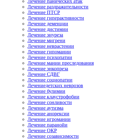
Лечение панических атак
Лечение раздражительности
Лечение ПТСР
Лечение гиперактивности
Лечение деменции
Лечение дистимии
Лечение энуреза
Лечение мигрени
Лечение неврастении
Лечение гипомании
Лечение психопатии
Лечение мании преследования
Лечение энкопреза
Лечение СДВГ
Лечение социопатии
Лечениедетских неврозов
Лечение булимии
Лечение клаустрофобии
Лечение сонливости
Лечение аутизма
Лечение анорексии
Лечение игромании
Лечение паранойи
Лечение ОКР
Лечение созависимости