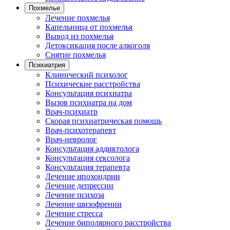
Похмелье
Лечение похмелья
Капельница от похмелья
Вывод из похмелья
Детоксикация после алкоголя
Снятие похмелья
Психиатрия
Клинический психолог
Психические расстройства
Консультация психиатра
Вызов психиатра на дом
Врач-психиатр
Скорая психиатрическая помощь
Врач-психотерапевт
Врач-невролог
Консультация аддиктолога
Консультация сексолога
Консультация терапевта
Лечение ипохондрии
Лечение депрессии
Лечение психоза
Лечение шизофрении
Лечение стресса
Лечение биполярного расстройства