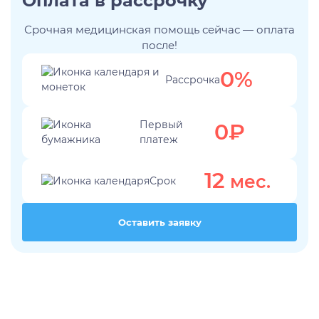
Оплата в рассрочку
Лечение истерических расстройств
Срочная медицинская помощь сейчас — оплата
Лечение ПРЛ
после!
Лечение тревожного расстройства
0%
Лечение фантомных болей
Рассрочка
Лечение аффективного расстройства
Лечение бессонницы
Первый
0₽
Лечение ГТР
платеж
Лечение лунатизма
Лечение нервных тиков
12
мес.
Срок
Лечение аутоагрессии
Лечение анозогнозии
Лечение аутофобии
Оставить заявку
Лечение дромомании
Лечение канцерофобии
Лечение мании величия
Лечение орторексии
Лечение парафилий