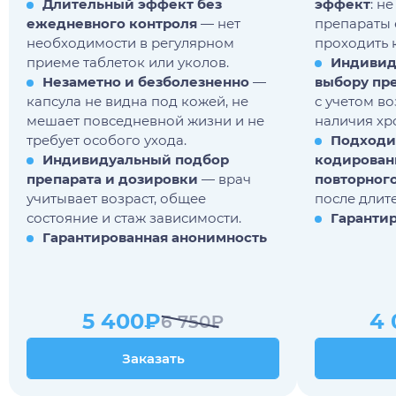
Длительный эффект без
эффект
: н
ежедневного контроля
— нет
препараты 
необходимости в регулярном
проходить 
приеме таблеток или уколов.
Индивид
Незаметно и безболезненно
—
выбору пр
капсула не видна под кожей, не
с учетом во
мешает повседневной жизни и не
наличия хр
требует особого ухода.
Подходи
Индивидуальный подбор
кодировани
препарата и дозировки
— врач
повторног
учитывает возраст, общее
после длит
состояние и стаж зависимости.
Гаранти
Гарантированная анонимность
5 400₽
4 
6 750₽
Заказать
Заказать