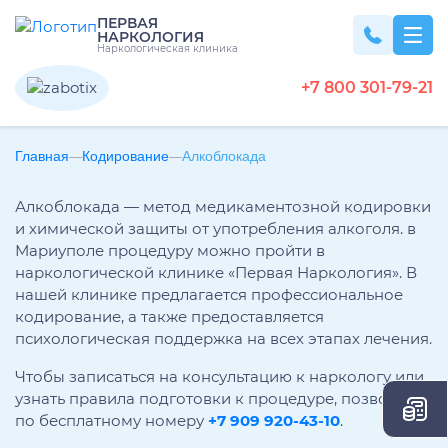
ПЕРВАЯ
НАРКОЛОГИЯ
Наркологическая клиника
+7 800 301-79-21
Главная
Вывод из запоя
Кодирование
Алкоблокада
Алкоблокада — метод медикаментозной кодировки
Вывод из запоя на дому
Наркомания
и химической защиты от употребления алкоголя. в
Вывод из запоя в стационаре
Мариуполе процедуру можно пройти в
Капельница от запоя
наркологической клинике «Первая Наркология». В
Лечение наркомании
Алкоголизм
нашей клинике предлагается профессиональное
Капельница от алкоголя
Снятие ломки
кодирование, а также предоставляется
Детокс капельница
Кодирование наркозависимости
психологическая поддержка на всех этапах лечения.
Вызов нарколога на дом
Лечение алкоголизма
Кодирование
УБОД
Детоксикация алкоголиков
Лечение алкоголизма в домашних условиях
Чтобы записаться на консультацию к наркологу или
Нарколог на дом
узнать правила подготовки к процедуре, позвоните
Срочный вывод из запоя
Лечение алкоголизма в стационаре
Консультация нарколога
Кодирование от алкоголизма
Похмелье
по бесплатному номеру
+7 909 920-43-10
.
Экстренное вытрезвление
Лечение алкоголизма круглосуточно
Консультация токсиколога
Кодирование на дому