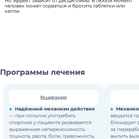
Но эффект зависит от дисциплины. В любой момент
человек может сорваться и бросить таблетки или
капли.
Программы лечения
Вшивание
Надёжный механизм действия
Механиз
— при попытке употребить
вводится п
спиртное у пациента развивается
блокирует 
выраженная непереносимость:
за перераб
тошнота, рвота, боли, тревожность,
выпить выз