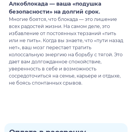
Лечение наркомании гипнозом
Лечение социопатии
Алкоблокада — ваша «подушка
Лечение от Габапентина
Лечениедетских неврозов
безопасности» на долгий срок.
Наркологический стационар
Лечение булимии
Многие боятся, что блокада — это лишение
Ресоциализация наркозависимых
Лечение клаустрофобии
всех радостей жизни. На самом деле, это
Телефон доверия
Лечение сонливости
избавление от постоянных терзаний «пить
Лечение аутизма
или не пить». Когда вы знаете, что «пути назад
нет», ваш мозг перестает тратить
Лечение анорексии
колоссальную энергию на борьбу с тягой. Это
Лечение игромании
дает вам долгожданное спокойствие,
Лечение паранойи
уверенность в себе и возможность
Лечение ОКР
сосредоточиться на семье, карьере и отдыхе,
Лечение созависимости
не боясь спонтанных срывов.
Лечение апатии
Лечение зависимости от ставок на спорт
Лечение клептомании
Лечение послеродовой депрессии
Лечение социофобии
Лечение алекситимии
Лечение астении