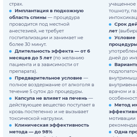
страх.
учащенное 
Имплантация в подкожную
тошноту, п
область спины
— процедура
интоксикац
проводится под местной
Срок дей
анестезией, не требует
лет
(выбира
госпитализации и занимает не
Условие
более 30 минут.
процедур
Длительность эффекта — от 6
употреблен
месяцев до 5 лет
(по желанию
дней до ин
пациента и в зависимости от
Варианты
препарата).
подлопаточ
Предварительное условие
—
внутримыше
полное воздержание от алкоголя в
внутривенн
течение 5 суток до процедуры.
врачом и в
Капсула не влияет на печень
—
особенност
действующее вещество поступает в
Метод и
кровь постепенно и не вызывает
эффективн
токсической нагрузки.
мотивации 
Клиническая эффективность
рекоменда
метода — до 98%
Одна пр