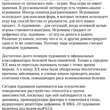
произошло от латинского ludo – играю. Вид игры не имеет
значения. В русскоязычной литературе есть термин-аналог –
игромания. Иногда понятия разграничивают. Игроманию
используют для описания форм, в которых человек использует
игру как способ бегства от реальности, для него важен
процесс. А лудоманию – для ситуаций, когда основной целью
игрока становится выигрыш. Игроманы страдают от
цифровых игр, лудоманы – от игр на деньги в казино.
Различие условное, потому что и те, и другие демонстрируют
одни и те же симптомы. Поэтому чаще игроманию считают
подвидом лудомании.
Достаточно долго позиция лудомании в официальных
классификаторах болезней была невнятной. Только к середине
XX века ее перестали оценивать только с точки зрения
морали. А к концу XX века были обнаружены биологические
причины заболевания, и ученые начали проводить анализ
сочетания генов, повышающих риск возникновения болезни.
Сегодня лудомания оценивается как психическое
поведенческое расстройство, относится к группе
зависимостей, поскольку при ней наблюдаются та же
динамика, провоцирующие факторы и изменения в генах,
кодирующих рецепторы дофамина. В МКБ -10 лудомания
включена под кодом кодF63.0.