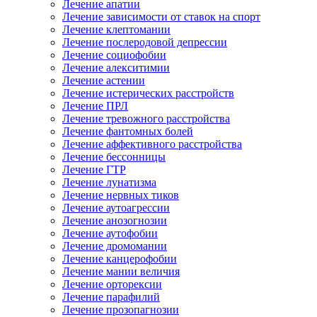
Лечение апатии
Лечение зависимости от ставок на спорт
Лечение клептомании
Лечение послеродовой депрессии
Лечение социофобии
Лечение алекситимии
Лечение астении
Лечение истерических расстройств
Лечение ПРЛ
Лечение тревожного расстройства
Лечение фантомных болей
Лечение аффективного расстройства
Лечение бессонницы
Лечение ГТР
Лечение лунатизма
Лечение нервных тиков
Лечение аутоагрессии
Лечение анозогнозии
Лечение аутофобии
Лечение дромомании
Лечение канцерофобии
Лечение мании величия
Лечение орторексии
Лечение парафилий
Лечение прозопагнозии