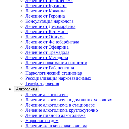
Лечение от Фенозепама
Лечение от Бутирата
Лечение от Кокаина
Лечение от Героина
Консультация нарколога
Лечение от Дезоморфина
Лечение от Кетамина
Лечение от Опиума
Лечение от Фенобарбитала
Лечение от Эфедрина
Лечение от Трамадола
Лечение от Метадона
Лечение наркомании гипнозом
Лечение от Габапентина
Наркологический стационар
Ресоциализация наркозависимых
Телефон доверия
Алкоголизм
Лечение алкоголизма
Лечение алкоголизма в домашних условиях
Лечение алкоголизма в стационаре
Лечение алкоголизма круглосуточно
Лечение пивного алкоголизма
Нарколог на дом
Лечение женского алкоголизма