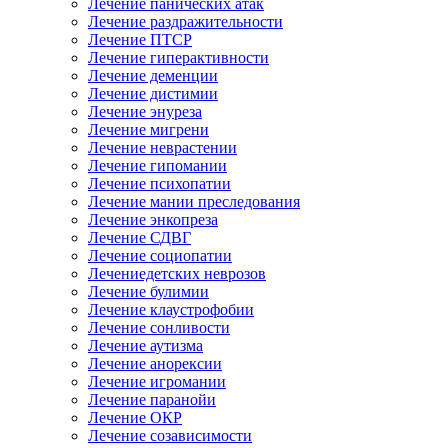
Лечение панических атак
Лечение раздражительности
Лечение ПТСР
Лечение гиперактивности
Лечение деменции
Лечение дистимии
Лечение энуреза
Лечение мигрени
Лечение неврастении
Лечение гипомании
Лечение психопатии
Лечение мании преследования
Лечение энкопреза
Лечение СДВГ
Лечение социопатии
Лечениедетских неврозов
Лечение булимии
Лечение клаустрофобии
Лечение сонливости
Лечение аутизма
Лечение анорексии
Лечение игромании
Лечение паранойи
Лечение ОКР
Лечение созависимости