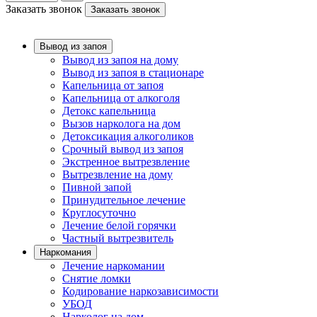
Заказать звонок
Заказать звонок
Вывод из запоя
Вывод из запоя на дому
Вывод из запоя в стационаре
Капельница от запоя
Капельница от алкоголя
Детокс капельница
Вызов нарколога на дом
Детоксикация алкоголиков
Срочный вывод из запоя
Экстренное вытрезвление
Вытрезвление на дому
Пивной запой
Принудительное лечение
Круглосуточно
Лечение белой горячки
Частный вытрезвитель
Наркомания
Лечение наркомании
Снятие ломки
Кодирование наркозависимости
УБОД
Нарколог на дом