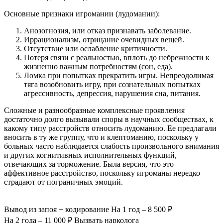
Основные признаки игромании (лудомании):
Анозогнозия, или отказ признавать заболевание.
Иррационализм, отрицание очевидных вещей.
Отсутствие или ослабление критичности.
Потеря связи с реальностью, вплоть до небрежности к
жизненно важным потребностям (сон, еда).
Ломка при попытках прекратить игры. Непреодолимая
тяга возобновить игру, при сознательных попытках
агрессивность, депрессия, нарушения сна, питания.
Сложные и разнообразные комплексные проявления
достаточно долго вызывали споры в научных сообществах, к
какому типу расстройств относить лудоманию. Ее предлагали
вносить в ту же группу, что и клептоманию, поскольку у
больных часто наблюдается слабость произвольного внимания
и других когнитивных исполнительных функций,
отвечающих за торможение. Была версия, что это
аффективное расстройство, поскольку игроманы нередко
страдают от пограничных эмоций.
Вывод из запоя
+ кодирование
На 1 год – 8 500 ₽
На 2 года – 11 000 ₽
Вызвать нарколога