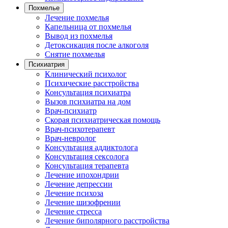
Похмелье
Лечение похмелья
Капельница от похмелья
Вывод из похмелья
Детоксикация после алкоголя
Снятие похмелья
Психиатрия
Клинический психолог
Психические расстройства
Консультация психиатра
Вызов психиатра на дом
Врач-психиатр
Скорая психиатрическая помощь
Врач-психотерапевт
Врач-невролог
Консультация аддиктолога
Консультация сексолога
Консультация терапевта
Лечение ипохондрии
Лечение депрессии
Лечение психоза
Лечение шизофрении
Лечение стресса
Лечение биполярного расстройства