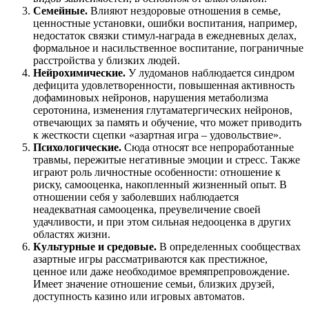
Семейные.
Влияют нездоровые отношения в семье,
ценностные установки, ошибки воспитания, например,
недостаток связки стимул-награда в ежедневных делах,
формальное и насильственное воспитание, пограничные
расстройства у близких людей.
Нейрохимические.
У лудоманов наблюдается синдром
дефицита удовлетворенности, повышенная активность
дофаминовых нейронов, нарушения метаболизма
серотонина, изменения глутаматергических нейронов,
отвечающих за память и обучение, что может приводить
к жесткости сцепки «азартная игра – удовольствие».
Психологические.
Сюда относят все непроработанные
травмы, пережитые негативные эмоции и стресс. Также
играют роль личностные особенности: отношение к
риску, самооценка, накопленный жизненный опыт. В
отношении себя у заболевших наблюдается
неадекватная самооценка, преувеличение своей
удачливости, и при этом сильная недооценка в других
областях жизни.
Культурные и средовые.
В определенных сообществах
азартные игры рассматриваются как престижное,
ценное или даже необходимое времяпрепровождение.
Имеет значение отношение семьи, близких друзей,
доступность казино или игровых автоматов.