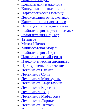
Консультация нарколога
Консультация токсиколога
Наркологическая помощь
Детоксикация от наркотиков
Капельница от наркотиков
Помощь при передозировке
Реабилитация наркозависимых
Реабилитация Day Top
12 шагов
Метод Шичко
Миннесотская модель
Реабилитация 21 день
Наркологический центр
Наркологический диспансер
Принудительное лечение
Лечение от Спайса
Лечение от Соли
Лечение от Марихуаны
Лечение от Амфетамина
Лечение от Кодеина
Лечение от ЛСД
Лечение от Мефедрона
Лечение от Лирики
Лечение от Экстази