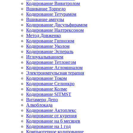
Кодирование Вивитролом
Вшивание Торпедо
Кодирование Тетурамом
Вшивание ампулы
Кодирование Дисульфирамом
Кодирование Налтрексоном
Метод Довженко
Кодирование Гипнозом
Кодирование Уколом
Кодирование Эспераль
Иглоукалыванием
Кодирование Тетлонгом
Кодирование Агломиналом
Электроимпульсная терапия
Кодирование Током
Кодирование Селинкро
Кодирование Колме
Кодирование SITMST
Витамерц Депо
Алкоблокада
Кодирование Актоплекс
Кодирование от курения
Кодирование на 6 месяцев
Кодирование на 1 год
Компьютерное кодирование