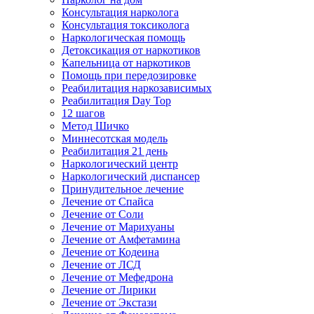
Консультация нарколога
Консультация токсиколога
Наркологическая помощь
Детоксикация от наркотиков
Капельница от наркотиков
Помощь при передозировке
Реабилитация наркозависимых
Реабилитация Day Top
12 шагов
Метод Шичко
Миннесотская модель
Реабилитация 21 день
Наркологический центр
Наркологический диспансер
Принудительное лечение
Лечение от Спайса
Лечение от Соли
Лечение от Марихуаны
Лечение от Амфетамина
Лечение от Кодеина
Лечение от ЛСД
Лечение от Мефедрона
Лечение от Лирики
Лечение от Экстази