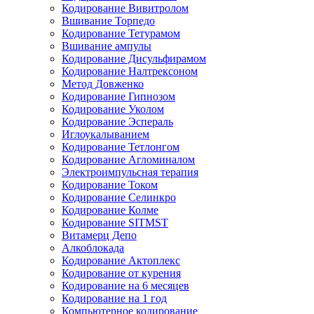
Кодирование Вивитролом
Вшивание Торпедо
Кодирование Тетурамом
Вшивание ампулы
Кодирование Дисульфирамом
Кодирование Налтрексоном
Метод Довженко
Кодирование Гипнозом
Кодирование Уколом
Кодирование Эспераль
Иглоукалыванием
Кодирование Тетлонгом
Кодирование Агломиналом
Электроимпульсная терапия
Кодирование Током
Кодирование Селинкро
Кодирование Колме
Кодирование SITMST
Витамерц Депо
Алкоблокада
Кодирование Актоплекс
Кодирование от курения
Кодирование на 6 месяцев
Кодирование на 1 год
Компьютерное кодирование