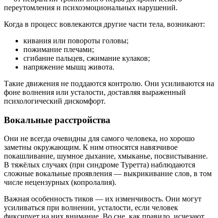
переутомления и психоэмоциональных нарушений.
Когда в процесс вовлекаются другие части тела, возникают:
кивания или повороты головы;
пожимание плечами;
сгибание пальцев, сжимание кулаков;
напряжение мышц живота.
Такие движения не поддаются контролю. Они усиливаются на
фоне волнения или усталости, доставляя выраженный
психологический дискомфорт.
Вокальные расстройства
Они не всегда очевидны для самого человека, но хорошо
заметны окружающим. К ним относятся навязчивое
покашливание, шумное дыхание, хмыканье, посвистывание.
В тяжёлых случаях (при синдроме Туретта) наблюдаются
сложные вокальные проявления — выкрикивание слов, в том
числе нецензурных (копролалия).
Важная особенность тиков — их изменчивость. Они могут
усиливаться при волнении, усталости, если человек
фиксирует на них внимание. Во сне, как правило, исчезают.