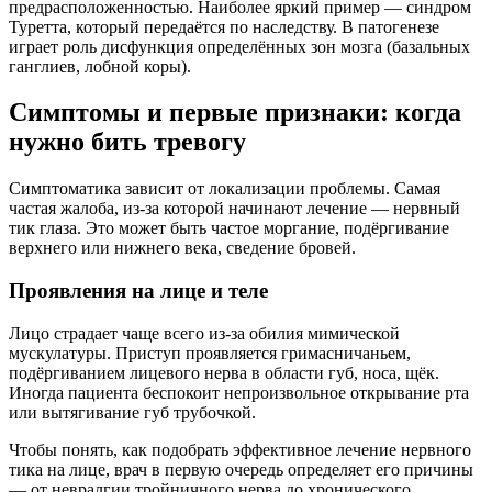
предрасположенностью. Наиболее яркий пример — синдром
Туретта, который передаётся по наследству. В патогенезе
играет роль дисфункция определённых зон мозга (базальных
ганглиев, лобной коры).
Симптомы и первые признаки: когда
нужно бить тревогу
Симптоматика зависит от локализации проблемы. Самая
частая жалоба, из-за которой начинают лечение — нервный
тик глаза. Это может быть частое моргание, подёргивание
верхнего или нижнего века, сведение бровей.
Проявления на лице и теле
Лицо страдает чаще всего из-за обилия мимической
мускулатуры. Приступ проявляется гримасничаньем,
подёргиванием лицевого нерва в области губ, носа, щёк.
Иногда пациента беспокоит непроизвольное открывание рта
или вытягивание губ трубочкой.
Чтобы понять, как подобрать эффективное лечение нервного
тика на лице, врач в первую очередь определяет его причины
— от невралгии тройничного нерва до хронического