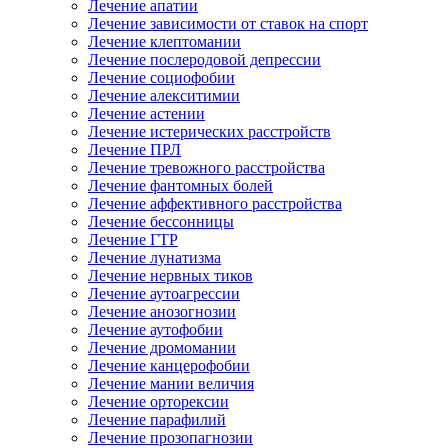
Лечение апатии
Лечение зависимости от ставок на спорт
Лечение клептомании
Лечение послеродовой депрессии
Лечение социофобии
Лечение алекситимии
Лечение астении
Лечение истерических расстройств
Лечение ПРЛ
Лечение тревожного расстройства
Лечение фантомных болей
Лечение аффективного расстройства
Лечение бессонницы
Лечение ГТР
Лечение лунатизма
Лечение нервных тиков
Лечение аутоагрессии
Лечение анозогнозии
Лечение аутофобии
Лечение дромомании
Лечение канцерофобии
Лечение мании величия
Лечение орторексии
Лечение парафилий
Лечение прозопагнозии