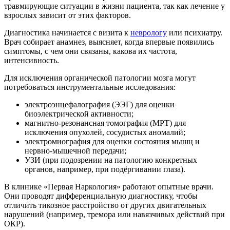
травмирующие ситуации в жизни пациента, так как лечение у
взрослых зависит от этих факторов.
Диагностика начинается с визита к
неврологу
или психиатру.
Врач собирает анамнез, выясняет, когда впервые появились
симптомы, с чем они связаны, какова их частота,
интенсивность.
Для исключения органической патологии мозга могут
потребоваться инструментальные исследования:
электроэнцефалография (ЭЭГ) для оценки
биоэлектрической активности;
магнитно-резонансная томография (МРТ) для
исключения опухолей, сосудистых аномалий;
электромиография для оценки состояния мышц и
нервно-мышечной передачи;
УЗИ (при подозрении на патологию конкретных
органов, например, при подёргивании глаза).
В клинике «Первая Наркология» работают опытные врачи.
Они проводят дифференциальную диагностику, чтобы
отличить тикозное расстройство от других двигательных
нарушений (например, тремора или навязчивых действий при
ОКР).