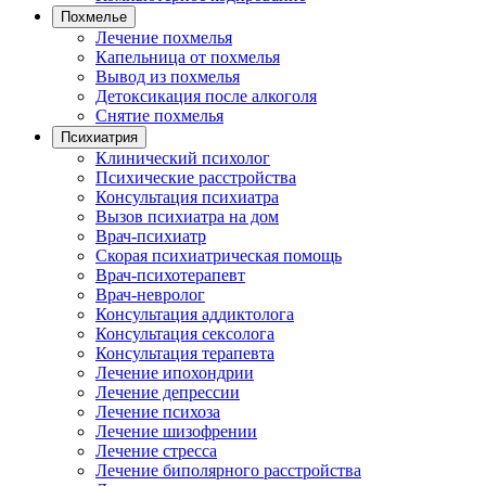
Похмелье
Лечение похмелья
Капельница от похмелья
Вывод из похмелья
Детоксикация после алкоголя
Снятие похмелья
Психиатрия
Клинический психолог
Психические расстройства
Консультация психиатра
Вызов психиатра на дом
Врач-психиатр
Скорая психиатрическая помощь
Врач-психотерапевт
Врач-невролог
Консультация аддиктолога
Консультация сексолога
Консультация терапевта
Лечение ипохондрии
Лечение депрессии
Лечение психоза
Лечение шизофрении
Лечение стресса
Лечение биполярного расстройства