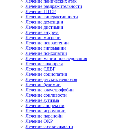
Лечение панических атак
Лечение раздражительности
Лечение ПТСР
Лечение гиперактивности
Лечение деменции
Лечение дистимии
Лечение энуреза
Лечение мигрени
Лечение неврастении
Лечение гипомании
Лечение психопатии
Лечение мании преследования
Лечение энкопреза
Лечение СДВГ
Лечение социопатии
Лечениедетских неврозов
Лечение булимии
Лечение клаустрофобии
Лечение сонливости
Лечение аутизма
Лечение анорексии
Лечение игромании
Лечение паранойи
Лечение ОКР
Лечение созависимости