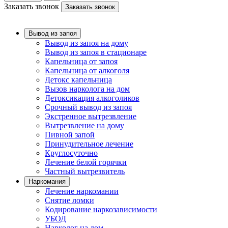
Заказать звонок
Заказать звонок
Вывод из запоя
Вывод из запоя на дому
Вывод из запоя в стационаре
Капельница от запоя
Капельница от алкоголя
Детокс капельница
Вызов нарколога на дом
Детоксикация алкоголиков
Срочный вывод из запоя
Экстренное вытрезвление
Вытрезвление на дому
Пивной запой
Принудительное лечение
Круглосуточно
Лечение белой горячки
Частный вытрезвитель
Наркомания
Лечение наркомании
Снятие ломки
Кодирование наркозависимости
УБОД
Нарколог на дом