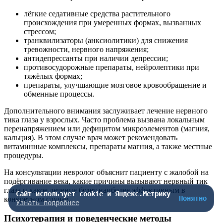
лёгкие седативные средства растительного
происхождения при умеренных формах, вызванных
стрессом;
транквилизаторы (анксиолитики) для снижения
тревожности, нервного напряжения;
антидепрессанты при наличии депрессии;
противосудорожные препараты, нейролептики при
тяжёлых формах;
препараты, улучшающие мозговое кровообращение и
обменные процессы.
Дополнительного внимания заслуживает лечение нервного
тика глаза у взрослых. Часто проблема вызвана локальным
перенапряжением или дефицитом микроэлементов (магния,
кальция). В этом случае врач может рекомендовать
витаминные комплексы, препараты магния, а также местные
процедуры.
На консультации невролог объяснит пациенту с жалобой на
подёргивание века, какие причины вызывают нервный тик
глаза и какое лечение будет наиболее эффективным в
Сайт использует cookie и Яндекс.Метрику
Понятно
конкретном случае.
Узнать подробнее
Психотерапия и поведенческие методы