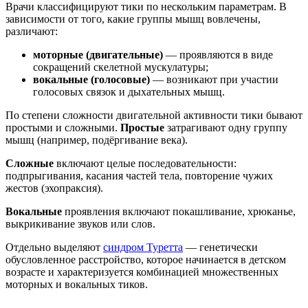
Врачи классифицируют тики по нескольким параметрам. В
зависимости от того, какие группы мышц вовлечены,
различают:
моторные (двигательные)
— проявляются в виде
сокращений скелетной мускулатуры;
вокальные (голосовые)
— возникают при участии
голосовых связок и дыхательных мышц.
По степени сложности двигательной активности тики бывают
простыми и сложными.
Простые
затрагивают одну группу
мышц (например, подёргивание века).
Сложные
включают целые последовательности:
подпрыгивания, касания частей тела, повторение чужих
жестов (эхопраксия).
Вокальные
проявления включают покашливание, хрюканье,
выкрикивание звуков или слов.
Отдельно выделяют
синдром Туретта
— генетически
обусловленное расстройство, которое начинается в детском
возрасте и характеризуется комбинацией множественных
моторных и вокальных тиков.