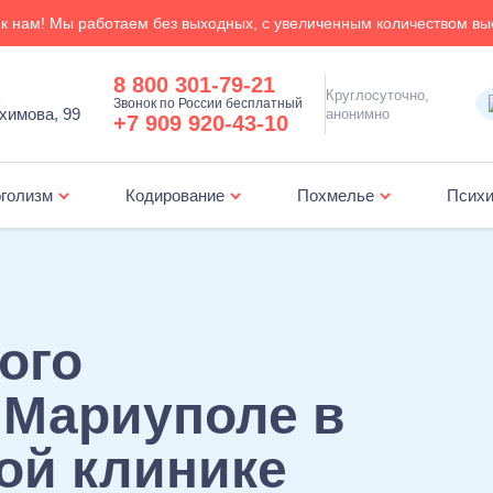
к нам! Мы работаем без выходных, с увеличенным количеством вы
8 800 301-79-21
,
Круглосуточно,
Звонок по России бесплатный
химова, 99
анонимно
+7 909 920-43-10
голизм
Кодирование
Похмелье
Психи
Лечение зависимости от ставок на спорт
Амбулаторная психологическая поддер
ого
 Мариуполе в
ой клинике