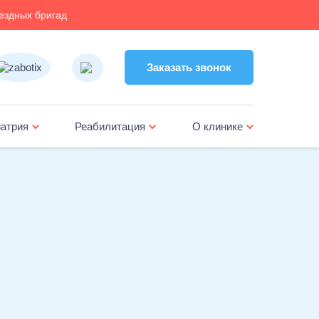
ездных бригад
Заказать звонок
Заказать звонок
атрия
Реабилитация
О клинике
жка