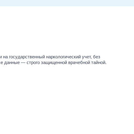
Бережная тер
 на государственный наркологический учет, без
Женский алк
все данные — строго защищенной врачебной тайной.
используют д
симптомами, 