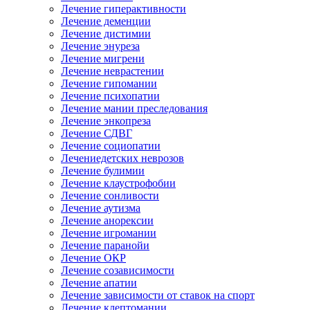
Лечение гиперактивности
Лечение деменции
Лечение дистимии
Лечение энуреза
Лечение мигрени
Лечение неврастении
Лечение гипомании
Лечение психопатии
Лечение мании преследования
Лечение энкопреза
Лечение СДВГ
Лечение социопатии
Лечениедетских неврозов
Лечение булимии
Лечение клаустрофобии
Лечение сонливости
Лечение аутизма
Лечение анорексии
Лечение игромании
Лечение паранойи
Лечение ОКР
Лечение созависимости
Лечение апатии
Лечение зависимости от ставок на спорт
Лечение клептомании