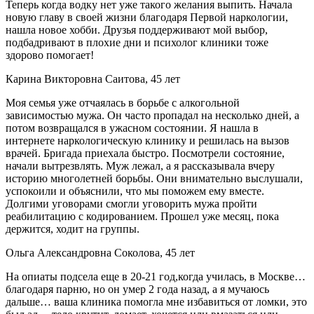
Теперь когда водку нет уже такого желания выпить. Начала
новую главу в своей жизни благодаря Первой наркологии,
нашла новое хобби. Друзья поддерживают мой выбор,
подбадривают в плохие дни и психолог клиники тоже
здорово помогает!
Карина Викторовна Саитова, 45 лет
Моя семья уже отчаялась в борьбе с алкогольной
зависимостью мужа. Он часто пропадал на несколько дней, а
потом возвращался в ужасном состоянии. Я нашла в
интернете наркологическую клинику и решилась на вызов
врачей. Бригада приехала быстро. Посмотрели состояние,
начали вытрезвлять. Муж лежал, а я рассказывала вчеру
историю многолетней борьбы. Они внимательно выслушали,
успокоили и объяснили, что мы поможем ему вместе.
Долгими уговорами смогли уговорить мужа пройти
реабилитацию с кодированием. Прошел уже месяц, пока
держится, ходит на группы.
Ольга Александровна Соколова, 45 лет
На опиаты подсела еще в 20-21 год,когда училась, в Москве…
благодаря парню, но он умер 2 года назад, а я мучаюсь
дальше… ваша клиника помогла мне избавиться от ломки, это