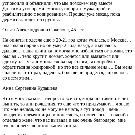
успокоили и объяснили, что мы поможем ему вместе.
Долгими уговорами смогли уговорить мужа пройти
реабилитацию с кодированием. Прошел уже месяц, пока
держится, ходит на группы.
Ольга Александровна Соколова, 45 лет
На опиаты подсела еще в 20-21 год,когда училась, в Москве…
благодаря парню, но он умер 2 года назад, а я мучаюсь
дальше… ваша клиника помогла мне избавиться от ломки, это
был ад… тело крутит, ломает, хочется или вмазаться или
сдохнуть… я запомнила слова нарколога,, я попробую
обратиться за кодировкой, но это все сильнее меня…. Вы меня
спасли на этот раз, надеюсь, больше не придется, справлюсь
со всем этим…
Анна Сергеевна Кудашева
Что я могу сказать – непросто все это, когда постоянно тянет
выпить, то дни рождения, то еще что то придумают… я знаю
что мне нельзя, но не могу не начать, а тут повод – день
рождения племянницы, и понеслось, и понеслось… спасибо
отдельно жене, что вас вызвала и вас очень благодарю, мне
очень полегчало после капельницы.