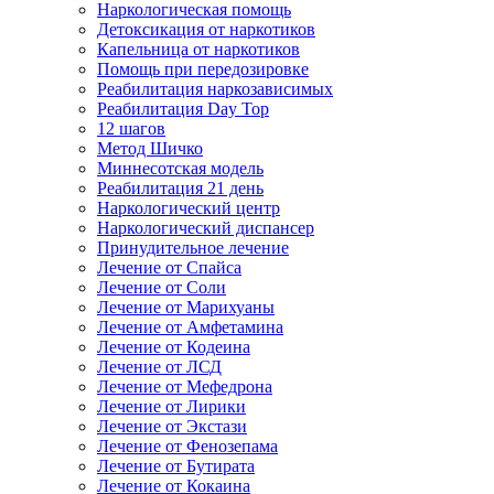
Наркологическая помощь
Детоксикация от наркотиков
Капельница от наркотиков
Помощь при передозировке
Реабилитация наркозависимых
Реабилитация Day Top
12 шагов
Метод Шичко
Миннесотская модель
Реабилитация 21 день
Наркологический центр
Наркологический диспансер
Принудительное лечение
Лечение от Спайса
Лечение от Соли
Лечение от Марихуаны
Лечение от Амфетамина
Лечение от Кодеина
Лечение от ЛСД
Лечение от Мефедрона
Лечение от Лирики
Лечение от Экстази
Лечение от Фенозепама
Лечение от Бутирата
Лечение от Кокаина