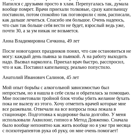
Напился с друзьями просто в хлам. Перепугалась так, думала
вообще помрет. Врачи приехали толковые, сразу капельницу
поставили, потом спокойно так поговорили с ним, расписали,
как дальше лечиться. Спасибо им большое. Очень надеюсь,
что сын так больше себя вести не будет, взрослый ведь уже,
почти 30, а за ум никак не возьмется.
Анна Владимировна Сичкина, 49 лет
После новогодних праздников понял, что сам остановиться не
могу: каждый день пьянка за пьянкой. А на работу выходить
надо. Вызвал нарколога. Приехал врач быстро, расспросил,
что и как. Поставил капельницу, реально попустило.
Анатолий Иванович Салинов, 45 лет
Мой опыт борьбы с алкогольной зависимостью был
непростым, но я нашла в себе силы и обратилась за помощью.
Мне посоветовали тройной блок чтобы убить желание бухать
пока не вылезу из этого. Хочу отметить врачей которые мне
все разжевали. Отвечали на все вопросы пока лежала в
стационаре. Подготовка к кодировке была долгойю. У меня
использовали Аквилонг, гипноз и Метод Довженко. Сначала
было вообще непонятно как жить вообще но я уже три месяца
с психотерапевтов рука об руку, он мне очень помогает!