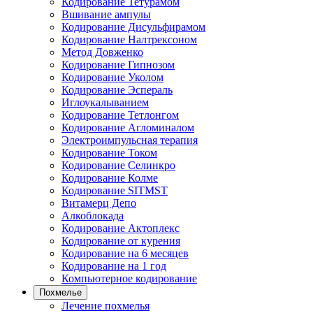
Кодирование Тетурамом
Вшивание ампулы
Кодирование Дисульфирамом
Кодирование Налтрексоном
Метод Довженко
Кодирование Гипнозом
Кодирование Уколом
Кодирование Эспераль
Иглоукалыванием
Кодирование Тетлонгом
Кодирование Агломиналом
Электроимпульсная терапия
Кодирование Током
Кодирование Селинкро
Кодирование Колме
Кодирование SITMST
Витамерц Депо
Алкоблокада
Кодирование Актоплекс
Кодирование от курения
Кодирование на 6 месяцев
Кодирование на 1 год
Компьютерное кодирование
Похмелье
Лечение похмелья