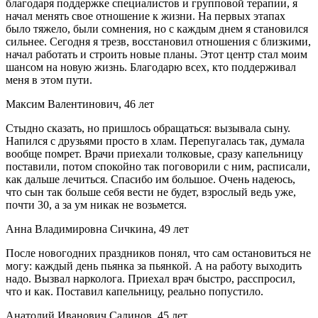
благодаря поддержке специалистов и групповой терапии, я
начал менять свое отношение к жизни. На первых этапах
было тяжело, были сомнения, но с каждым днем я становился
сильнее. Сегодня я трезв, восстановил отношения с близкими,
начал работать и строить новые планы. Этот центр стал моим
шансом на новую жизнь. Благодарю всех, кто поддерживал
меня в этом пути.
Максим Валентинович, 46 лет
Стыдно сказать, но пришлось обращаться: вызывала сыну.
Напился с друзьями просто в хлам. Перепугалась так, думала
вообще помрет. Врачи приехали толковые, сразу капельницу
поставили, потом спокойно так поговорили с ним, расписали,
как дальше лечиться. Спасибо им большое. Очень надеюсь,
что сын так больше себя вести не будет, взрослый ведь уже,
почти 30, а за ум никак не возьмется.
Анна Владимировна Сичкина, 49 лет
После новогодних праздников понял, что сам остановиться не
могу: каждый день пьянка за пьянкой. А на работу выходить
надо. Вызвал нарколога. Приехал врач быстро, расспросил,
что и как. Поставил капельницу, реально попустило.
Анатолий Иванович Салинов, 45 лет