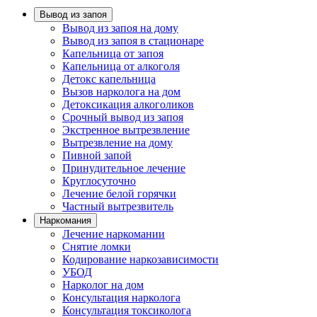
Вывод из запоя
Вывод из запоя на дому
Вывод из запоя в стационаре
Капельница от запоя
Капельница от алкоголя
Детокс капельница
Вызов нарколога на дом
Детоксикация алкоголиков
Срочный вывод из запоя
Экстренное вытрезвление
Вытрезвление на дому
Пивной запой
Принудительное лечение
Круглосуточно
Лечение белой горячки
Частный вытрезвитель
Наркомания
Лечение наркомании
Снятие ломки
Кодирование наркозависимости
УБОД
Нарколог на дом
Консультация нарколога
Консультация токсиколога