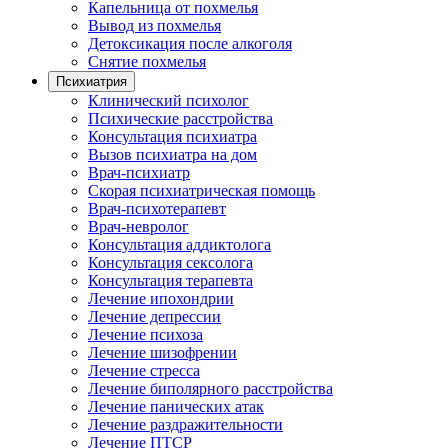
Капельница от похмелья
Вывод из похмелья
Детоксикация после алкоголя
Снятие похмелья
Психиатрия
Клинический психолог
Психические расстройства
Консультация психиатра
Вызов психиатра на дом
Врач-психиатр
Скорая психиатрическая помощь
Врач-психотерапевт
Врач-невролог
Консультация аддиктолога
Консультация сексолога
Консультация терапевта
Лечение ипохондрии
Лечение депрессии
Лечение психоза
Лечение шизофрении
Лечение стресса
Лечение биполярного расстройства
Лечение панических атак
Лечение раздражительности
Лечение ПТСР