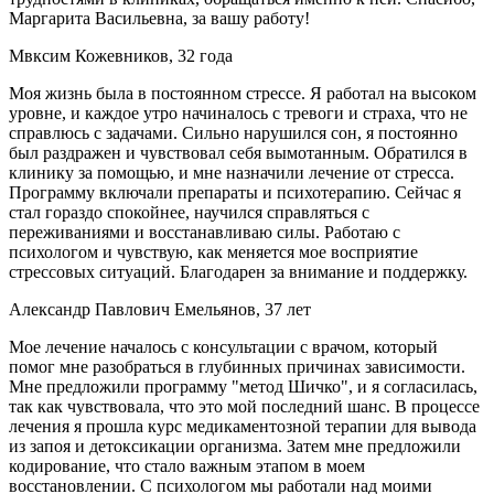
Маргарита Васильевна, за вашу работу!
Мвксим Кожевников, 32 года
Моя жизнь была в постоянном стрессе. Я работал на высоком
уровне, и каждое утро начиналось с тревоги и страха, что не
справлюсь с задачами. Сильно нарушился сон, я постоянно
был раздражен и чувствовал себя вымотанным. Обратился в
клинику за помощью, и мне назначили лечение от стресса.
Программу включали препараты и психотерапию. Сейчас я
стал гораздо спокойнее, научился справляться с
переживаниями и восстанавливаю силы. Работаю с
психологом и чувствую, как меняется мое восприятие
стрессовых ситуаций. Благодарен за внимание и поддержку.
Александр Павлович Емельянов, 37 лет
Мое лечение началось с консультации с врачом, который
помог мне разобраться в глубинных причинах зависимости.
Мне предложили программу "метод Шичко", и я согласилась,
так как чувствовала, что это мой последний шанс. В процессе
лечения я прошла курс медикаментозной терапии для вывода
из запоя и детоксикации организма. Затем мне предложили
кодирование, что стало важным этапом в моем
восстановлении. С психологом мы работали над моими