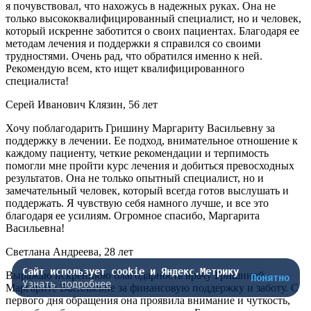
я почувствовал, что нахожусь в надежных руках. Она не
только высококвалифицированный специалист, но и человек,
который искренне заботится о своих пациентах. Благодаря ее
методам лечения и поддержки я справился со своими
трудностями. Очень рад, что обратился именно к ней.
Рекомендую всем, кто ищет квалифицированного
специалиста!
Серей Иванович Клязин, 56 лет
Хочу поблагодарить Гришину Маргариту Васильевну за
поддержку в лечении. Ее подход, внимательное отношение к
каждому пациенту, четкие рекомендации и терпимость
помогли мне пройти курс лечения и добиться превосходных
результатов. Она не только опытный специалист, но и
замечательный человек, который всегда готов выслушать и
поддержать. Я чувствую себя намного лучше, и все это
благодаря ее усилиям. Огромное спасибо, Маргарита
Васильевна!
Светлана Андреева, 28 лет
Сайт использует cookie и Яндекс.Метрику
Выражаю искреннюю благодарность врачу Гришиной
Понятно
Узнать подробнее
Маргарите Васильевне за финансовую поддержку и заботу. С
первого дня обращения она проявила внимание и чуткость,