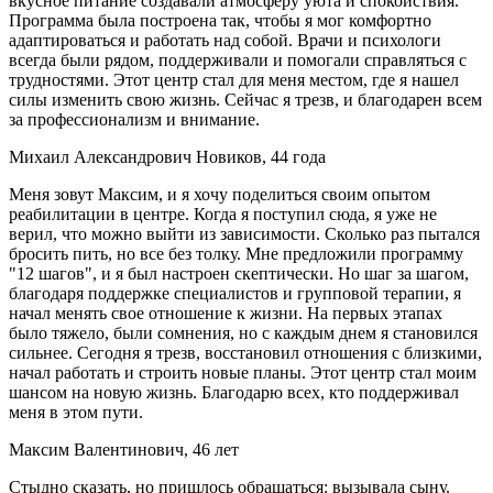
вкусное питание создавали атмосферу уюта и спокойствия.
Программа была построена так, чтобы я мог комфортно
адаптироваться и работать над собой. Врачи и психологи
всегда были рядом, поддерживали и помогали справляться с
трудностями. Этот центр стал для меня местом, где я нашел
силы изменить свою жизнь. Сейчас я трезв, и благодарен всем
за профессионализм и внимание.
Михаил Александрович Новиков, 44 года
Меня зовут Максим, и я хочу поделиться своим опытом
реабилитации в центре. Когда я поступил сюда, я уже не
верил, что можно выйти из зависимости. Сколько раз пытался
бросить пить, но все без толку. Мне предложили программу
"12 шагов", и я был настроен скептически. Но шаг за шагом,
благодаря поддержке специалистов и групповой терапии, я
начал менять свое отношение к жизни. На первых этапах
было тяжело, были сомнения, но с каждым днем я становился
сильнее. Сегодня я трезв, восстановил отношения с близкими,
начал работать и строить новые планы. Этот центр стал моим
шансом на новую жизнь. Благодарю всех, кто поддерживал
меня в этом пути.
Максим Валентинович, 46 лет
Стыдно сказать, но пришлось обращаться: вызывала сыну.