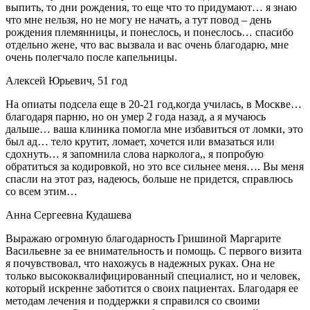
выпить, то дни рождения, то еще что то придумают… я знаю
что мне нельзя, но не могу не начать, а тут повод – день
рождения племянницы, и понеслось, и понеслось… спасибо
отдельно жене, что вас вызвала и вас очень благодарю, мне
очень полегчало после капельницы.
Алексей Юрьевич, 51 год
На опиаты подсела еще в 20-21 год,когда училась, в Москве…
благодаря парню, но он умер 2 года назад, а я мучаюсь
дальше… ваша клиника помогла мне избавиться от ломки, это
был ад… тело крутит, ломает, хочется или вмазаться или
сдохнуть… я запомнила слова нарколога,, я попробую
обратиться за кодировкой, но это все сильнее меня…. Вы меня
спасли на этот раз, надеюсь, больше не придется, справлюсь
со всем этим…
Анна Сергеевна Кудашева
Выражаю огромную благодарность Гришиной Маргарите
Васильевне за ее внимательность и помощь. С первого визита
я почувствовал, что нахожусь в надежных руках. Она не
только высококвалифицированный специалист, но и человек,
который искренне заботится о своих пациентах. Благодаря ее
методам лечения и поддержки я справился со своими