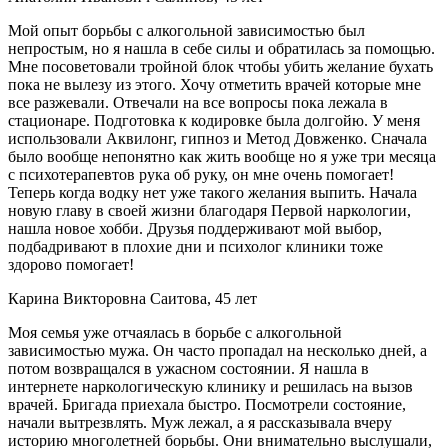
Мой опыт борьбы с алкогольной зависимостью был
непростым, но я нашла в себе силы и обратилась за помощью.
Мне посоветовали тройной блок чтобы убить желание бухать
пока не вылезу из этого. Хочу отметить врачей которые мне
все разжевали. Отвечали на все вопросы пока лежала в
стационаре. Подготовка к кодировке была долгойю. У меня
использовали Аквилонг, гипноз и Метод Довженко. Сначала
было вообще непонятно как жить вообще но я уже три месяца
с психотерапевтов рука об руку, он мне очень помогает!
Теперь когда водку нет уже такого желания выпить. Начала
новую главу в своей жизни благодаря Первой наркологии,
нашла новое хобби. Друзья поддерживают мой выбор,
подбадривают в плохие дни и психолог клиники тоже
здорово помогает!
Карина Викторовна Саитова, 45 лет
Моя семья уже отчаялась в борьбе с алкогольной
зависимостью мужа. Он часто пропадал на несколько дней, а
потом возвращался в ужасном состоянии. Я нашла в
интернете наркологическую клинику и решилась на вызов
врачей. Бригада приехала быстро. Посмотрели состояние,
начали вытрезвлять. Муж лежал, а я рассказывала вчеру
историю многолетней борьбы. Они внимательно выслушали,