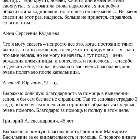
был ад… тело крутит, ломает, хочется или вмазаться или
сдохнуть… я запомнила слова нарколога,, я попробую
обратиться за кодировкой, но это все сильнее меня…. Вы меня
спасли на этот раз, надеюсь, больше не придется, справлюсь
со всем этим…
Анна Сергеевна Кудашева
Что я могу сказать – непросто все это, когда постоянно тянет
выпить, то дни рождения, то еще что то придумают… я знаю
что мне нельзя, но не могу не начать, а тут повод – день
рождения племянницы, и понеслось, и понеслось… спасибо
отдельно жене, что вас вызвала и вас очень благодарю, мне
очень полегчало после капельницы.
Алексей Юрьевич, 51 год
Выражаю большую благодарность за помощь в выведении
запоя, я бы сам без вас не справился. Так то запоями страдаю 3
года, но к услугам капельника пришлось обращаться впервые,
очень помогло. Благодарю за помощь и пользу в этом деле.
Григорий Александрович, 45 лет
Выражаю огромную благодарность Гришиной Маргарите
Васильевне за ее внимательность и помощь. С первого визита