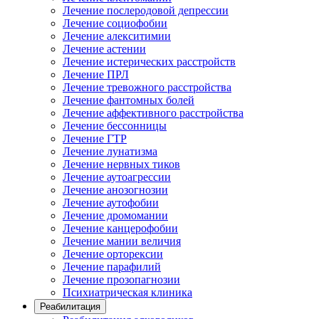
Лечение послеродовой депрессии
Лечение социофобии
Лечение алекситимии
Лечение астении
Лечение истерических расстройств
Лечение ПРЛ
Лечение тревожного расстройства
Лечение фантомных болей
Лечение аффективного расстройства
Лечение бессонницы
Лечение ГТР
Лечение лунатизма
Лечение нервных тиков
Лечение аутоагрессии
Лечение анозогнозии
Лечение аутофобии
Лечение дромомании
Лечение канцерофобии
Лечение мании величия
Лечение орторексии
Лечение парафилий
Лечение прозопагнозии
Психиатрическая клиника
Реабилитация