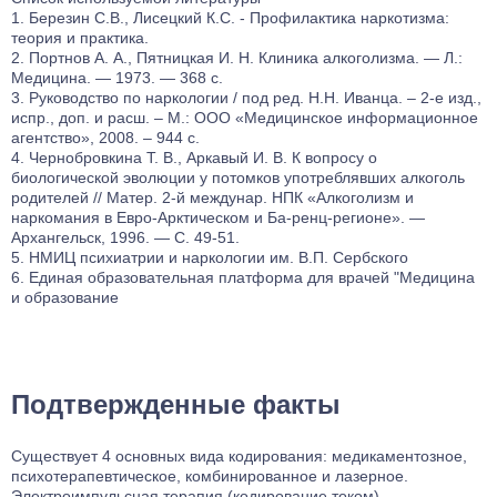
Березин С.В., Лисецкий К.С. - Профилактика наркотизма:
теория и практика.
Портнов А. А., Пятницкая И. Н. Клиника алкоголизма. — Л.:
Медицина. — 1973. — 368 с.
Руководство по наркологии / под ред. Н.Н. Иванца. – 2-е изд.,
испр., доп. и расш. – М.: ООО «Медицинское информационное
агентство», 2008. – 944 с.
Чернобровкина Т. В., Аркавый И. В. К вопросу о
биологической эволюции у потомков употреблявших алкоголь
родителей // Матер. 2-й междунар. НПК «Алкоголизм и
наркомания в Евро-Арктическом и Ба-ренц-регионе». —
Архангельск, 1996. — С. 49-51.
НМИЦ психиатрии и наркологии им. В.П. Сербского
Единая образовательная платформа для врачей "Медицина
и образование
Подтвержденные факты
Существует 4 основных вида кодирования: медикаментозное,
психотерапевтическое, комбинированное и лазерное.
Электроимпульсная терапия (кодирование током) —