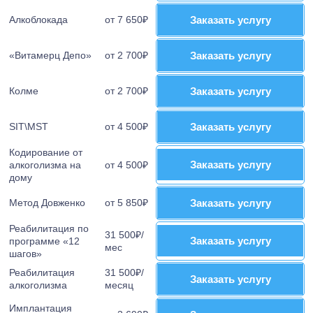
Алкоблокада
от 7 650₽
Заказать услугу
Заказать услугу
«Витамерц Депо»
от 2 700₽
Заказать услугу
Заказать услугу
Колме
от 2 700₽
Заказать услугу
Заказать услугу
SIT\MST
от 4 500₽
Заказать услугу
Заказать услугу
Кодирование от
Заказать услугу
Заказать услугу
алкоголизма на
от 4 500₽
дому
Метод Довженко
от 5 850₽
Заказать услугу
Заказать услугу
Реабилитация по
31 500₽/
Заказать услугу
Заказать услугу
программе «12
мес
шагов»
Реабилитация
31 500₽/
Заказать услугу
Заказать услугу
алкоголизма
месяц
Имплантация