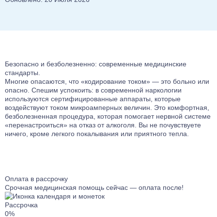
Лечение от ЛСД
Лечение биполярного расстройства
Кодирование Агломиналом
Лечение от Мефедрона
Лечение панических атак
Электроимпульсная терапия
Лечение от Лирики
Лечение раздражительности
Кодирование Током
Лечение от Экстази
Лечение ПТСР
Кодирование Селинкро
Лечение от Фенозепама
Лечение гиперактивности
Кодирование Колме
Безопасно и безболезненно: современные медицинские
К
Лечение от Бутирата
Лечение деменции
стандарты.
М
Кодирование SITMST
Лечение от Кокаина
Лечение дистимии
Многие опасаются, что «кодирование током» — это больно или
н
Витамерц Депо
опасно. Спешим успокоить: в современной наркологии
с
Лечение от Героина
Лечение энуреза
используются сертифицированные аппараты, которые
в
Алкоблокада
Консультация нарколога
Лечение мигрени
воздействуют током микроамперных величин. Это комфортная,
а
Кодирование Актоплекс
безболезненная процедура, которая помогает нервной системе
п
Лечение от Дезоморфина
Лечение неврастении
Кодирование от курения
«перенастроиться» на отказ от алкоголя. Вы не почувствуете
п
Лечение от Кетамина
Лечение гипомании
ничего, кроме легкого покалывания или приятного тепла.
Кодирование на 6 месяцев
Лечение от Опиума
Лечение психопатии
Кодирование на 1 год
Лечение от Фенобарбитала
Лечение мании преследования
Компьютерное кодирование
Лечение от Эфедрина
Лечение энкопреза
Оплата в рассрочку
Лечение от Трамадола
Лечение СДВГ
Срочная медицинская помощь сейчас — оплата после!
Лечение от Метадона
Лечение социопатии
Рассрочка
Лечение наркомании гипнозом
Лечениедетских неврозов
0%