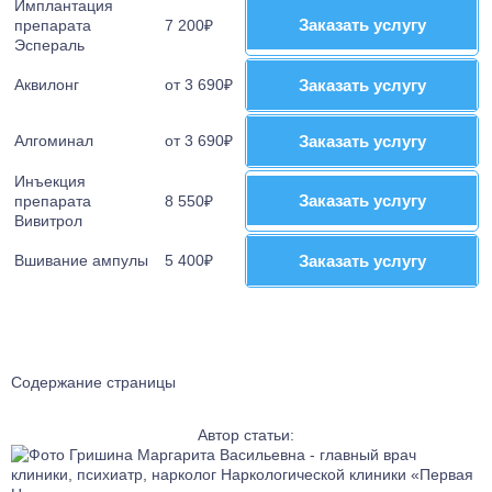
Имплантация
Заказать услугу
Заказать услугу
препарата
7 200₽
Эспераль
Аквилонг
от 3 690₽
Заказать услугу
Заказать услугу
Алгоминал
от 3 690₽
Заказать услугу
Заказать услугу
Инъекция
Заказать услугу
Заказать услугу
препарата
8 550₽
Вивитрол
Вшивание ампулы
5 400₽
Заказать услугу
Заказать услугу
Содержание страницы
Автор статьи: