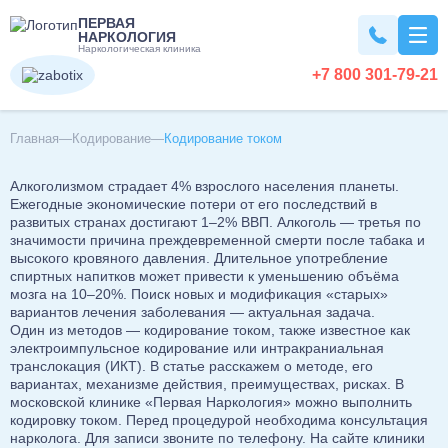
ПЕРВАЯ
НАРКОЛОГИЯ
Наркологическая клиника
+7 800 301-79-21
Вывод из запоя
Главная
Кодирование
Кодирование током
Алкоголизмом страдает 4% взрослого населения планеты.
Вывод из запоя на дому
Наркомания
Ежегодные экономические потери от его последствий в
развитых странах достигают 1–2% ВВП. Алкоголь — третья по
Вывод из запоя в стационаре
значимости причина преждевременной смерти после табака и
Капельница от запоя
Лечение наркомании
Алкоголизм
высокого кровяного давления. Длительное употребление
Капельница от алкоголя
спиртных напитков может привести к уменьшению объёма
Снятие ломки
мозга на 10–20%. Поиск новых и модификация «старых»
Детокс капельница
Кодирование наркозависимости
вариантов лечения заболевания — актуальная задача.
Лечение алкоголизма
Кодирование
Вызов нарколога на дом
Один из методов — кодирование током, также известное как
УБОД
Лечение алкоголизма в домашних условиях
электроимпульсное кодирование или интракраниальная
Детоксикация алкоголиков
Нарколог на дом
транслокация (ИКТ). В статье расскажем о методе, его
Лечение алкоголизма в стационаре
Кодирование от алкоголизма
Похмелье
Срочный вывод из запоя
вариантах, механизме действия, преимуществах, рисках. В
Консультация нарколога
Лечение алкоголизма круглосуточно
Кодирование на дому
московской клинике «Первая Наркология» можно выполнить
Экстренное вытрезвление
Консультация токсиколога
Лечение пивного алкоголизма
кодировку током. Перед процедурой необходима консультация
Двойной блок
Вытрезвление на дому
Лечение похмелья
Психиатрия
Наркологическая помощь
нарколога. Для записи звоните по телефону. На сайте клиники
Нарколог на дом