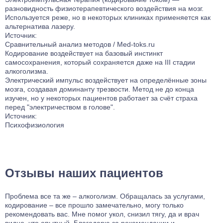
разновидность физиотерапевтического воздействия на мозг.
Используется реже, но в некоторых клиниках применяется как
альтернатива лазеру.
Источник:
Сравнительный анализ методов / Med-toks.ru
Кодирование воздействует на базовый инстинкт
самосохранения, который сохраняется даже на III стадии
алкоголизма.
Электрический импульс воздействует на определённые зоны
мозга, создавая доминанту трезвости. Метод не до конца
изучен, но у некоторых пациентов работает за счёт страха
перед "электричеством в голове".
Источник:
Психофизиология
Отзывы наших пациентов
Проблема все та же – алкоголизм. Обращалась за услугами,
М
кодирование – все прошло замечательно, могу только
н
рекомендовать вас. Мне помог укол, снизил тягу, да и врач
п
видно, что опытный. Благодарю за рекомендации и
в