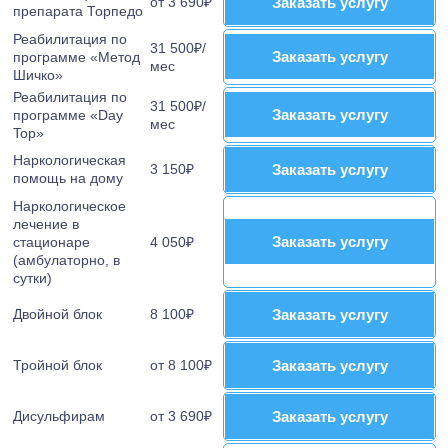
от 3 690₽
Заказать услугу
Заказать услугу
препарата Торпедо
Реабилитация по
31 500₽/
Заказать услугу
Заказать услугу
программе «Метод
мес
Шичко»
Реабилитация по
31 500₽/
Заказать услугу
Заказать услугу
программе «Day
мес
Top»
Наркологическая
3 150₽
Заказать услугу
Заказать услугу
помощь на дому
Наркологическое
лечение в
Заказать услугу
Заказать услугу
стационаре
4 050₽
(амбулаторно, в
сутки)
Двойной блок
8 100₽
Заказать услугу
Заказать услугу
Тройной блок
от 8 100₽
Заказать услугу
Заказать услугу
Дисульфирам
от 3 690₽
Заказать услугу
Заказать услугу