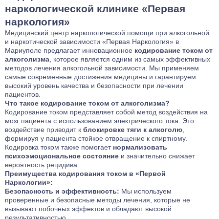
проводится добровольно и легально, но не означает
возможность управления транспортным средством (после
кодирования вы можете обсудить с администратором
наркологической клинике «Первая
постановки на какой-либо учёт.
получения обычной справки от терапевта в установленном
возможность разбивки платежа на 2-3 части по удобному для
наркология»
порядке).
вас графику.
Медицинский центр наркологической помощи при алкогольной
и наркотической зависимости «Первая Наркология» в
Мариуполе предлагает инновационное
кодирование током от
алкоголизма
, которое является одним из самых эффективных
методов лечения алкогольной зависимости. Мы применяем
самые современные достижения медицины и гарантируем
высокий уровень качества и безопасности при лечении
пациентов.
Что такое кодирование током от алкоголизма?
Кодирование током представляет собой метод воздействия на
мозг пациента с использованием электрического тока. Это
воздействие приводит к
блокировке тяги к алкоголю
,
формируя у пациента стойкое отвращение к спиртному.
Кодировка током также помогает
нормализовать
психоэмоциональное состояние
и значительно снижает
вероятность рецидива.
Преимущества кодирования током в «Первой
Наркологии»:
Безопасность и эффективность:
Мы используем
проверенные и безопасные методы лечения, которые не
вызывают побочных эффектов и обладают высокой
результативностью.