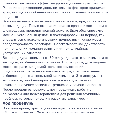
помогают закрепить эффект на уровне условных рефлексов.
Решение о применении дополнительных факторов принимает
врач, исходя из особенностей состояния, степени зависимости
пациента.
Заключительный этап — завершение сеанса, предоставление
рекомендаций. После окончания сеанса врач снимает шлем с
электродами, проводит краткий осмотр. Врач объясняет, что
можно и чего нельзя делать в посткодировочный период, как
справляться с психологическими трудностями, какие меры
предосторожности соблюдать. Рассказывает, как действовать
при появлении желания выпить или при случайном
употреблении алкоголя.
Вся процедура занимает от 30 минут до часа, в зависимости от
методики, особенностей пациента. После процедуры пациент
может отправиться домой, если нет осложнений.
Кодирование током — не магическое средство, мгновенно
избавляющее от алкогольной зависимости. Это инструмент,
который создаёт благоприятные условия для отказа от
алкоголя, но успех зависит от решимости самого пациента.
После процедуры рекомендуют продолжать работу с
психологом или психотерапевтом для решения глубинных
проблем, которые привели к развитию зависимости.
Ход процедуры
Во время процедуры пациент находится в сознании и может
общаться с врачом. По отзывам кодирование током не