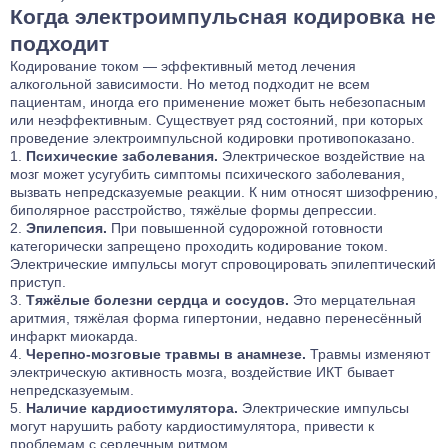
Когда электроимпульсная кодировка не
подходит
Кодирование током — эффективный метод
лечения
алкогольной зависимости
. Но метод подходит не всем
пациентам, иногда его применение может быть небезопасным
или неэффективным. Существует ряд состояний, при которых
проведение электроимпульсной кодировки противопоказано.
Психические заболевания.
Электрическое воздействие на
мозг может усугубить симптомы психического заболевания,
вызвать непредсказуемые реакции. К ним относят шизофрению,
биполярное расстройство, тяжёлые формы депрессии.
Эпилепсия.
При повышенной судорожной готовности
категорически запрещено проходить кодирование током.
Электрические импульсы могут спровоцировать эпилептический
приступ.
Тяжёлые болезни сердца и сосудов.
Это мерцательная
аритмия, тяжёлая форма гипертонии, недавно перенесённый
инфаркт миокарда.
Черепно-мозговые травмы в анамнезе.
Травмы изменяют
электрическую активность мозга, воздействие ИКТ бывает
непредсказуемым.
Наличие кардиостимулятора.
Электрические импульсы
могут нарушить работу кардиостимулятора, привести к
проблемам с сердечным ритмом.