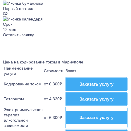
Лечение от Габапентина
Лечение булимии
Первый платеж
Наркологический стационар
Лечение клаустрофобии
0₽
Ресоциализация наркозависимых
Лечение сонливости
Телефон доверия
Срок
Лечение аутизма
12
мес.
Лечение анорексии
Оставить заявку
Лечение игромании
Лечение паранойи
Лечение ОКР
Цена на кодирование током в Мариуполе
Лечение созависимости
Наименование
Лечение апатии
Стоимость
Заказ
услуги
Лечение зависимости от ставок на спорт
Кодирование током
от 6 300₽
Заказать услугу
Заказать услугу
Лечение клептомании
Лечение послеродовой депрессии
Тетлонгом
от 4 320₽
Заказать услугу
Заказать услугу
Лечение социофобии
Лечение алекситимии
Электроимпульсная
терапия
Лечение астении
Заказать услугу
Заказать услугу
от 6 300₽
алкогольной
Лечение истерических расстройств
зависимости
Лечение ПРЛ