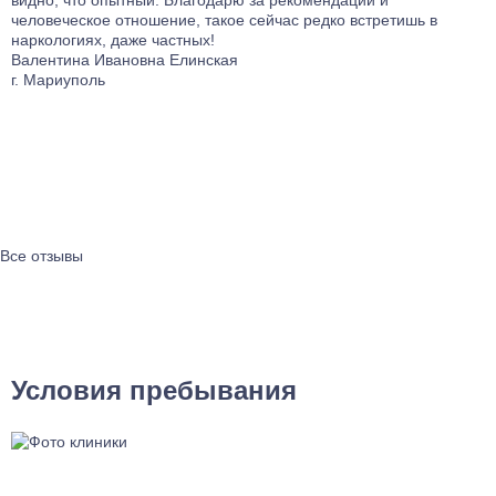
человеческое отношение, такое сейчас редко встретишь в
р
наркологиях, даже частных!
с
Валентина Ивановна Елинская
и
г. Мариуполь
б
п
к
в
х
п
К
г
Все отзывы
Условия пребывания