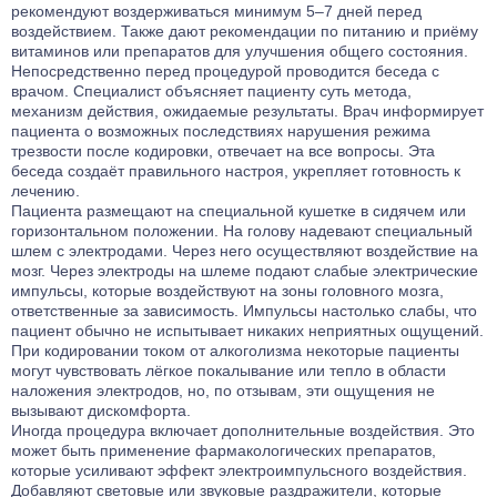
рекомендуют воздерживаться минимум 5–7 дней перед
воздействием. Также дают рекомендации по питанию и приёму
витаминов или препаратов для улучшения общего состояния.
Непосредственно перед процедурой проводится беседа с
врачом. Специалист объясняет пациенту суть метода,
механизм действия, ожидаемые результаты. Врач информирует
пациента о возможных последствиях нарушения режима
трезвости после кодировки, отвечает на все вопросы. Эта
беседа создаёт правильного настроя, укрепляет готовность к
лечению.
Пациента размещают на специальной кушетке в сидячем или
горизонтальном положении. На голову надевают специальный
шлем с электродами. Через него осуществляют воздействие на
мозг. Через электроды на шлеме подают слабые электрические
импульсы, которые воздействуют на зоны головного мозга,
ответственные за зависимость. Импульсы настолько слабы, что
пациент обычно не испытывает никаких неприятных ощущений.
При кодировании током от алкоголизма некоторые пациенты
могут чувствовать лёгкое покалывание или тепло в области
наложения электродов, но, по отзывам, эти ощущения не
вызывают дискомфорта.
Иногда процедура включает дополнительные воздействия. Это
может быть применение фармакологических препаратов,
которые усиливают эффект электроимпульсного воздействия.
Добавляют световые или звуковые раздражители, которые