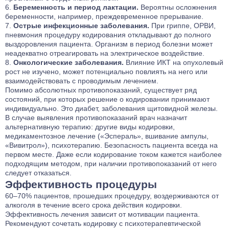
Беременность и период лактации.
Вероятны осложнения
беременности, например, преждевременное прерывание.
Острые инфекционные заболевания.
При гриппе, ОРВИ,
пневмония процедуру кодирования откладывают до полного
выздоровления пациента. Организм в период болезни может
неадекватно отреагировать на электрическое воздействие.
Онкологические заболевания.
Влияние ИКТ на опухолевый
рост не изучено, может потенциально повлиять на него или
взаимодействовать с проводимым лечением.
Помимо абсолютных противопоказаний, существует ряд
состояний, при которых решение о кодировании принимают
индивидуально. Это диабет, заболевания щитовидной железы.
В случае выявления противопоказаний врач назначит
альтернативную терапию:
другие виды кодировки
,
медикаментозное лечение (
«Эспераль»
,
вшивание ампулы
,
«Вивитрол»
), психотерапию. Безопасность пациента всегда на
первом месте. Даже если кодирование током кажется наиболее
подходящим методом, при наличии противопоказаний от него
следует отказаться.
Эффективность процедуры
60–70% пациентов, прошедших процедуру, воздерживаются от
алкоголя в течение всего срока действия кодировки.
Эффективность лечения зависит от мотивации пациента.
Рекомендуют сочетать кодировку с психотерапевтической