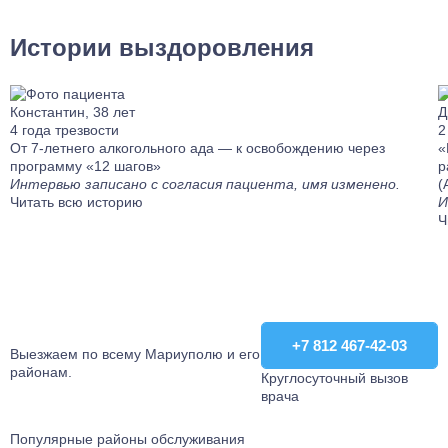
Истории выздоровления
Константин, 38 лет
Д
4 года трезвости
2
От 7-летнего алкогольного ада — к освобождению через
«
программу «12 шагов»
р
Интервью записано с согласия пациента, имя изменено.
(
Читать всю историю
И
Ч
+7 812 467-42-03
+7 812 467-42-03
Выезжаем по всему Мариуполю и его
районам.
Круглосуточный вызов
врача
Популярные районы обслуживания