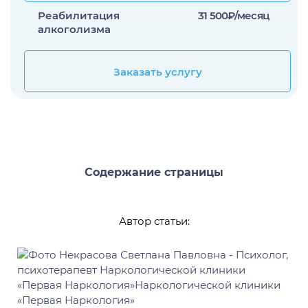
Лечение прозопагнозии
Реабилитация
31 500₽/месяц
алкоголизма
Психиатрическая клиника
Заказать услугу
Заказать услугу
Содержание страницы
Автор статьи: