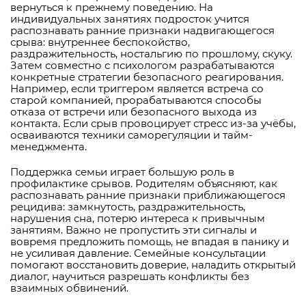
вернуться к прежнему поведению. На
индивидуальных занятиях подросток учится
распознавать ранние признаки надвигающегося
срыва: внутреннее беспокойство,
раздражительность, ностальгию по прошлому, скуку.
Затем совместно с психологом разрабатываются
конкретные стратегии безопасного реагирования.
Например, если триггером является встреча со
старой компанией, прорабатываются способы
отказа от встречи или безопасного выхода из
контакта. Если срыв провоцирует стресс из-за учёбы,
осваиваются техники саморегуляции и тайм-
менеджмента.
Поддержка семьи играет большую роль в
профилактике срывов. Родителям объясняют, как
распознавать ранние признаки приближающегося
рецидива: замкнутость, раздражительность,
нарушения сна, потерю интереса к привычным
занятиям. Важно не пропустить эти сигналы и
вовремя предложить помощь, не впадая в панику и
не усиливая давление. Семейные консультации
помогают восстановить доверие, наладить открытый
диалог, научиться разрешать конфликты без
взаимных обвинений.