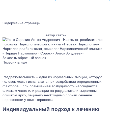
Лечение тревожного расстройства
Лечение фантомных болей
Лечение аффективного расстройства
Содержание страницы
Лечение бессонницы
Лечение ГТР
Автор статьи:
Лечение лунатизма
Лечение нервных тиков
Нарколог, реабилитолог, психолог Наркологической клиники
Лечение аутоагрессии
«Первая Наркология»
Сорокин Антон Андреевич
Заказать обратный звонок
Лечение анозогнозии
Позвонить нам
Лечение аутофобии
Лечение дромомании
Раздражительность – одна из нормальных эмоций, которую
Лечение канцерофобии
человек может испытывать при воздействии определенных
Лечение мании величия
факторов. Если повышенная возбудимость наблюдается
слишком часто или реакции на раздражители выражены
Лечение орторексии
слишком ярко, пациенту необходимо пройти лечение
Лечение парафилий
нервозности у психотерапевта.
Лечение прозопагнозии
Индивидуальный подход к лечению
Психиатрическая клиника