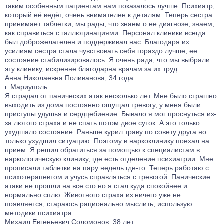
таким особенным пациентам нам показалось лучше. Психиатр,
который её ведёт, очень внимателен к деталям. Теперь сестра
принимает таблетки, мы рады, что знаем о ее диагнозе, знаем,
как справиться с галлюцинациями. Персонал клиники всегда
был доброжелателен и поддерживал нас. Благодаря их
усилиям сестра стала чувствовать себя гораздо лучше, ее
состояние стабилизировалось. Я очень рада, что мы выбрали
эту клинику, искренне благодарна врачам за их труд.
Анна Николаевна Поливанова, 34 года
г. Мариуполь
Я страдал от панических атак несколько лет. Мне было страшно
выходить из дома постоянно ощущал тревогу, у меня были
приступы удушья и сердцебиение. Бывало я мог проснуться из-
за лютого страха и не спать потом двое суток. А это только
ухудшало состояние. Раньше курил траву по совету друга но
только ухудшил ситуацию. Поэтому в наркоклинику поехал на
прием. Я решил обратиться за помощью к специалистам в
наркологическую клинику, где есть отделение психиатрии. Мне
прописали таблетки на пару недель где-то. Теперь работаю с
психотерапевтом и учусь справляться с тревогой. Панические
атаки не прошли на все сто но я стал куда спокойнее и
нормально сплю. Животного страха из ничего уже не
появляется, стараюсь рационально мыслить, использую
методики психиатра.
Михаил Евгеньевич Соломонов, 38 лет