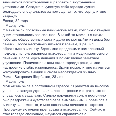
заниматься психотерапией и работать с внутренними
установками. Сегодня я чувствую себя гораздо лучше.
Благодарю специалистов за помощь, за то, что вернули мне
надежду.
Елена, 32 года
г. Мариуполь
У меня были постоянные панические атаки, которые с каждым
днем становились все сильнее. В какой-то момент я начал
избегать общественных мест и даже не мог выйти из дома без
паники. После нескольких визитов к врачам, я решил
обратиться в клинику. Здесь мне предложили комплексный
подход с использованием психотерапии и медикаментозного
лечения. После курса лечения я почувствовал заметное
улучшение. Панические атаки стали гораздо реже, а мое
настроение стабилизировалось. Врачи помогли мне научиться
контролировать эмоции и снова наслаждаться жизнью.
Роман Виктрович Щербаков, 28 лет
г. Мариуполь
Моя жизнь была в постоянном стрессе. Я работал на высоком
уровне, и каждое утро начиналось с тревоги и страха, что не
справлюсь с задачами. Сильно нарушился сон, я постоянно
был раздражен и чувствовал себя вымотанным. Обратился в
клинику за помощью, и мне назначили лечение от стресса.
Программу включали препараты и психотерапию. Сейчас я
стал гораздо спокойнее, научился справляться с