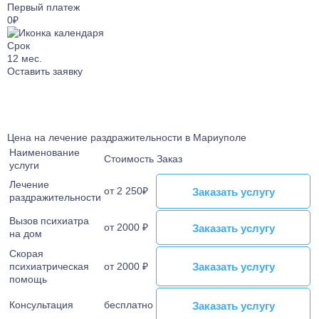
Лечение от Габапентина
Лечение булимии
Первый платеж
0₽
Наркологический стационар
Лечение клаустрофобии
Ресоциализация наркозависимых
Лечение сонливости
Срок
Телефон доверия
12
мес.
Лечение аутизма
Оставить заявку
Лечение анорексии
Лечение игромании
Лечение паранойи
Лечение ОКР
Цена на лечение раздражительности в Мариуполе
Лечение созависимости
Наименование
Стоимость
Заказ
услуги
Лечение апатии
Лечение
Лечение зависимости от ставок на спорт
от 2 250₽
Заказать услугу
Заказать услугу
раздражительности
Лечение клептомании
Вызов психиатра
Лечение послеродовой депрессии
от 2000 ₽
Заказать услугу
Заказать услугу
на дом
Лечение социофобии
Скорая
Лечение алекситимии
Заказать услугу
Заказать услугу
психиатрическая
от 2000 ₽
помощь
Лечение астении
Лечение истерических расстройств
Консультация
бесплатно
Заказать услугу
Заказать услугу
Лечение ПРЛ