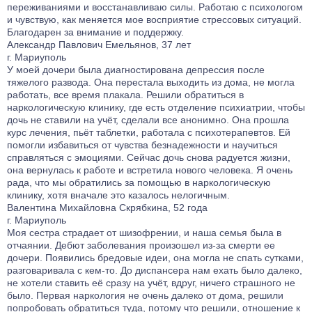
переживаниями и восстанавливаю силы. Работаю с психологом
и чувствую, как меняется мое восприятие стрессовых ситуаций.
Благодарен за внимание и поддержку.
Александр Павлович Емельянов, 37 лет
г. Мариуполь
У моей дочери была диагностирована депрессия после
тяжелого развода. Она перестала выходить из дома, не могла
работать, все время плакала. Решили обратиться в
наркологическую клинику, где есть отделение психиатрии, чтобы
дочь не ставили на учёт, сделали все анонимно. Она прошла
курс лечения, пьёт таблетки, работала с психотерапевтов. Ей
помогли избавиться от чувства безнадежности и научиться
справляться с эмоциями. Сейчас дочь снова радуется жизни,
она вернулась к работе и встретила нового человека. Я очень
рада, что мы обратились за помощью в наркологическую
клинику, хотя вначале это казалось нелогичным.
Валентина Михайловна Скрябкина, 52 года
г. Мариуполь
Моя сестра страдает от шизофрении, и наша семья была в
отчаянии. Дебют заболевания произошел из-за смерти ее
дочери. Появились бредовые идеи, она могла не спать сутками,
разговаривала с кем-то. До диспансера нам ехать было далеко,
не хотели ставить её сразу на учёт, вдруг, ничего страшного не
было. Первая наркология не очень далеко от дома, решили
попробовать обратиться туда, потому что решили, отношение к