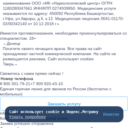
наименование ООО «МК «Наркологический центр» ОГРН
1180280047661 ИНН/КПП 0274939850. Медицинские услуги
оказываются по адресу: 450092 Республика Башкортостан,
г.Уфа, ул.Авроры, д.5, к.12. Медицинская лицензия Л041-01170-
02/00342140 от 10.12.2018 г.»
Имеются противопоказания, необходимо проконсультироваться со
специалистом.
18+
←Донецк
Посетите своего лечащего врача.
Все права на сайт
принадлежат частной коммерческой компании. На сайте не
размещается реклама. Сайт использует cookies
Тверь→
Свяжитесь с нами прямо сейчас !
8 800 301-79-21
+7 909 920-43-10
Единая горячая линия для звонков по России (бесплатно с
мобильных)
Заказать услугу
Заказать услугу
Сайт использует cookie и Яндекс.Метрику
info@1narcology.ru
Понятно
Узнать подробнее
Консультации по электронной почте
Заявка успешно отправлена