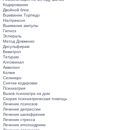
Кодирование
Двойной блок
Вшивание Торпедо
Налтрексон
Вшивание ампулы
Гипноз
Эспераль
Метод Довженко
Дисульфирам
Вивитрол
Тетурам
Алгоминал
Аквилонг
Колме
Селинкро
Снятие кодировки
Психиатрия
Вызов психиатра на дом
Скорая психиатрическая помощь
Лечение психозов
Лечение депрессии
Лечение шизофрении
Лечение стресса
Лечение ипохондриии