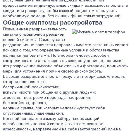
доступные цены на лечение раздражительности. Мы
предоставляем индивидуальные скидки и возможность оплаты в
кредит или рассрочку, чтобы каждый пациент мог получить
необходимую помощь без лишних финансовых затруднений.
Общие симптомы расстройства
Повышенная раздражительность
связана с избыточной реакцией
нервной системы. Само чувство
раздражения не является неправильным: это всего лишь сигнал
психики о том, что определенные условия и обстоятельства
являются неприятными. Но в норме человек способен
контролировать и анализировать свои ощущения, а, понимая,
что раздражение вызвано объективными факторами, принимать
меры для устранения причин своего дискомфорта.
Высокая раздражительность – результат потери самоконтроля,
которая проявляется:
беспричинной плаксивостью;
вспыльчивости при общении с другими людьми;
агрессия, гнев, резкие перепады настроения;
беспокойство, тревога;
нервные срывы, при которых человек чувствует себя
опустошенным, лишенным сил.
Больной попадает в замкнутый круг своих эмоций:
ослабленность нервной системы вызывает вспышки
агрессивности, направленной на себя (аутоагрессия) или на