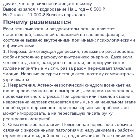
других, что еще сильнее истощает психику.
Вывод из запоя
+ кодирование
На 1 год – 8 500 ₽
На 2 года – 11 000 ₽
Вызвать нарколога
Почему развивается
Если вспыльчивость и раздражительность не является
естественной, связанной с реакцией на внешние факторы,
состояние вызвано внутренними причинами:
психологическими
и физическими.
Неврозы. Вялотекущая депрессия, тревожные расстройства,
фобии постоянно расходуют внутреннюю энергию. Даже если
человек отдыхает, находится в постели, он прокручивает в
голове неприятные мысли, раз за разом переживает тяжелые
эмоции. Нервные ресурсы истощаются, поэтому самоконтроль
утрачивается.
Неврастения. Астено-невротический синдром возникает на
фоне профессионального выгорания, «синдрома менеджера»,
продолжительного стресса. При средней или тяжелой стадии
неврастении человек становится вялым, но на начальном этапе
преобладает нервозность: при этом серьезные проблемы он
может игнорировать, а на переставшую писать ручку
реагировать истерикой.
Соматические патологии. Повышенная нервозность обычно
связана с эндокринными патологиями: нарушением выработки
гормонов щитовидной железы, надпочечников. Реже причиной