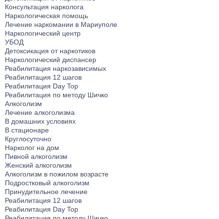
Консультация нарколога
Наркологическая помощь
Лечение наркомании в Мариуполе
Наркологический центр
УБОД
Детоксикация от наркотиков
Наркологический диспансер
Реабилитация наркозависимых
Реабилитация 12 шагов
Реабилитация Day Top
Реабилитация по методу Шичко
Алкоголизм
Лечение алкоголизма
В домашних условиях
В стационаре
Круглосуточно
Нарколог на дом
Пивной алкоголизм
Женский алкоголизм
Алкоголизм в пожилом возрасте
Подростковый алкоголизм
Принудительное лечение
Реабилитация 12 шагов
Реабилитация Day Top
Реабилитация по методу Шичко