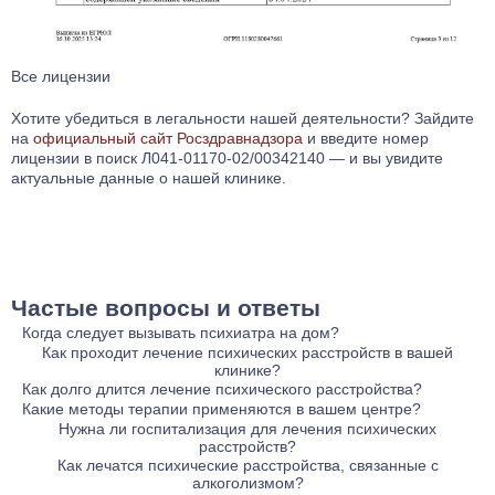
Все лицензии
Хотите убедиться в легальности нашей деятельности? Зайдите
на
официальный сайт Росздравнадзора
и введите номер
лицензии в поиск Л041-01170-02/00342140 — и вы увидите
актуальные данные о нашей клинике.
Частые вопросы и ответы
Когда следует вызывать психиатра на дом?
Вызов психиатра на дом необходим, если пациент находится
Как проходит лечение психических расстройств в вашей
клинике?
в состоянии психозов, депрессии, агрессии или других
Лечение начинается с диагностики, основанной на беседах с
Как долго длится лечение психического расстройства?
психических расстройств, когда его состояние требует
пациентом и психологических тестах. Затем составляется
Длительность лечения зависит от типа расстройства, его
Какие методы терапии применяются в вашем центре?
профессиональной помощи и невозможно доставить его в
индивидуальный план лечения, который может включать
стадии и индивидуальных особенностей пациента. В
Мы используем различные методы терапии, включая
Нужна ли госпитализация для лечения психических
клинику. Также психиатр на дому поможет в ситуациях, когда
расстройств?
медикаментозную терапию, психотерапевтические методы,
среднем лечение может занимать от нескольких недель до
когнитивно-поведенческую терапию (КПТ), психоанализ, арт-
пациент не может или не хочет покидать дом.
Госпитализация может быть необходима в случае тяжелых
Как лечатся психические расстройства, связанные с
работу с психологом и социальную поддержку. Мы
нескольких месяцев. Процесс включает как интенсивные
терапию, медитативные техники и психологические
алкоголизмом?
расстройств, таких как острые психозы или депрессии с
используем безопасные и эффективные методы, что
этапы, так и этапы поддерживающей терапии для
тренинги. Каждый метод подбирается в зависимости от