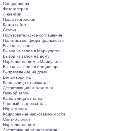
Специалисты
Фотогалерея
Лицензии
Наша география
Карта сайта
Статьи
Пользовательское соглашение
Политика конфиденциальности
Вывод из запоя
Вывод из запоя в Мариуполе
Вывод из запоя на дому
Нарколог на дом в Мариуполе
Вывод из запоя в стационаре
Вытрезвление на дому
Белая горячка
Капельница от алкоголя
Детоксикация от алкоголя
Пивной запой
Капельница от запоя
Частный вытрезвитель
Наркомания
Кодирование наркозависимости
Снятие ломки
Нарколог на дом
Детоксикация от наркотиков