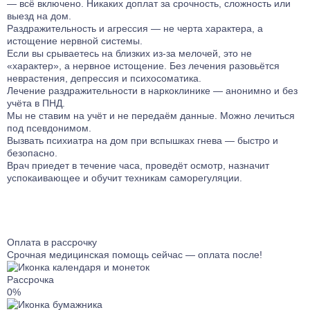
— всё включено. Никаких доплат за срочность, сложность или
Лечение от ЛСД
Лечение биполярного расстройства
выезд на дом.
Кодирование Агломиналом
Лечение от Мефедрона
Лечение панических атак
Раздражительность и агрессия — не черта характера, а
Электроимпульсная терапия
истощение нервной системы.
Лечение от Лирики
Лечение раздражительности
Кодирование Током
Если вы срываетесь на близких из-за мелочей, это не
Лечение от Экстази
Лечение ПТСР
«характер», а нервное истощение. Без лечения разовьётся
Кодирование Селинкро
неврастения, депрессия и психосоматика.
Лечение от Фенозепама
Лечение гиперактивности
Кодирование Колме
Лечение раздражительности в наркоклинике — анонимно и без
Лечение от Бутирата
Лечение деменции
учёта в ПНД.
Кодирование SITMST
Лечение от Кокаина
Мы не ставим на учёт и не передаём данные. Можно лечиться
Лечение дистимии
Витамерц Депо
под псевдонимом.
Лечение от Героина
Лечение энуреза
Вызвать психиатра на дом при вспышках гнева — быстро и
Алкоблокада
Консультация нарколога
Лечение мигрени
безопасно.
Кодирование Актоплекс
Врач приедет в течение часа, проведёт осмотр, назначит
Лечение от Дезоморфина
Лечение неврастении
успокаивающее и обучит техникам саморегуляции.
Кодирование от курения
Лечение от Кетамина
Лечение гипомании
Кодирование на 6 месяцев
Лечение от Опиума
Лечение психопатии
Кодирование на 1 год
Лечение от Фенобарбитала
Лечение мании преследования
Компьютерное кодирование
Лечение от Эфедрина
Лечение энкопреза
Оплата в рассрочку
Срочная медицинская помощь сейчас — оплата после!
Лечение от Трамадола
Лечение СДВГ
Лечение от Метадона
Лечение социопатии
Рассрочка
0%
Лечение наркомании гипнозом
Лечениедетских неврозов