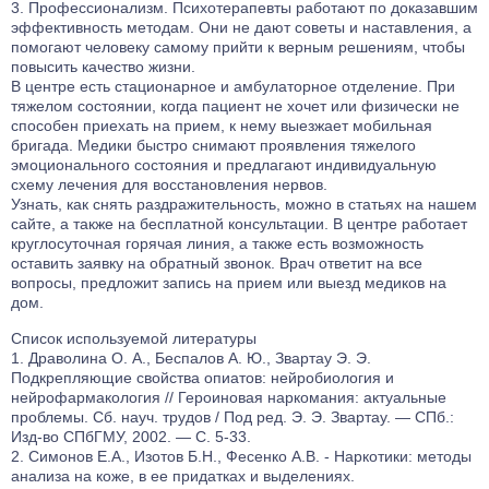
Профессионализм. Психотерапевты работают по доказавшим
эффективность методам. Они не дают советы и наставления, а
помогают человеку самому прийти к верным решениям, чтобы
повысить качество жизни.
В центре есть стационарное и амбулаторное отделение. При
тяжелом состоянии, когда пациент не хочет или физически не
способен приехать на прием, к нему выезжает мобильная
бригада. Медики быстро снимают проявления тяжелого
эмоционального состояния и предлагают индивидуальную
схему лечения для восстановления нервов.
Узнать, как снять раздражительность, можно в статьях на нашем
сайте, а также на бесплатной консультации. В центре работает
круглосуточная горячая линия, а также есть возможность
оставить заявку на обратный звонок. Врач ответит на все
вопросы, предложит запись на прием или выезд медиков на
дом.
Список используемой литературы
Драволина О. А., Беспалов А. Ю., Звартау Э. Э.
Подкрепляющие свойства опиатов: нейробиология и
нейрофармакология // Героиновая наркомания: актуальные
проблемы. Сб. науч. трудов / Под ред. Э. Э. Звартау. — СПб.:
Изд-во СПбГМУ, 2002. — С. 5-33.
Симонов Е.А., Изотов Б.Н., Фесенко А.В. - Наркотики: методы
анализа на коже, в ее придатках и выделениях.