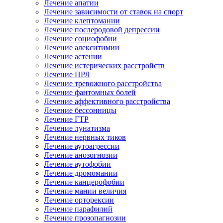
Лечение апатии
Лечение зависимости от ставок на спорт
Лечение клептомании
Лечение послеродовой депрессии
Лечение социофобии
Лечение алекситимии
Лечение астении
Лечение истерических расстройств
Лечение ПРЛ
Лечение тревожного расстройства
Лечение фантомных болей
Лечение аффективного расстройства
Лечение бессонницы
Лечение ГТР
Лечение лунатизма
Лечение нервных тиков
Лечение аутоагрессии
Лечение анозогнозии
Лечение аутофобии
Лечение дромомании
Лечение канцерофобии
Лечение мании величия
Лечение орторексии
Лечение парафилий
Лечение прозопагнозии