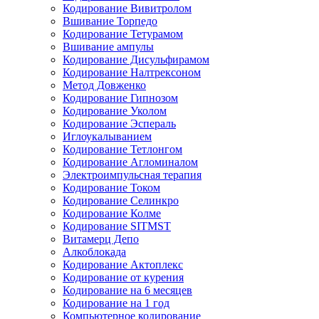
Кодирование Вивитролом
Вшивание Торпедо
Кодирование Тетурамом
Вшивание ампулы
Кодирование Дисульфирамом
Кодирование Налтрексоном
Метод Довженко
Кодирование Гипнозом
Кодирование Уколом
Кодирование Эспераль
Иглоукалыванием
Кодирование Тетлонгом
Кодирование Агломиналом
Электроимпульсная терапия
Кодирование Током
Кодирование Селинкро
Кодирование Колме
Кодирование SITMST
Витамерц Депо
Алкоблокада
Кодирование Актоплекс
Кодирование от курения
Кодирование на 6 месяцев
Кодирование на 1 год
Компьютерное кодирование