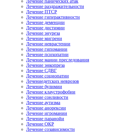
Лечение панических атак
Лечение раздражительности
Лечение ПТСР
Лечение гиперактивности
Лечение деменции
Лечение дистимии
Лечение энуреза
Лечение мигрени
Лечение неврастении
Лечение гипомании
Лечение психопатии
Лечение мании преследования
Лечение энкопреза
Лечение СДВГ
Лечение социопатии
Лечениедетских неврозов
Лечение булимии
Лечение клаустрофобии
Лечение сонливости
Лечение аутизма
Лечение анорексии
Лечение игромании
Лечение паранойи
Лечение ОКР
Лечение созависимости