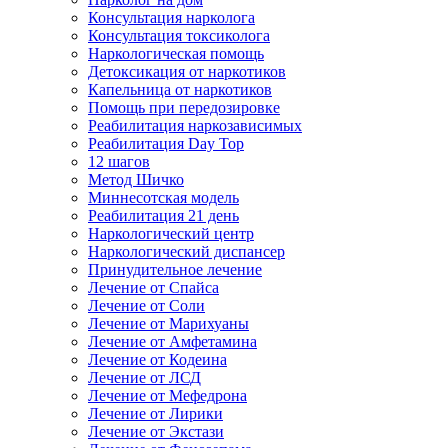
Консультация нарколога
Консультация токсиколога
Наркологическая помощь
Детоксикация от наркотиков
Капельница от наркотиков
Помощь при передозировке
Реабилитация наркозависимых
Реабилитация Day Top
12 шагов
Метод Шичко
Миннесотская модель
Реабилитация 21 день
Наркологический центр
Наркологический диспансер
Принудительное лечение
Лечение от Спайса
Лечение от Соли
Лечение от Марихуаны
Лечение от Амфетамина
Лечение от Кодеина
Лечение от ЛСД
Лечение от Мефедрона
Лечение от Лирики
Лечение от Экстази