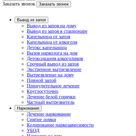
Заказать звонок
Заказать звонок
Вывод из запоя
Вывод из запоя на дому
Вывод из запоя в стационаре
Капельница от запоя
Капельница от алкоголя
Детокс капельница
Вызов нарколога на дом
Детоксикация алкоголиков
Срочный вывод из запоя
Экстренное вытрезвление
Вытрезвление на дому
Пивной запой
Принудительное лечение
Круглосуточно
Лечение белой горячки
Частный вытрезвитель
Наркомания
Лечение наркомании
Снятие ломки
Кодирование наркозависимости
УБОД
Нарколог на дом