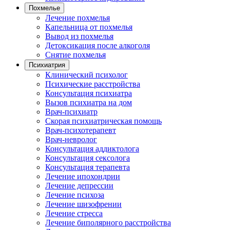
Похмелье
Лечение похмелья
Капельница от похмелья
Вывод из похмелья
Детоксикация после алкоголя
Снятие похмелья
Психиатрия
Клинический психолог
Психические расстройства
Консультация психиатра
Вызов психиатра на дом
Врач-психиатр
Скорая психиатрическая помощь
Врач-психотерапевт
Врач-невролог
Консультация аддиктолога
Консультация сексолога
Консультация терапевта
Лечение ипохондрии
Лечение депрессии
Лечение психоза
Лечение шизофрении
Лечение стресса
Лечение биполярного расстройства