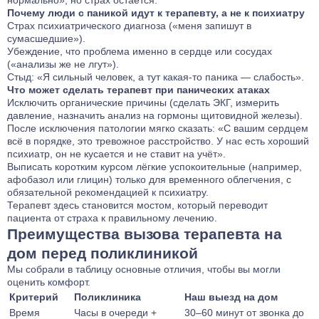
нормально», но страх остаётся.
Почему люди с паникой идут к терапевту, а не к психиатру
Страх психиатрического диагноза («меня запишут в
сумасшедшие»).
Убеждение, что проблема именно в сердце или сосудах
(«анализы же не лгут»).
Стыд: «Я сильный человек, а тут какая‑то паника — слабость».
Что может сделать терапевт при панических атаках
Исключить органические причины (сделать ЭКГ, измерить
давление, назначить анализ на гормоны щитовидной железы).
После исключения патологии мягко сказать: «С вашим сердцем
всё в порядке, это тревожное расстройство. У нас есть хороший
психиатр, он не кусается и не ставит на учёт».
Выписать коротким курсом лёгкие успокоительные (например,
афобазол или глицин) только для временного облегчения, с
обязательной рекомендацией к психиатру.
Терапевт здесь становится мостом, который переводит
пациента от страха к правильному лечению.
Преимущества вызова терапевта на
дом перед поликлиникой
Мы собрали в таблицу основные отличия, чтобы вы могли
оценить комфорт.
Критерий
Поликлиника
Наш выезд на дом
Время
Часы в очереди +
30–60 минут от звонка до