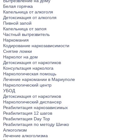
Вытрезвление на дому
Белая горячка
Капельница от алкоголя
Детоксикация от алкоголя
Пивной запой
Капельница от запоя
Частный вытрезвитель
Наркомания
Кодирование наркозависимости
Снятие ломки
Нарколог на дом
Детоксикация от наркотиков
Консультация нарколога
Наркологическая помощь
Лечение наркомании в Мариуполе
Наркологический центр
УБОД
Детоксикация от наркотиков
Наркологический диспансер
Реабилитация наркозависимых
Реабилитация 12 шагов
Реабилитация Day Top
Реабилитация по методу Шичко
Алкоголизм
Лечение алкоголизма