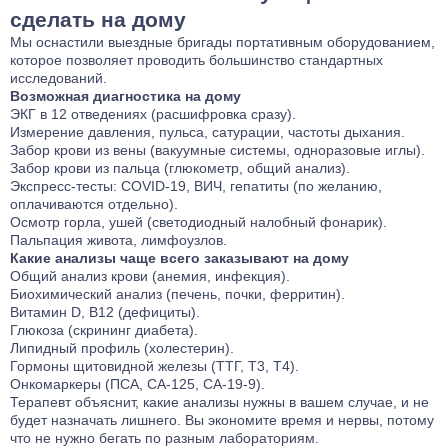
сделать на дому
Мы оснастили выездные бригады портативным оборудованием,
которое позволяет проводить большинство стандартных
исследований.
Возможная диагностика на дому
ЭКГ в 12 отведениях (расшифровка сразу).
Измерение давления, пульса, сатурации, частоты дыхания.
Забор крови из вены (вакуумные системы, одноразовые иглы).
Забор крови из пальца (глюкометр, общий анализ).
Экспресс-тесты: COVID‑19, ВИЧ, гепатиты (по желанию,
оплачиваются отдельно).
Осмотр горла, ушей (светодиодный налобный фонарик).
Пальпация живота, лимфоузлов.
Какие анализы чаще всего заказывают на дому
Общий анализ крови (анемия, инфекция).
Биохимический анализ (печень, почки, ферритин).
Витамин D, B12 (дефициты).
Глюкоза (скрининг диабета).
Липидный профиль (холестерин).
Гормоны щитовидной железы (ТТГ, Т3, Т4).
Онкомаркеры (ПСА, СА‑125, СА‑19‑9).
Терапевт объяснит, какие анализы нужны в вашем случае, и не
будет назначать лишнего. Вы экономите время и нервы, потому
что не нужно бегать по разным лабораториям.