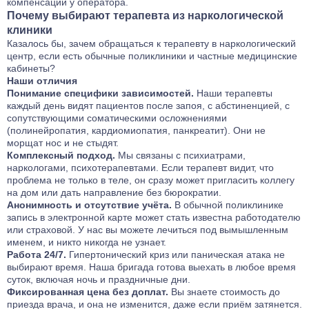
компенсации у оператора.
Почему выбирают терапевта из наркологической
клиники
Казалось бы, зачем обращаться к терапевту в наркологический
центр, если есть обычные поликлиники и частные медицинские
кабинеты?
Наши отличия
Понимание специфики зависимостей.
Наши терапевты
каждый день видят пациентов после запоя, с абстиненцией, с
сопутствующими соматическими осложнениями
(полинейропатия, кардиомиопатия, панкреатит). Они не
морщат нос и не стыдят.
Комплексный подход.
Мы связаны с психиатрами,
наркологами, психотерапевтами. Если терапевт видит, что
проблема не только в теле, он сразу может пригласить коллегу
на дом или дать направление без бюрократии.
Анонимность и отсутствие учёта.
В обычной поликлинике
запись в электронной карте может стать известна работодателю
или страховой. У нас вы можете лечиться под вымышленным
именем, и никто никогда не узнает.
Работа 24/7.
Гипертонический криз или паническая атака не
выбирают время. Наша бригада готова выехать в любое время
суток, включая ночь и праздничные дни.
Фиксированная цена без доплат.
Вы знаете стоимость до
приезда врача, и она не изменится, даже если приём затянется.