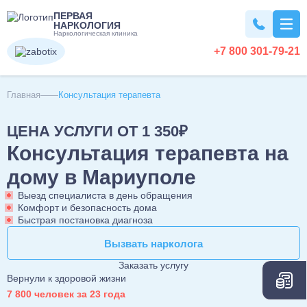
ПЕРВАЯ
НАРКОЛОГИЯ
Наркологическая клиника
+7 800 301-79-21
Вывод из запоя
Главная
Консультация терапевта
ЦЕНА УСЛУГИ ОТ 1 350₽
Вывод из запоя на дому
Наркомания
Консультация терапевта на
Вывод из запоя в стационаре
Капельница от запоя
дому в Мариуполе
Лечение наркомании
Алкоголизм
Капельница от алкоголя
Снятие ломки
Выезд специалиста в день обращения
Детокс капельница
Комфорт и безопасность дома
Кодирование наркозависимости
Лечение алкоголизма
Кодирование
Быстрая постановка диагноза
Вызов нарколога на дом
УБОД
Лечение алкоголизма в домашних условиях
Детоксикация алкоголиков
Вызвать нарколога
Вызвать нарколога
Нарколог на дом
Лечение алкоголизма в стационаре
Кодирование от алкоголизма
Похмелье
Срочный вывод из запоя
Консультация нарколога
Заказать услугу
Лечение алкоголизма круглосуточно
Кодирование на дому
Экстренное вытрезвление
Вернули к здоровой жизни
Консультация токсиколога
Лечение пивного алкоголизма
Двойной блок
7 800 человек за 23 года
Вытрезвление на дому
Лечение похмелья
Психиатрия
Наркологическая помощь
Нарколог на дом