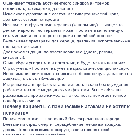
Оценивает тяжесть абстинентного синдрома (тремор,
потливость, тахикардия, давление).
Исключает угрожающие состояния: гипертонический криз,
аритмию, острый панкреатит.
Назначает инфузионную терапию (капельницу) — чаще это
делает
нарколог
, но терапевт может поставить капельницу с
витаминами и гепатопротекторами при лёгкой степени.
Выписывает препараты для сердца, давления, успокоительные
(не наркотические).
Даёт рекомендации по восстановлению (диета, режим,
витамины).
Стыд: «Врач увидит, что я алкоголик, и будет читать нотации».
Страх учёта: «Поставят на учёт в наркологический диспансер».
Непонимание симптомов: списывают бессонницу и давление на
«нервы», а не на абстиненцию.
Мы решаем эти проблемы: анонимность, врачи без осуждения,
работаем только с медицинскими фактами. Вы не обязаны
рассказывать про зависимость, но честность помогает точнее
подобрать лечение.
Почему пациенты с паническими атаками не хотят к
психиатру
Панические атаки — настоящий бич современного города.
Внезапный страх смерти, сердцебиение, нехватка воздуха,
дрожь. Человек вызывает скорую, врачи говорят «всё