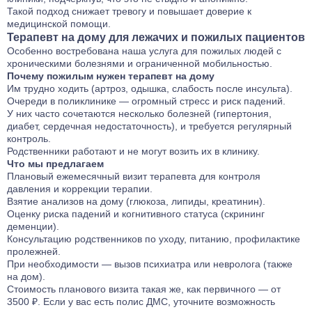
Такой подход снижает тревогу и повышает доверие к
медицинской помощи.
Терапевт на дому для лежачих и пожилых пациентов
Особенно востребована наша услуга для пожилых людей с
хроническими болезнями и ограниченной мобильностью.
Почему пожилым нужен терапевт на дому
Им трудно ходить (артроз, одышка, слабость после инсульта).
Очереди в поликлинике — огромный стресс и риск падений.
У них часто сочетаются несколько болезней (гипертония,
диабет, сердечная недостаточность), и требуется регулярный
контроль.
Родственники работают и не могут возить их в клинику.
Что мы предлагаем
Плановый ежемесячный визит терапевта для контроля
давления и коррекции терапии.
Взятие анализов на дому (глюкоза, липиды, креатинин).
Оценку риска падений и когнитивного статуса (скрининг
деменции).
Консультацию родственников по уходу, питанию, профилактике
пролежней.
При необходимости — вызов психиатра или невролога (также
на дом).
Стоимость планового визита такая же, как первичного — от
3500 ₽. Если у вас есть полис ДМС, уточните возможность