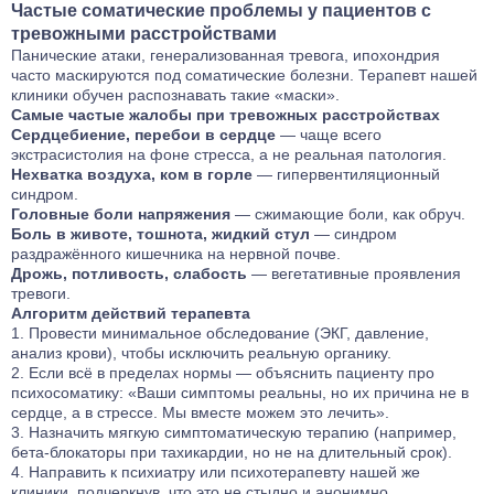
Частые соматические проблемы у пациентов с
тревожными расстройствами
Панические атаки, генерализованная тревога, ипохондрия
часто маскируются под соматические болезни. Терапевт нашей
клиники обучен распознавать такие «маски».
Самые частые жалобы при тревожных расстройствах
Сердцебиение, перебои в сердце
— чаще всего
экстрасистолия на фоне стресса, а не реальная патология.
Нехватка воздуха, ком в горле
— гипервентиляционный
синдром.
Головные боли напряжения
— сжимающие боли, как обруч.
Боль в животе, тошнота, жидкий стул
— синдром
раздражённого кишечника на нервной почве.
Дрожь, потливость, слабость
— вегетативные проявления
тревоги.
Алгоритм действий терапевта
Провести минимальное обследование (ЭКГ, давление,
анализ крови), чтобы исключить реальную органику.
Если всё в пределах нормы — объяснить пациенту про
психосоматику: «Ваши симптомы реальны, но их причина не в
сердце, а в стрессе. Мы вместе можем это лечить».
Назначить мягкую симптоматическую терапию (например,
бета-блокаторы при тахикардии, но не на длительный срок).
Направить к
психиатру
или
психотерапевту
нашей же
клиники, подчеркнув, что это не стыдно и анонимно.