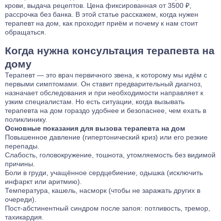
крови, выдача рецептов. Цена фиксированная от 3500 ₽,
Лечение тревожного расстройства
рассрочка без банка. В этой статье расскажем, когда нужен
терапевт на дом, как проходит приём и почему к нам стоит
Лечение фантомных болей
обращаться.
Лечение аффективного расстройства
Когда нужна консультация терапевта на
Лечение бессонницы
дому
Лечение ГТР
Терапевт — это врач первичного звена, к которому мы идём с
Лечение лунатизма
первыми симптомами. Он ставит предварительный диагноз,
Лечение нервных тиков
назначает обследования и при необходимости направляет к
узким специалистам. Но есть ситуации, когда вызывать
Лечение аутоагрессии
терапевта на дом гораздо удобнее и безопаснее, чем ехать в
Лечение анозогнозии
поликлинику.
Лечение аутофобии
Основные показания для вызова терапевта на дом
Повышенное давление (гипертонический криз) или его резкие
Лечение дромомании
перепады.
Лечение канцерофобии
Слабость, головокружение, тошнота, утомляемость без видимой
причины.
Лечение мании величия
Боли в груди, учащённое сердцебиение, одышка (исключить
Лечение орторексии
инфаркт или аритмию).
Температура, кашель, насморк (чтобы не заражать других в
Лечение парафилий
очереди).
Лечение прозопагнозии
Пост‑абстинентный синдром после запоя: потливость, тремор,
тахикардия.
Психиатрическая клиника