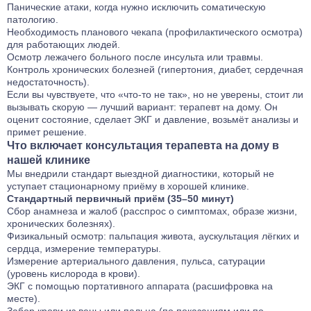
Панические атаки, когда нужно исключить соматическую
патологию.
Необходимость планового чекапа (профилактического осмотра)
для работающих людей.
Осмотр лежачего больного после инсульта или травмы.
Контроль хронических болезней (гипертония, диабет, сердечная
недостаточность).
Если вы чувствуете, что «что‑то не так», но не уверены, стоит ли
вызывать скорую — лучший вариант: терапевт на дому. Он
оценит состояние, сделает ЭКГ и давление, возьмёт анализы и
примет решение.
Что включает консультация терапевта на дому в
нашей клинике
Мы внедрили стандарт выездной диагностики, который не
уступает стационарному приёму в хорошей клинике.
Стандартный первичный приём (35–50 минут)
Сбор анамнеза и жалоб (расспрос о симптомах, образе жизни,
хронических болезнях).
Физикальный осмотр: пальпация живота, аускультация лёгких и
сердца, измерение температуры.
Измерение артериального давления, пульса, сатурации
(уровень кислорода в крови).
ЭКГ с помощью портативного аппарата (расшифровка на
месте).