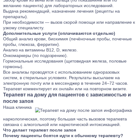
Забор крови из вены или пальца (по показаниям или по
желанию пациента) для лабораторных исследований.
Выдача рекомендаций, назначение лечения (рецепты на
препараты).
При необходимости — вызов скорой помощи или направление к
узкому специалисту.
Дополнительные услуги (оплачиваются отдельно)
Общий анализ крови, биохимия (печёночные пробы, почечные
пробы, глюкоза, ферритин).
Анализ на витамины B12, D, железо.
Онкомаркеры (по подозрению).
Гормональные исследования (щитовидная железа, половые
гормоны).
Все анализы проводятся с использованием одноразовых
систем, в стерильных условиях. Результаты высылаем на
электронную почту или в мессенджер в течение 24–72 часов.
Терапевт комментирует их онлайн или на повторном визите.
Терапевт на дому для пациентов с зависимостью и
после запоя
Наша клиника
наркологическая, поэтому большая часть вызовов терапевта
связана с
алкогольной или наркотической интоксикацией
.
Что делает терапевт после запоя
Почему пациенты боятся идти к обычному терапевту?