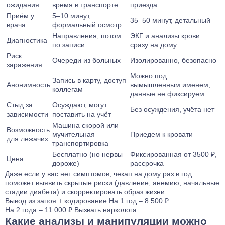
ожидания
время в транспорте
приезда
Приём у
5–10 минут,
35–50 минут, детальный
врача
формальный осмотр
Направления, потом
ЭКГ и анализы крови
Диагностика
по записи
сразу на дому
Риск
Очереди из больных
Изолированно, безопасно
заражения
Можно под
Запись в карту, доступ
Анонимность
вымышленным именем,
коллегам
данные не фиксируем
Стыд за
Осуждают, могут
Без осуждения, учёта нет
зависимости
поставить на учёт
Машина скорой или
Возможность
мучительная
Приедем к кровати
для лежачих
транспортировка
Бесплатно (но нервы
Фиксированная от 3500 ₽,
Цена
дороже)
рассрочка
Даже если у вас нет симптомов, чекап на дому раз в год
поможет выявить скрытые риски (давление, анемию, начальные
стадии диабета) и скорректировать образ жизни.
Вывод из запоя
+ кодирование
На 1 год – 8 500 ₽
На 2 года – 11 000 ₽
Вызвать нарколога
Какие анализы и манипуляции можно