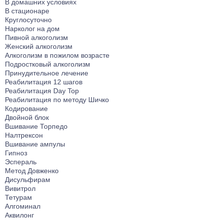
В домашних условиях
В стационаре
Круглосуточно
Нарколог на дом
Пивной алкоголизм
Женский алкоголизм
Алкоголизм в пожилом возрасте
Подростковый алкоголизм
Принудительное лечение
Реабилитация 12 шагов
Реабилитация Day Top
Реабилитация по методу Шичко
Кодирование
Двойной блок
Вшивание Торпедо
Налтрексон
Вшивание ампулы
Гипноз
Эспераль
Метод Довженко
Дисульфирам
Вивитрол
Тетурам
Алгоминал
Аквилонг