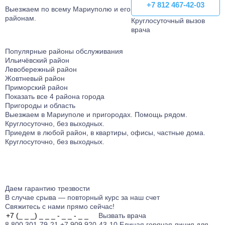
+7 812 467-42-03
+7 812 467-42-03
Выезжаем по всему Мариуполю и его
районам.
Круглосуточный вызов
врача
Популярные районы обслуживания
Ильичёвский район
Левобережный район
Жовтневый район
Приморский район
Показать все 4 района города
Пригороды и область
Выезжаем в Мариуполе и пригородаx. Помощь рядом.
Круглосуточно, без выходных.
Приедем в любой район, в квартиры, офисы, частные дома.
Круглосуточно, без выходных.
Даем гарантию
трезвости
В случае срыва — повторный курс за наш счет
Свяжитесь с нами прямо сейчас!
Вызвать врача
8 800 301-79-21
+7 909 920-43-10
Единая горячая линия для