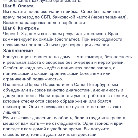
— объясняет, как лучше организовать.
Шаг 5. Оплата
Вы платите после окончания приёма. Способы: наличные
врачу, перевод по СБП, банковской картой (через терминал).
Возможна рассрочка по договорённости.
Шаг 6. Контроль
Через 1–3 дня мы высылаем результаты анализов. Врач
комментирует их онлайн (бесплатно). При необходимости
назначаем повторный визит для коррекции лечения.
Заключение
Консультация терапевта на дому — это комфорт, безопасность
и реальная забота о здоровье без очередей и нервотрёпки.
Особенно когда речь идёт о пациентах после запоев, с
паническими атаками, хроническими болезнями или
ограниченной подвижностью.
В клинике «Первая Наркология» в Санкт‑Петербурге мы
объединили высокое качество диагностики, анонимность и
доступные цены. Наши терапевты умеют работать с людьми,
которые стесняются своего образа жизни или боятся
психиатров. Они не осуждают, не пугают и не навязывают
лишнего.
Если высокое давление, слабость, боли в груди или тревога
мешают вам жить — не откладывайте. Один звонок, и врач
приедет к вам домой в удобное время. Вы получите
спокойствие, точный диагноз и план действий.