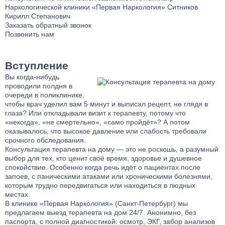
Лечение от Габапентина
Лечение булимии
Наркологической клиники «Первая Наркология»
Ситников
Наркологический стационар
Лечение клаустрофобии
Кирилл Степанович
Заказать обратный звонок
Ресоциализация наркозависимых
Лечение сонливости
Позвонить нам
Телефон доверия
Лечение аутизма
Лечение анорексии
Вступление
Лечение игромании
Вы когда‑нибудь
Лечение паранойи
проводили полдня в
Лечение ОКР
очереди в поликлинике,
чтобы врач уделил вам 5 минут и выписал рецепт, не глядя в
Лечение созависимости
глаза? Или откладывали визит к терапевту, потому что
Лечение апатии
«некогда», «не смертельно», «само пройдёт»? А потом
оказывалось, что высокое давление или слабость требовали
Лечение зависимости от ставок на спорт
срочного обследования.
Лечение клептомании
Консультация терапевта на дому — это не роскошь, а разумный
выбор для тех, кто ценит своё время, здоровье и душевное
Лечение послеродовой депрессии
спокойствие. Особенно когда речь идёт о пациентах после
Лечение социофобии
запоев, с паническими атаками или хроническими болезнями,
которым трудно передвигаться или находиться в людных
Лечение алекситимии
местах.
Лечение астении
В
клинике «Первая Наркология» (Санкт‑Петербург)
мы
Лечение истерических расстройств
предлагаем выезд терапевта на дом 24/7. Анонимно, без
паспорта, с полной диагностикой: осмотр, ЭКГ, забор анализов
Лечение ПРЛ