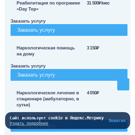
Реабилитация по программе
31 500₽/мес
«Day Top»
Заказать услугу
Заказать услугу
Наркологическая помощь
3 150₽
на дому
Заказать услугу
Заказать услугу
Наркологическое лечение в
4 050₽
стационаре (амбулаторно, в
сутки)
Заказать услугу
Сайт использует cookie и Яндекс.Метрику
Понятно
Узнать подробнее
Заказать услугу