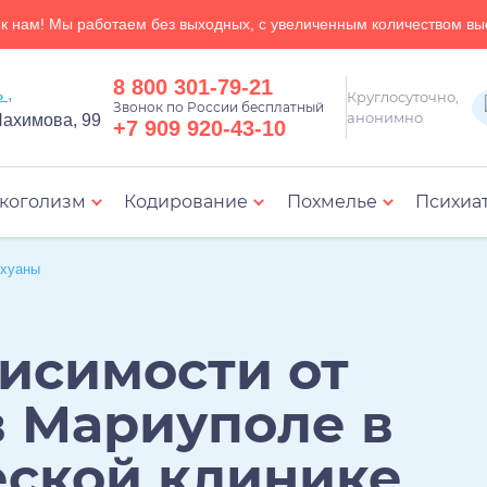
к нам! Мы работаем без выходных, с увеличенным количеством вы
8 800 301-79-21
Мариуполь ,
Круглосуточно,
Звонок по России бесплатный
анонимно
Нахимова, 99
+7 909 920-43-10
коголизм
Кодирование
Похмелье
Психиа
рного расстройства
Лечение зависимости от ставок на спорт
Лечение послеродовой депрессии
Лечение истерических расстройств
Лечение тревожного расстройства
Лечение аффективного расстройства
Амбулаторная психологическая поддер
Реабилитация н
ихуаны
исимости от
в Мариуполе в
еской клинике