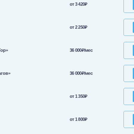
от 3 420₽
от 2 250₽
Top»
36 000₽/мес
агов»
36 000₽/мес
от 1 350₽
от 1 800₽