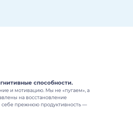
огнитивные способности.
Избавьте
ние и мотивацию. Мы не «пугаем», а
Главная пр
равлены на восстановление
бессонница
е себе прежнюю продуктивность —
психологич
комфортно 