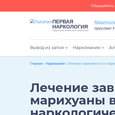
Обращайтесь 
ПЕРВАЯ
НАРКОЛОГИЯ
проспект 
Наркологическая клиника
Вывод из запоя
Наркомания
Ал
Лечение биполя
Главная
Наркомания
Лечение зависимости от мар
Лечение зав
марихуаны 
наркологич