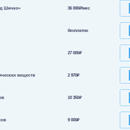
од Шичко»
36 000₽/мес
бесплатно
27 000₽
ических веществ
2 970₽
ов
10 350₽
ков
9 000₽