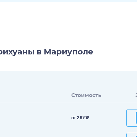
арихуаны в Мариуполе
Стоимость
от 2 970₽