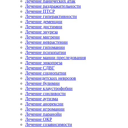
Лечение панических атак
Лечение раздражительности
Лечение ПТСР
Лечение гиперактивности
Лечение деменции
Лечение дистимии
Лечение энуреза
Лечение мигрени
Лечение неврастении
Лечение гипомании
Лечение психопатии
Лечение мании преследования
Лечение энкопреза
Лечение СДВГ
Лечение социопатии
Лечениедетских неврозов
Лечение булимии
Лечение клаустрофобии
Лечение сонливости
Лечение аутизма
Лечение анорексии
Лечение игромании
Лечение паранойи
Лечение ОКР
Лечение созависимости