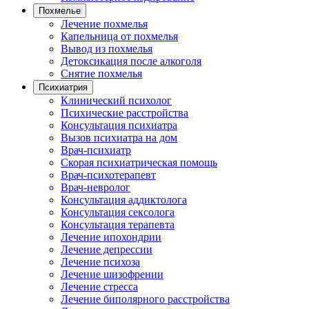
Похмелье
Лечение похмелья
Капельница от похмелья
Вывод из похмелья
Детоксикация после алкоголя
Снятие похмелья
Психиатрия
Клинический психолог
Психические расстройства
Консультация психиатра
Вызов психиатра на дом
Врач-психиатр
Скорая психиатрическая помощь
Врач-психотерапевт
Врач-невролог
Консультация аддиктолога
Консультация сексолога
Консультация терапевта
Лечение ипохондрии
Лечение депрессии
Лечение психоза
Лечение шизофрении
Лечение стресса
Лечение биполярного расстройства