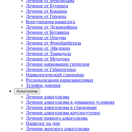
Лечение от Фенозепама
Лечение от Бутирата
Лечение от Кокаина
Лечение от Героина
Консультация нарколога
Лечение от Дезоморфина
Лечение от Кетамина
Лечение от Опиума
Лечение от Фенобарбитала
Лечение от Эфедрина
Лечение от Трамадола
Лечение от Метадона
Лечение наркомании гипнозом
Лечение от Габапентина
Наркологический стационар
Ресоциализация наркозависимых
Телефон доверия
Алкоголизм
Лечение алкоголизма
Лечение алкоголизма в домашних условиях
Лечение алкоголизма в стационаре
Лечение алкоголизма круглосуточно
Лечение пивного алкоголизма
Нарколог на дом
Лечение женского алкоголизма