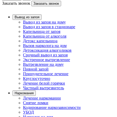
Заказать звонок
Заказать звонок
Вывод из запоя
Вывод из запоя на дому
Вывод из запоя в стационаре
Капельница от запоя
Капельница от алкоголя
Детокс капельница
Вызов нарколога на дом
Детоксикация алкоголиков
Срочный вывод из запоя
Экстренное вытрезвление
Вытрезвление на дому
Пивной запой
Принудительное лечение
Круглосуточно
Лечение белой горячки
Частный вытрезвитель
Наркомания
Лечение наркомании
Снятие ломки
Кодирование наркозависимости
УБОД
Нарколог на дом