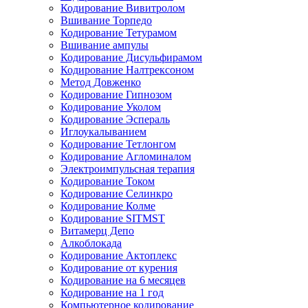
Кодирование Вивитролом
Вшивание Торпедо
Кодирование Тетурамом
Вшивание ампулы
Кодирование Дисульфирамом
Кодирование Налтрексоном
Метод Довженко
Кодирование Гипнозом
Кодирование Уколом
Кодирование Эспераль
Иглоукалыванием
Кодирование Тетлонгом
Кодирование Агломиналом
Электроимпульсная терапия
Кодирование Током
Кодирование Селинкро
Кодирование Колме
Кодирование SITMST
Витамерц Депо
Алкоблокада
Кодирование Актоплекс
Кодирование от курения
Кодирование на 6 месяцев
Кодирование на 1 год
Компьютерное кодирование