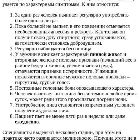
удается по характерным симптомам. К ним относится:
За один раз человек начинает регулярно употреблять
более одного литра.
Пока больной не выпьет, в его поведении отмечается
необоснованная агрессия и резкость. Как только он
получит свою дозу спиртного, сразу успокаивается,
автоматически становясь добродушным.
Регулярно наблюдается бессонница.
У мужчин возникает характерный
пивной живот
и
вторичные женские половые признаки (излишний вес в
районе бедер и живота, увеличивается грудь),
отмечаются признаки истеричности. У женщин
появляются вторичные мужские половые признаки –
гирсутизм, грубый голос.
Постоянные головные боли опоясывающего характера.
Человек начинает пить пиво бессистемно в любое время
суток, может ради этого просыпаться посреди ночи.
Употребление пива становится непременным условием
получения удовольствия.
Пациент пьет не менее пяти раз в неделю или даже
ежедневно
.
Специалисты выделяют несколько стадий, при этом на
практике часто развивается молниеносно. Причина этого не в