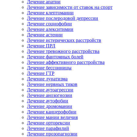
Лечение апатии
Лечение зависимости от ставок на спорт
Лечение клептомании
Лечение послеродовой депрессии
Лечение социофобии
Лечение алекситимии
Лечение астении
Лечение истерических расстройств
Лечение ПРЛ
Лечение тревожного расстройства
Лечение фантомных болей
Лечение аффективного расстройства
Лечение бессонницы
Лечение ГТР
Лечение лунатизма
Лечение нервных тиков
Лечение аутоагрессии
Лечение анозогнозии
Лечение аутофобии
Лечение дромомании
Лечение канцерофобии
Лечение мании величия
Лечение орторексии
Лечение парафилий
Лечение прозопагнозии