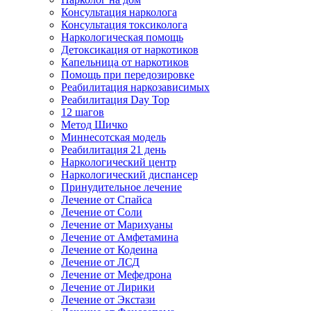
Консультация нарколога
Консультация токсиколога
Наркологическая помощь
Детоксикация от наркотиков
Капельница от наркотиков
Помощь при передозировке
Реабилитация наркозависимых
Реабилитация Day Top
12 шагов
Метод Шичко
Миннесотская модель
Реабилитация 21 день
Наркологический центр
Наркологический диспансер
Принудительное лечение
Лечение от Спайса
Лечение от Соли
Лечение от Марихуаны
Лечение от Амфетамина
Лечение от Кодеина
Лечение от ЛСД
Лечение от Мефедрона
Лечение от Лирики
Лечение от Экстази