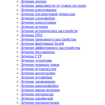
Лечение апатии
Лечение зависимости от ставок на спорт
Лечение клептомании
Лечение послеродовой депрессии
Лечение социофобии
Лечение алекситимии
Лечение астении
Лечение истерических расстройств
Лечение ПРЛ
Лечение тревожного расстройства
Лечение фантомных болей
Лечение аффективного расстройства
Лечение бессонницы
Лечение ГТР
Лечение лунатизма
Лечение нервных тиков
Лечение аутоагрессии
Лечение анозогнозии
Лечение аутофобии
Лечение дромомании
Лечение канцерофобии
Лечение мании величия
Лечение орторексии
Лечение парафилий
Лечение прозопагнозии