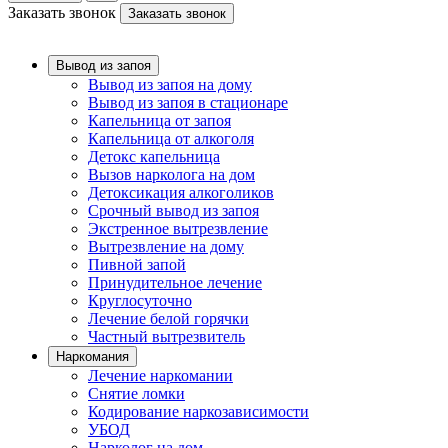
Заказать звонок
Заказать звонок
Вывод из запоя
Вывод из запоя на дому
Вывод из запоя в стационаре
Капельница от запоя
Капельница от алкоголя
Детокс капельница
Вызов нарколога на дом
Детоксикация алкоголиков
Срочный вывод из запоя
Экстренное вытрезвление
Вытрезвление на дому
Пивной запой
Принудительное лечение
Круглосуточно
Лечение белой горячки
Частный вытрезвитель
Наркомания
Лечение наркомании
Снятие ломки
Кодирование наркозависимости
УБОД
Нарколог на дом