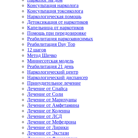
Консультация нарколога
Консультация токсиколога
Наркологическая помощь
Детоксикация от наркотиков
Капельница от наркотиков
Помощь при передозировке
Реабилитация наркозависимых
Реабилитация Day Top
12 шагов
Метод Шичко
Миннесотская модель
Реабилитация 21 день
Наркологический центр
Наркологический диспансер
Принудительное лечение
Лечение от Спайса
Лечение от Соли
Лечение от Марихуаны
Лечение от Амфетамина
Лечение от Кодеина
Лечение от ЛСД
Лечение от Мефедрона
Лечение от Лирики
Лечение от Экстази