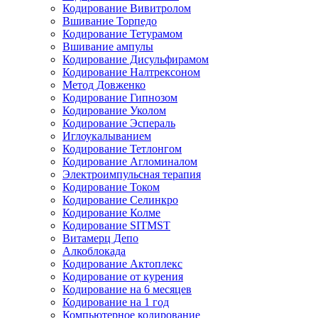
Кодирование Вивитролом
Вшивание Торпедо
Кодирование Тетурамом
Вшивание ампулы
Кодирование Дисульфирамом
Кодирование Налтрексоном
Метод Довженко
Кодирование Гипнозом
Кодирование Уколом
Кодирование Эспераль
Иглоукалыванием
Кодирование Тетлонгом
Кодирование Агломиналом
Электроимпульсная терапия
Кодирование Током
Кодирование Селинкро
Кодирование Колме
Кодирование SITMST
Витамерц Депо
Алкоблокада
Кодирование Актоплекс
Кодирование от курения
Кодирование на 6 месяцев
Кодирование на 1 год
Компьютерное кодирование