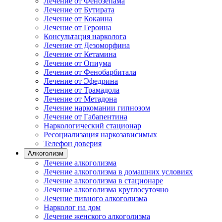
Лечение от Фенозепама
Лечение от Бутирата
Лечение от Кокаина
Лечение от Героина
Консультация нарколога
Лечение от Дезоморфина
Лечение от Кетамина
Лечение от Опиума
Лечение от Фенобарбитала
Лечение от Эфедрина
Лечение от Трамадола
Лечение от Метадона
Лечение наркомании гипнозом
Лечение от Габапентина
Наркологический стационар
Ресоциализация наркозависимых
Телефон доверия
Алкоголизм
Лечение алкоголизма
Лечение алкоголизма в домашних условиях
Лечение алкоголизма в стационаре
Лечение алкоголизма круглосуточно
Лечение пивного алкоголизма
Нарколог на дом
Лечение женского алкоголизма