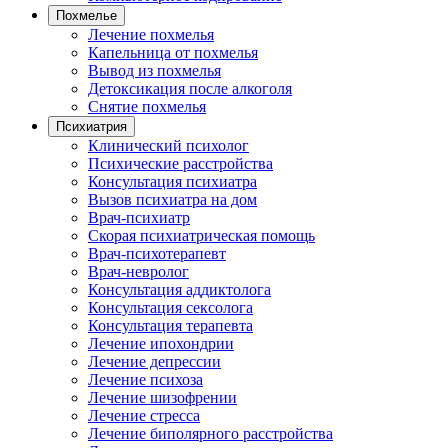
Похмелье
Лечение похмелья
Капельница от похмелья
Вывод из похмелья
Детоксикация после алкоголя
Снятие похмелья
Психиатрия
Клинический психолог
Психические расстройства
Консультация психиатра
Вызов психиатра на дом
Врач-психиатр
Скорая психиатрическая помощь
Врач-психотерапевт
Врач-невролог
Консультация аддиктолога
Консультация сексолога
Консультация терапевта
Лечение ипохондрии
Лечение депрессии
Лечение психоза
Лечение шизофрении
Лечение стресса
Лечение биполярного расстройства