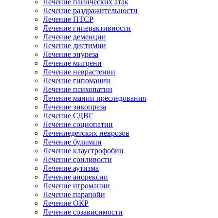
Лечение панических атак
Лечение раздражительности
Лечение ПТСР
Лечение гиперактивности
Лечение деменции
Лечение дистимии
Лечение энуреза
Лечение мигрени
Лечение неврастении
Лечение гипомании
Лечение психопатии
Лечение мании преследования
Лечение энкопреза
Лечение СДВГ
Лечение социопатии
Лечениедетских неврозов
Лечение булимии
Лечение клаустрофобии
Лечение сонливости
Лечение аутизма
Лечение анорексии
Лечение игромании
Лечение паранойи
Лечение ОКР
Лечение созависимости