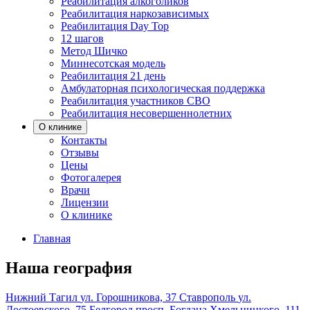
Реабилитация алкоголиков
Реабилитация наркозависимых
Реабилитация Day Top
12 шагов
Метод Шичко
Миннесотская модель
Реабилитация 21 день
Амбулаторная психологическая поддержка
Реабилитация участников СВО
Реабилитация несовершеннолетних
О клинике
Контакты
Отзывы
Цены
Фотогалерея
Врачи
Лицензии
О клинике
Главная
Наша география
Нижний Тагил
ул. Горошникова, 37
Ставрополь
ул.
Достоевского, 75
Белгород
просп. Богдана Хмельницкого, 111