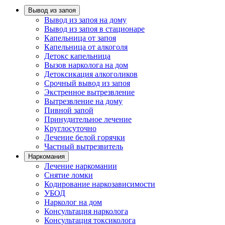
Вывод из запоя
Вывод из запоя на дому
Вывод из запоя в стационаре
Капельница от запоя
Капельница от алкоголя
Детокс капельница
Вызов нарколога на дом
Детоксикация алкоголиков
Срочный вывод из запоя
Экстренное вытрезвление
Вытрезвление на дому
Пивной запой
Принудительное лечение
Круглосуточно
Лечение белой горячки
Частный вытрезвитель
Наркомания
Лечение наркомании
Снятие ломки
Кодирование наркозависимости
УБОД
Нарколог на дом
Консультация нарколога
Консультация токсиколога