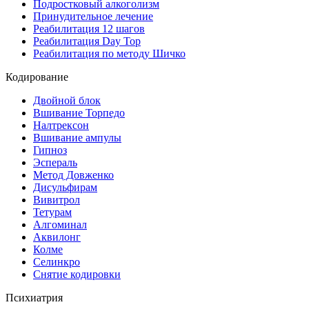
Подростковый алкоголизм
Принудительное лечение
Реабилитация 12 шагов
Реабилитация Day Top
Реабилитация по методу Шичко
Кодирование
Двойной блок
Вшивание Торпедо
Налтрексон
Вшивание ампулы
Гипноз
Эспераль
Метод Довженко
Дисульфирам
Вивитрол
Тетурам
Алгоминал
Аквилонг
Колме
Селинкро
Снятие кодировки
Психиатрия