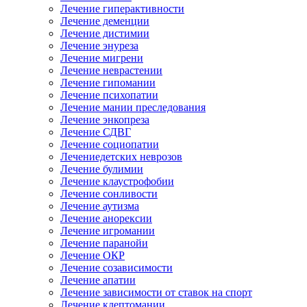
Лечение гиперактивности
Лечение деменции
Лечение дистимии
Лечение энуреза
Лечение мигрени
Лечение неврастении
Лечение гипомании
Лечение психопатии
Лечение мании преследования
Лечение энкопреза
Лечение СДВГ
Лечение социопатии
Лечениедетских неврозов
Лечение булимии
Лечение клаустрофобии
Лечение сонливости
Лечение аутизма
Лечение анорексии
Лечение игромании
Лечение паранойи
Лечение ОКР
Лечение созависимости
Лечение апатии
Лечение зависимости от ставок на спорт
Лечение клептомании