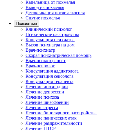
Капельница от похмелья
Вывод из похмелья
Детоксикация после алкоголя
Снятие похмелья
Психиатрия
Клинический психолог
Психические расстройства
Консультация психиатра
Вызов психиатра на дом
Врач-психиатр
Скорая психиатрическая помощь
Врач-психотерапевт
Врач-невролог
Консультация аддиктолога
Консультация сексолога
Консультация терапевта
Лечение ипохондрии
Лечение депрессии
Лечение психоза
Лечение шизофрении
Лечение стресса
Лечение биполярного расстройства
Лечение панических атак
Лечение раздражительности
Лечение ПТСР