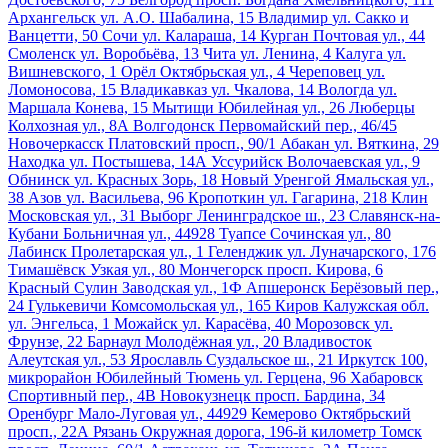
Архангельск
ул. А.О. Шабалина, 15
Владимир
ул. Сакко и
Ванцетти, 50
Сочи
ул. Калараша, 14
Курган
Почтовая ул., 44
Смоленск
ул. Воробьёва, 13
Чита
ул. Ленина, 4
Калуга
ул.
Вишневского, 1
Орёл
Октябрьская ул., 4
Череповец
ул.
Ломоносова, 15
Владикавказ
ул. Чкалова, 14
Вологда
ул.
Маршала Конева, 15
Мытищи
Юбилейная ул., 26
Люберцы
Колхозная ул., 8А
Волгодонск
Первомайский пер., 46/45
Новочеркасск
Платовский просп., 90/1
Абакан
ул. Вяткина, 29
Находка
ул. Постышева, 14А
Уссурийск
Волочаевская ул., 9
Обнинск
ул. Красных Зорь, 18
Новый Уренгой
Ямальская ул.,
38
Азов
ул. Васильева, 96
Кропоткин
ул. Гагарина, 218
Клин
Московская ул., 31
Выборг
Ленинградское ш., 23
Славянск-на-
Кубани
Больничная ул., 44928
Туапсе
Сочинская ул., 80
Лабинск
Пролетарская ул., 1
Геленджик
ул. Луначарского, 176
Тимашёвск
Узкая ул., 80
Мончегорск
просп. Кирова, 6
Красный Сулин
Заводская ул., 1Ф
Апшеронск
Берёзовый пер.,
24
Гулькевичи
Комсомольская ул., 165
Киров Калужская обл.
ул. Энгельса, 1
Можайск
ул. Карасёва, 40
Морозовск
ул.
Фрунзе, 22
Барнаул
Молодёжная ул., 20
Владивосток
Алеутская ул., 53
Ярославль
Суздальское ш., 21
Иркутск
100,
микрорайон Юбилейный
Тюмень
ул. Герцена, 96
Хабаровск
Спортивный пер., 4В
Новокузнецк
просп. Бардина, 34
Оренбург
Мало-Луговая ул., 44929
Кемерово
Октябрьский
просп., 22А
Рязань
Окружная дорога, 196-й километр
Томск