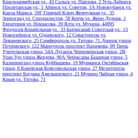
Красноармейская ул., 43
Сальск
ул. Павлова, 2
Усть-Лабинск
Пролетарская ул., 1
Абинск
ул. Советов, 1А
Новокубанск
ул.
Карла Маркса, 59Г
Горячий Ключ
Жемчужная ул., 35
Зерноград
ул. Специалистов, 58
Керчь
ул. Жени Дудник, 1
Евпатория
ул. Некрасова, 39
Ялта
ул. Мухина, 44995
Феодосия
Корабельная ул., 33
Бахчисарай
Советская ул., 13
Новосибирск
ул. Одоевского, 12
Севастополь
ул.
Леваневского, 25
Симферополь
ул. Титова, 71
Донецк
улица
Петровского, 122
Мариуполь
проспект Нахимова, 99
Тверь
Учительская улица, 54А
Луганск
Черноморская улица, 2В
Улан-Удэ
улица Жердева, 90А
Чебоксары
Базарная улица, 5
Калининград
улица Куйбышева, 19
Мурманск
Октябрьская
улица, 8
Каневская
Комсомольская улица, 27
Мелитополь
проспект Богдана Хмельницкого, 21
Мурино
Чайная улица, 4
Крым
ул. Титова, 71