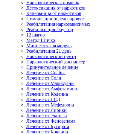
Наркологическая помощь
Детоксикация от наркотиков
Капельница от наркотиков
Помощь при передозировке
Реабилитация наркозависимых
Реабилитация Day Top
12 шагов
Метод Шичко
Миннесотская модель
Реабилитация 21 день
Наркологический центр
Наркологический диспансер
Принудительное лечение
Лечение от Спайса
Лечение от Соли
Лечение от Марихуаны
Лечение от Амфетамина
Лечение от Кодеина
Лечение от ЛСД
Лечение от Мефедрона
Лечение от Лирики
Лечение от Экстази
Лечение от Фенозепама
Лечение от Бутирата
Лечение от Кокаина