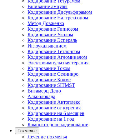
Кодирование Тетурамом
Вшивание ампулы
Кодирование Дисульфирамом
Кодирование Налтрексоном
Метод Довженко
Кодирование Гипнозом
Кодирование Уколом
Кодирование Эспераль
Иглоукалыванием
Кодирование Тетлонгом
Кодирование Агломиналом
Электроимпульсная терапия
Кодирование Током
Кодирование Селинкро
Кодирование Колме
Кодирование SITMST
Витамерц Депо
Алкоблокада
Кодирование Актоплекс
Кодирование от курения
Кодирование на 6 месяцев
Кодирование на 1 год
Компьютерное кодирование
Похмелье
Лечение похмелья