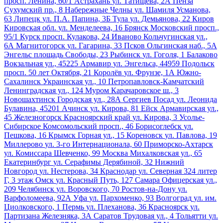
просп. Ленина, 60/1
Астрахань
ул. Татищева, 2А
Пенза
Сухумский пр., 8
Набережные Челны
ул. Шамиля Усманова,
63
Липецк
ул. П.А. Папина, 3Б
Тула
ул. Демьянова, 22
Киров
Кировская обл.
ул. Менделеева, 16
Брянск
Московский просп.,
95/1
Курск
просп. Кулакова, 24
Иваново
Кольчугинская ул.,
6А
Магнитогорск
ул. Гагарина, 33
Псков
Ольгинская наб., 5А
Энгельс
площадь Свободы, 23
Рыбинск
ул. Гоголя, 1
Балаково
Вокзальная ул., 45225
Армавир
ул. Энгельса, 44959
Подольск
просп. 50 лет Октября, 21
Королёв
ул. Фрунзе, 1А
Южно-
Сахалинск
Украинская ул., 10
Петропавловск-Камчатский
Ленинградская ул., 124
Муром
Карачаровское ш., 3
Новошахтинск
Городская ул., 28А
Сергиев Посад
ул. Леонида
Булавина, 45201
Ачинск
ул. Кирова, 81
Ейск
Армавирская ул.,
45
Железногорск Красноярский край
ул. Кирова, 3
Усолье-
Сибирское
Комсомольский просп., 46
Борисоглебск
ул.
Пешкова, 16
Крымск
Горная ул., 15
Кореновск
ул. Павлова, 19
Миллерово
ул. 3-го Интернационала, 60
Приморско-Ахтарск
ул. Комиссара Шевченко, 99
Москва
Михалковская ул., 65
Екатеринбург
ул. Серафимы Дерябиной, 32
Нижний
Новгород
ул. Нестерова, 34
Краснодар
ул. Северная 324 литер
Г, 3 этаж
Омск
ул. Красный Путь, 127
Самара
Офицерская ул.,
209
Челябинск
ул. Воровского, 70
Ростов-на-Дону
ул.
Варфоломеева, 92А
Уфа
ул. Пархоменко, 93
Волгоград
ул. им.
Циолковского, 1
Пермь
ул. Плеханова, 36
Красноярск
ул.
Партизана Железняка, 3А
Саратов
Трудовая ул., 4
Тольятти
ул.