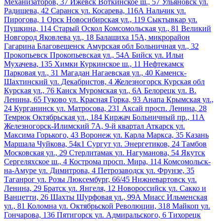
Механизаторов, 37
Ижевск
Воткинское ш., 57
Ульяновск
ул.
Радищева, 42
Саранск
ул. Косарева, 116А
Нальчик
ул.
Пирогова, 1
Орск
Новосибирская ул., 119
Сыктывкар
ул.
Пушкина, 114
Старый Оскол
Комсомольская ул., 81
Великий
Новгород
Яковлева ул., 18
Балашиха
15А, микрорайон
Гагарина
Благовещенск Амурская обл
Больничная ул., 32
Прокопьевск
Прокопьевская ул., 54А
Бийск
ул. Ильи
Мухачева, 135
Химки
Куркинское ш., 11
Нефтекамск
Парковая ул., 31
Магадан
Нагаевская ул., 40
Каменск-
Шахтинский
ул. Декабристов, 4
Железногорск Курская обл
Курская ул., 76
Канск
Муромская ул., 6А
Белорецк
ул. В.
Ленина, 65
Гуково
ул. Красная Горка, 93
Анапа
Крымская ул.,
24
Курганинск
ул. Матросова, 231
Аксай
просп. Ленина, 28
Темрюк
Октябрьская ул., 184
Киржач
Больничный пр., 11А
Железногорск-Илимский
7А, 9-й квартал
Аткарск
ул.
Максима Горького, 43
Воронеж
ул. Карла Маркса, 35
Казань
Маршала Чуйкова, 54к1
Сургут
ул. Энергетиков, 24
Тамбов
Московская ул., 29
Стерлитамак
ул. Нагуманова, 54
Якутск
Сергеляхское ш., 4
Кострома
просп. Мира, 114
Комсомольск-
на-Амуре
ул. Димитрова, 4
Петрозаводск
ул. Фрунзе, 35
Таганрог
ул. Розы Люксембург, 66/45
Нижневартовск
ул.
Ленина, 29
Братск
ул. Янгеля, 12
Новороссийск
ул. Сакко и
Ванцетти, 26
Шахты
Шурфовая ул., 99А
Миасс
Ильменская
ул., 81
Коломна
ул. Октябрьской Революции, 318
Майкоп
ул.
Гончарова, 136
Пятигорск
ул. Адмиральского, 6
Тихорецк