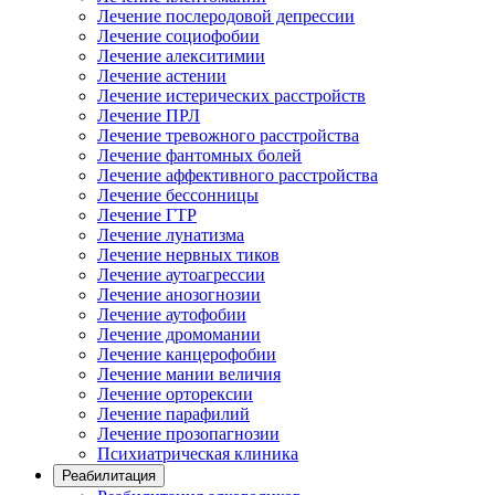
Лечение послеродовой депрессии
Лечение социофобии
Лечение алекситимии
Лечение астении
Лечение истерических расстройств
Лечение ПРЛ
Лечение тревожного расстройства
Лечение фантомных болей
Лечение аффективного расстройства
Лечение бессонницы
Лечение ГТР
Лечение лунатизма
Лечение нервных тиков
Лечение аутоагрессии
Лечение анозогнозии
Лечение аутофобии
Лечение дромомании
Лечение канцерофобии
Лечение мании величия
Лечение орторексии
Лечение парафилий
Лечение прозопагнозии
Психиатрическая клиника
Реабилитация