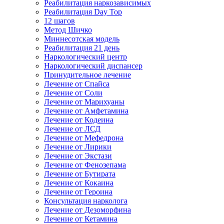
Реабилитация наркозависимых
Реабилитация Day Top
12 шагов
Метод Шичко
Миннесотская модель
Реабилитация 21 день
Наркологический центр
Наркологический диспансер
Принудительное лечение
Лечение от Спайса
Лечение от Соли
Лечение от Марихуаны
Лечение от Амфетамина
Лечение от Кодеина
Лечение от ЛСД
Лечение от Мефедрона
Лечение от Лирики
Лечение от Экстази
Лечение от Фенозепама
Лечение от Бутирата
Лечение от Кокаина
Лечение от Героина
Консультация нарколога
Лечение от Дезоморфина
Лечение от Кетамина