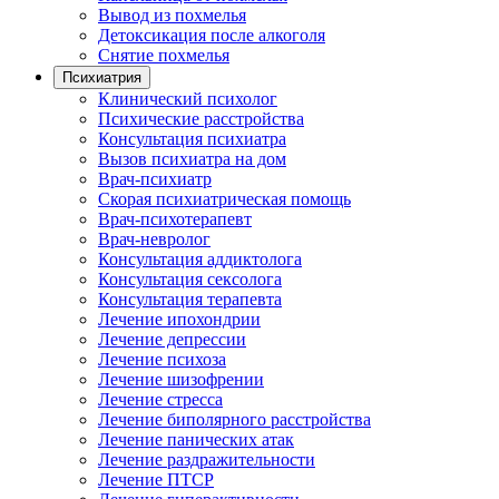
Вывод из похмелья
Детоксикация после алкоголя
Снятие похмелья
Психиатрия
Клинический психолог
Психические расстройства
Консультация психиатра
Вызов психиатра на дом
Врач-психиатр
Скорая психиатрическая помощь
Врач-психотерапевт
Врач-невролог
Консультация аддиктолога
Консультация сексолога
Консультация терапевта
Лечение ипохондрии
Лечение депрессии
Лечение психоза
Лечение шизофрении
Лечение стресса
Лечение биполярного расстройства
Лечение панических атак
Лечение раздражительности
Лечение ПТСР