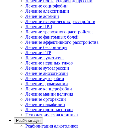
Лечение послеродовой депрессии
Лечение социофобии
Лечение алекситимии
Лечение астении
Лечение истерических расстройств
Лечение ПРЛ
Лечение тревожного расстройства
Лечение фантомных болей
Лечение аффективного расстройства
Лечение бессонницы
Лечение ГТР
Лечение лунатизма
Лечение нервных тиков
Лечение аутоагрессии
Лечение анозогнозии
Лечение аутофобии
Лечение дромомании
Лечение канцерофобии
Лечение мании величия
Лечение орторексии
Лечение парафилий
Лечение прозопагнозии
Психиатрическая клиника
Реабилитация
Реабилитация алкоголиков