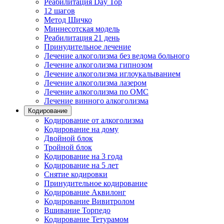
Реабилитация Day Top
12 шагов
Метод Шичко
Миннесотская модель
Реабилитация 21 день
Принудительное лечение
Лечение алкоголизма без ведома больного
Лечение алкоголизма гипнозом
Лечение алкоголизма иглоукалыванием
Лечение алкоголизма лазером
Лечение алкоголизма по ОМС
Лечение винного алкоголизма
Кодирование
Кодирование от алкоголизма
Кодирование на дому
Двойной блок
Тройной блок
Кодирование на 3 года
Кодирование на 5 лет
Снятие кодировки
Принудительное кодирование
Кодирование Аквилонг
Кодирование Вивитролом
Вшивание Торпедо
Кодирование Тетурамом