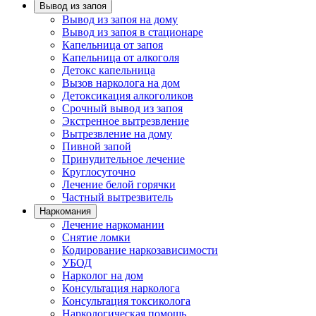
Вывод из запоя
Вывод из запоя на дому
Вывод из запоя в стационаре
Капельница от запоя
Капельница от алкоголя
Детокс капельница
Вызов нарколога на дом
Детоксикация алкоголиков
Срочный вывод из запоя
Экстренное вытрезвление
Вытрезвление на дому
Пивной запой
Принудительное лечение
Круглосуточно
Лечение белой горячки
Частный вытрезвитель
Наркомания
Лечение наркомании
Снятие ломки
Кодирование наркозависимости
УБОД
Нарколог на дом
Консультация нарколога
Консультация токсиколога
Наркологическая помощь