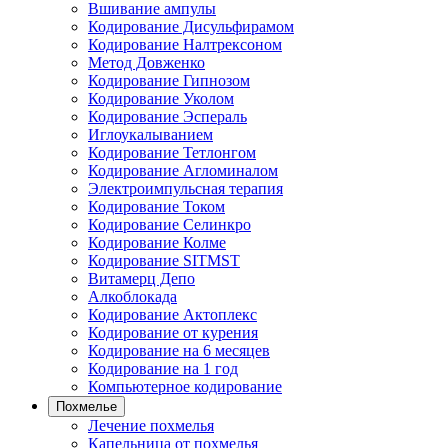
Вшивание ампулы
Кодирование Дисульфирамом
Кодирование Налтрексоном
Метод Довженко
Кодирование Гипнозом
Кодирование Уколом
Кодирование Эспераль
Иглоукалыванием
Кодирование Тетлонгом
Кодирование Агломиналом
Электроимпульсная терапия
Кодирование Током
Кодирование Селинкро
Кодирование Колме
Кодирование SITMST
Витамерц Депо
Алкоблокада
Кодирование Актоплекс
Кодирование от курения
Кодирование на 6 месяцев
Кодирование на 1 год
Компьютерное кодирование
Похмелье
Лечение похмелья
Капельница от похмелья