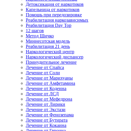
Детоксикация от наркотиков
Капельница от наркотиков
Помощь при передозировке
Реабилитация наркозависимых
Реабилитация Day Top
12 шагов
Метод Шичко
Миннесотская модель
Реабилитация 21 день
Наркологический центр
Наркологический диспансер
Принудительное лечение
Лечение от Спайса
Лечение от Соли
Лечение от Марихуаны
Лечение от Амфетамина
Лечение от Кодеина
Лечение от ЛСД
Лечение от Мефедрона
Лечение от Лирики
Лечение от Экстази
Лечение от Фенозепама
Лечение от Бутирата
Лечение от Кокаина
Лечение от Героина