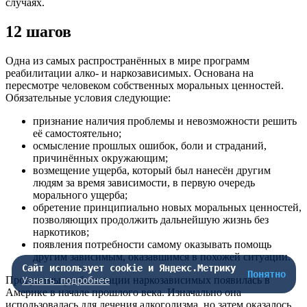
случаях.
12 шагов
Одна из самых распространённых в мире программ
реабилитации алко- и наркозависимых. Основана на
пересмотре человеком собственных моральных ценностей.
Обязательные условия следующие:
признание наличия проблемы и невозможности решить
её самостоятельно;
осмысление прошлых ошибок, боли и страданий,
причинённых окружающим;
возмещение ущерба, который был нанесён другим
людям за время зависимости, в первую очередь
морального ущерба;
обретение принципиально новых моральных ценностей,
позволяющих продолжить дальнейшую жизнь без
наркотиков;
появления потребности самому оказывать помощь
другим зависимым, оказавшимся в похожей ситуации.
Сайт использует cookie и Яндекс.Метрику
Понятно
Программы реабилитации наркозависимых появилась в
Узнать подробнее
Америке в начале прошлого века. Изначально она
использовалась для лечения алкоголизма, но затем оказалось,