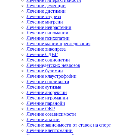
Лечение гиперактивности
Лечение деменции
Лечение дистимии
Лечение энуреза
Лечение мигрени
Лечение неврастении
Лечение гипомании
Лечение психопатии
Лечение мании преследования
Лечение энкопреза
Лечение СДВГ
Лечение социопатии
Лечениедетских неврозов
Лечение булимии
Лечение клаустрофобии
Лечение сонливости
Лечение аутизма
Лечение анорексии
Лечение игромании
Лечение паранойи
Лечение ОКР
Лечение созависимости
Лечение апатии
Лечение зависимости от ставок на спорт
Лечение клептомании