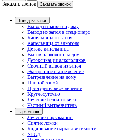
Заказать звонок
Заказать звонок
Вывод из запоя
Вывод из запоя на дому
Вывод из запоя в стационаре
Капельница от запоя
Капельница от алкоголя
Детокс капельница
Вызов нарколога на дом
Детоксикация алкоголиков
Срочный вывод из запоя
Экстренное вытрезвление
Вытрезвление на дому
Пивной запой
Принудительное лечение
Круглосуточно
Лечение белой горячки
Частный вытрезвитель
Наркомания
Лечение наркомании
Снятие ломки
Кодирование наркозависимости
УБОД
Нарколог на дом