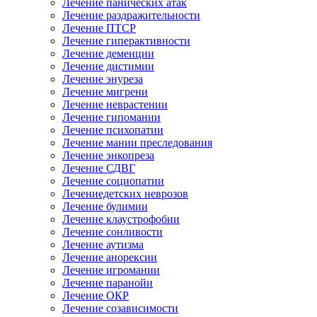
Лечение панических атак
Лечение раздражительности
Лечение ПТСР
Лечение гиперактивности
Лечение деменции
Лечение дистимии
Лечение энуреза
Лечение мигрени
Лечение неврастении
Лечение гипомании
Лечение психопатии
Лечение мании преследования
Лечение энкопреза
Лечение СДВГ
Лечение социопатии
Лечениедетских неврозов
Лечение булимии
Лечение клаустрофобии
Лечение сонливости
Лечение аутизма
Лечение анорексии
Лечение игромании
Лечение паранойи
Лечение ОКР
Лечение созависимости