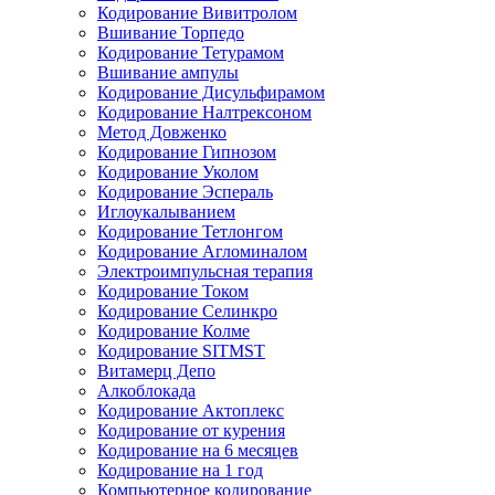
Кодирование Вивитролом
Вшивание Торпедо
Кодирование Тетурамом
Вшивание ампулы
Кодирование Дисульфирамом
Кодирование Налтрексоном
Метод Довженко
Кодирование Гипнозом
Кодирование Уколом
Кодирование Эспераль
Иглоукалыванием
Кодирование Тетлонгом
Кодирование Агломиналом
Электроимпульсная терапия
Кодирование Током
Кодирование Селинкро
Кодирование Колме
Кодирование SITMST
Витамерц Депо
Алкоблокада
Кодирование Актоплекс
Кодирование от курения
Кодирование на 6 месяцев
Кодирование на 1 год
Компьютерное кодирование