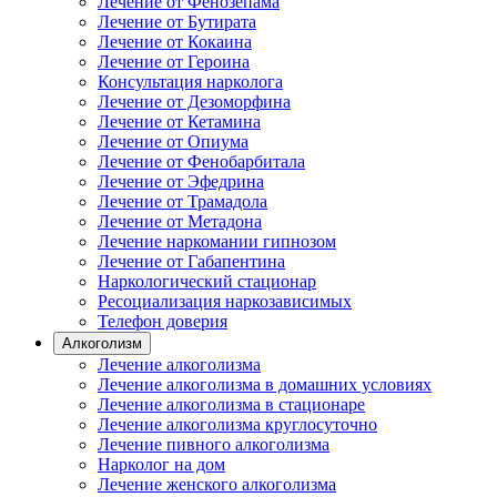
Лечение от Фенозепама
Лечение от Бутирата
Лечение от Кокаина
Лечение от Героина
Консультация нарколога
Лечение от Дезоморфина
Лечение от Кетамина
Лечение от Опиума
Лечение от Фенобарбитала
Лечение от Эфедрина
Лечение от Трамадола
Лечение от Метадона
Лечение наркомании гипнозом
Лечение от Габапентина
Наркологический стационар
Ресоциализация наркозависимых
Телефон доверия
Алкоголизм
Лечение алкоголизма
Лечение алкоголизма в домашних условиях
Лечение алкоголизма в стационаре
Лечение алкоголизма круглосуточно
Лечение пивного алкоголизма
Нарколог на дом
Лечение женского алкоголизма