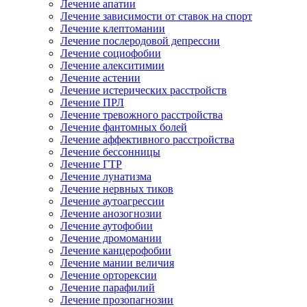
Лечение апатии
Лечение зависимости от ставок на спорт
Лечение клептомании
Лечение послеродовой депрессии
Лечение социофобии
Лечение алекситимии
Лечение астении
Лечение истерических расстройств
Лечение ПРЛ
Лечение тревожного расстройства
Лечение фантомных болей
Лечение аффективного расстройства
Лечение бессонницы
Лечение ГТР
Лечение лунатизма
Лечение нервных тиков
Лечение аутоагрессии
Лечение анозогнозии
Лечение аутофобии
Лечение дромомании
Лечение канцерофобии
Лечение мании величия
Лечение орторексии
Лечение парафилий
Лечение прозопагнозии