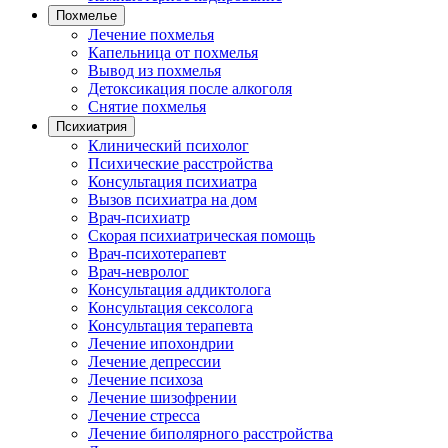
Похмелье
Лечение похмелья
Капельница от похмелья
Вывод из похмелья
Детоксикация после алкоголя
Снятие похмелья
Психиатрия
Клинический психолог
Психические расстройства
Консультация психиатра
Вызов психиатра на дом
Врач-психиатр
Скорая психиатрическая помощь
Врач-психотерапевт
Врач-невролог
Консультация аддиктолога
Консультация сексолога
Консультация терапевта
Лечение ипохондрии
Лечение депрессии
Лечение психоза
Лечение шизофрении
Лечение стресса
Лечение биполярного расстройства