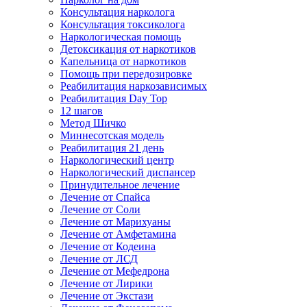
Консультация нарколога
Консультация токсиколога
Наркологическая помощь
Детоксикация от наркотиков
Капельница от наркотиков
Помощь при передозировке
Реабилитация наркозависимых
Реабилитация Day Top
12 шагов
Метод Шичко
Миннесотская модель
Реабилитация 21 день
Наркологический центр
Наркологический диспансер
Принудительное лечение
Лечение от Спайса
Лечение от Соли
Лечение от Марихуаны
Лечение от Амфетамина
Лечение от Кодеина
Лечение от ЛСД
Лечение от Мефедрона
Лечение от Лирики
Лечение от Экстази