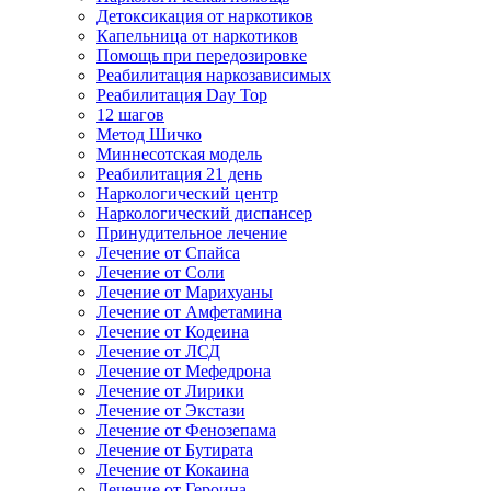
Детоксикация от наркотиков
Капельница от наркотиков
Помощь при передозировке
Реабилитация наркозависимых
Реабилитация Day Top
12 шагов
Метод Шичко
Миннесотская модель
Реабилитация 21 день
Наркологический центр
Наркологический диспансер
Принудительное лечение
Лечение от Спайса
Лечение от Соли
Лечение от Марихуаны
Лечение от Амфетамина
Лечение от Кодеина
Лечение от ЛСД
Лечение от Мефедрона
Лечение от Лирики
Лечение от Экстази
Лечение от Фенозепама
Лечение от Бутирата
Лечение от Кокаина
Лечение от Героина