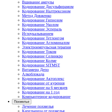
Вшивание ампулы
Кодирование Дисульфирамом
Кодирование Налтрексоном
Метод Довженко
Кодирование Гипнозом
Кодирование Уколом
Кодирование Эспераль
Иглоукалыванием
Кодирование Тетлонгом
Кодирование Агломиналом
Электроимпульсная терапия
Кодирование Током
Кодирование Селинкро
Кодирование Колме
Кодирование SITMST
Витамерц Депо
Алкоблокада
Кодирование Актоплекс
Кодирование от курения
Кодирование на 6 месяцев
Кодирование на 1 год
Компьютерное кодирование
Похмелье
Лечение похмелья
Капельница от похмелья