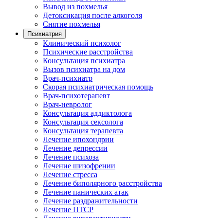
Вывод из похмелья
Детоксикация после алкоголя
Снятие похмелья
Психиатрия
Клинический психолог
Психические расстройства
Консультация психиатра
Вызов психиатра на дом
Врач-психиатр
Скорая психиатрическая помощь
Врач-психотерапевт
Врач-невролог
Консультация аддиктолога
Консультация сексолога
Консультация терапевта
Лечение ипохондрии
Лечение депрессии
Лечение психоза
Лечение шизофрении
Лечение стресса
Лечение биполярного расстройства
Лечение панических атак
Лечение раздражительности
Лечение ПТСР