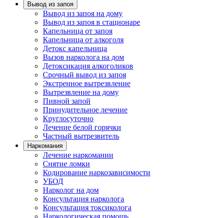
Вывод из запоя
Вывод из запоя на дому
Вывод из запоя в стационаре
Капельница от запоя
Капельница от алкоголя
Детокс капельница
Вызов нарколога на дом
Детоксикация алкоголиков
Срочный вывод из запоя
Экстренное вытрезвление
Вытрезвление на дому
Пивной запой
Принудительное лечение
Круглосуточно
Лечение белой горячки
Частный вытрезвитель
Наркомания
Лечение наркомании
Снятие ломки
Кодирование наркозависимости
УБОД
Нарколог на дом
Консультация нарколога
Консультация токсиколога
Наркологическая помощь