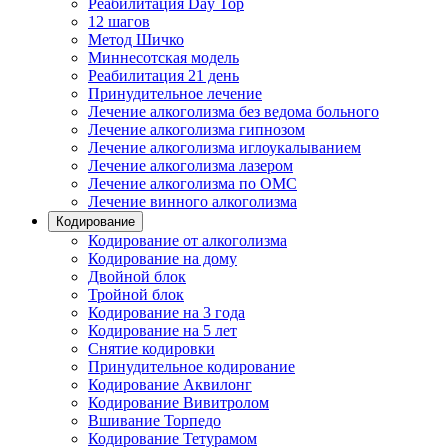
Реабилитация Day Top
12 шагов
Метод Шичко
Миннесотская модель
Реабилитация 21 день
Принудительное лечение
Лечение алкоголизма без ведома больного
Лечение алкоголизма гипнозом
Лечение алкоголизма иглоукалыванием
Лечение алкоголизма лазером
Лечение алкоголизма по ОМС
Лечение винного алкоголизма
Кодирование
Кодирование от алкоголизма
Кодирование на дому
Двойной блок
Тройной блок
Кодирование на 3 года
Кодирование на 5 лет
Снятие кодировки
Принудительное кодирование
Кодирование Аквилонг
Кодирование Вивитролом
Вшивание Торпедо
Кодирование Тетурамом