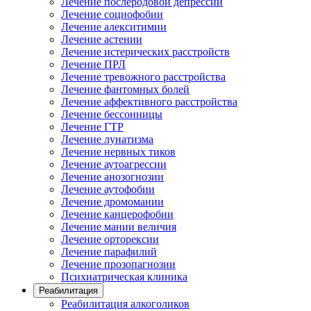
Лечение послеродовой депрессии
Лечение социофобии
Лечение алекситимии
Лечение астении
Лечение истерических расстройств
Лечение ПРЛ
Лечение тревожного расстройства
Лечение фантомных болей
Лечение аффективного расстройства
Лечение бессонницы
Лечение ГТР
Лечение лунатизма
Лечение нервных тиков
Лечение аутоагрессии
Лечение анозогнозии
Лечение аутофобии
Лечение дромомании
Лечение канцерофобии
Лечение мании величия
Лечение орторексии
Лечение парафилий
Лечение прозопагнозии
Психиатрическая клиника
Реабилитация
Реабилитация алкоголиков