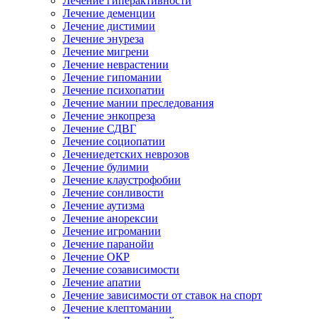
Лечение гиперактивности
Лечение деменции
Лечение дистимии
Лечение энуреза
Лечение мигрени
Лечение неврастении
Лечение гипомании
Лечение психопатии
Лечение мании преследования
Лечение энкопреза
Лечение СДВГ
Лечение социопатии
Лечениедетских неврозов
Лечение булимии
Лечение клаустрофобии
Лечение сонливости
Лечение аутизма
Лечение анорексии
Лечение игромании
Лечение паранойи
Лечение ОКР
Лечение созависимости
Лечение апатии
Лечение зависимости от ставок на спорт
Лечение клептомании