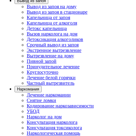
Вывод из запоя
Вывод из запоя на дому
Вывод из запоя в стационаре
Капельница от запоя
Капельница от алкоголя
Детокс капельница
Вызов нарколога на дом
Детоксикация алкоголиков
Срочный вывод из запоя
Экстренное вытрезвление
Вытрезвление на дому
Пивной запой
Принудительное лечение
Круглосуточно
Лечение белой горячки
Частный вытрезвитель
Наркомания
Лечение наркомании
Снятие ломки
Кодирование наркозависимости
УБОД
Нарколог на дом
Консультация нарколога
Консультация токсиколога
Наркологическая помощь