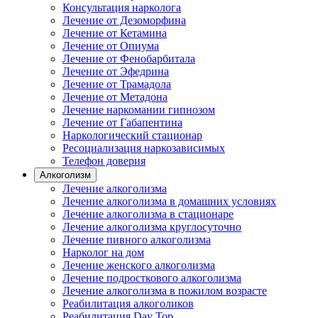
Консультация нарколога
Лечение от Дезоморфина
Лечение от Кетамина
Лечение от Опиума
Лечение от Фенобарбитала
Лечение от Эфедрина
Лечение от Трамадола
Лечение от Метадона
Лечение наркомании гипнозом
Лечение от Габапентина
Наркологический стационар
Ресоциализация наркозависимых
Телефон доверия
Алкоголизм
Лечение алкоголизма
Лечение алкоголизма в домашних условиях
Лечение алкоголизма в стационаре
Лечение алкоголизма круглосуточно
Лечение пивного алкоголизма
Нарколог на дом
Лечение женского алкоголизма
Лечение подросткового алкоголизма
Лечение алкоголизма в пожилом возрасте
Реабилитация алкоголиков
Реабилитация Day Top