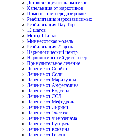
Детоксикация от наркотиков
Капельница от наркотиков
Помощь при передозировке
Реабилитация наркозависимых
Реабилитация Day Top
12 шагов
Метод Шичко
Миннесотская модель
Реабилитация 21 день
Наркологический центр
Наркологический диспансер
Принудительное лечение
Лечение от Спайса
Лечение от Соли
Лечение от Марихуаны
Лечение от Амфетамина
Лечение от Кодеина
Лечение от ЛСД
Лечение от Мефедрона
Лечение от Лирики
Лечение от Экстази
Лечение от Фенозепама
Лечение от Бутирата
Лечение от Кокаина
Лечение от Героина