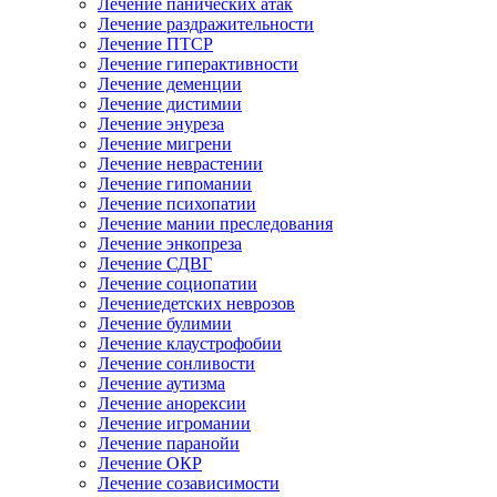
Лечение панических атак
Лечение раздражительности
Лечение ПТСР
Лечение гиперактивности
Лечение деменции
Лечение дистимии
Лечение энуреза
Лечение мигрени
Лечение неврастении
Лечение гипомании
Лечение психопатии
Лечение мании преследования
Лечение энкопреза
Лечение СДВГ
Лечение социопатии
Лечениедетских неврозов
Лечение булимии
Лечение клаустрофобии
Лечение сонливости
Лечение аутизма
Лечение анорексии
Лечение игромании
Лечение паранойи
Лечение ОКР
Лечение созависимости