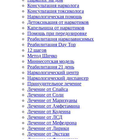
Консультация нарколога
Консультация токсиколога
Наркологическая помощь
Детоксикация от наркотиков
Капельница от наркотиков
Помощь при передозировке
Реабилитация наркозависимых
Реабилитация Day Top
12 шагов
Метод Шичко
Миннесотская модель
Реабилитация 21 день
Наркологический центр
Наркологический диспансер
Принудительное лечение
Лечение от Спайса
Лечение от Соли
Лечение от Марихуаны
Лечение от Амфетамина
Лечение от Кодеина
Лечение от ЛСД
Лечение от Мефедрона
Лечение от Лирики
Лечение от Экстази