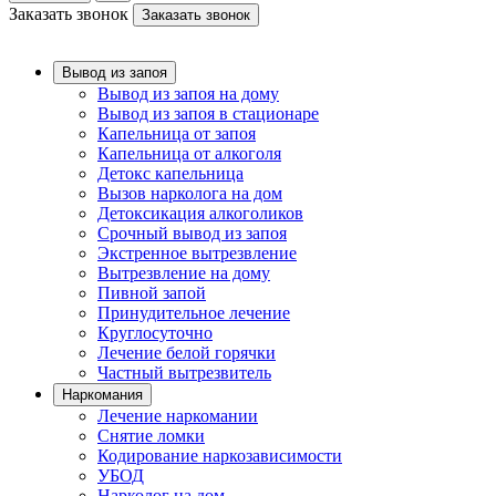
Заказать звонок
Заказать звонок
Вывод из запоя
Вывод из запоя на дому
Вывод из запоя в стационаре
Капельница от запоя
Капельница от алкоголя
Детокс капельница
Вызов нарколога на дом
Детоксикация алкоголиков
Срочный вывод из запоя
Экстренное вытрезвление
Вытрезвление на дому
Пивной запой
Принудительное лечение
Круглосуточно
Лечение белой горячки
Частный вытрезвитель
Наркомания
Лечение наркомании
Снятие ломки
Кодирование наркозависимости
УБОД
Нарколог на дом