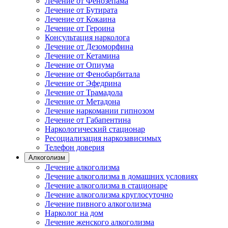
Лечение от Фенозепама
Лечение от Бутирата
Лечение от Кокаина
Лечение от Героина
Консультация нарколога
Лечение от Дезоморфина
Лечение от Кетамина
Лечение от Опиума
Лечение от Фенобарбитала
Лечение от Эфедрина
Лечение от Трамадола
Лечение от Метадона
Лечение наркомании гипнозом
Лечение от Габапентина
Наркологический стационар
Ресоциализация наркозависимых
Телефон доверия
Алкоголизм
Лечение алкоголизма
Лечение алкоголизма в домашних условиях
Лечение алкоголизма в стационаре
Лечение алкоголизма круглосуточно
Лечение пивного алкоголизма
Нарколог на дом
Лечение женского алкоголизма