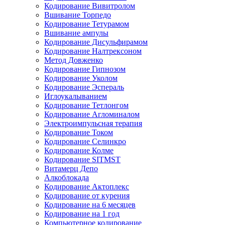
Кодирование Вивитролом
Вшивание Торпедо
Кодирование Тетурамом
Вшивание ампулы
Кодирование Дисульфирамом
Кодирование Налтрексоном
Метод Довженко
Кодирование Гипнозом
Кодирование Уколом
Кодирование Эспераль
Иглоукалыванием
Кодирование Тетлонгом
Кодирование Агломиналом
Электроимпульсная терапия
Кодирование Током
Кодирование Селинкро
Кодирование Колме
Кодирование SITMST
Витамерц Депо
Алкоблокада
Кодирование Актоплекс
Кодирование от курения
Кодирование на 6 месяцев
Кодирование на 1 год
Компьютерное кодирование