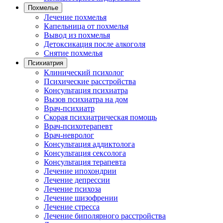
Похмелье
Лечение похмелья
Капельница от похмелья
Вывод из похмелья
Детоксикация после алкоголя
Снятие похмелья
Психиатрия
Клинический психолог
Психические расстройства
Консультация психиатра
Вызов психиатра на дом
Врач-психиатр
Скорая психиатрическая помощь
Врач-психотерапевт
Врач-невролог
Консультация аддиктолога
Консультация сексолога
Консультация терапевта
Лечение ипохондрии
Лечение депрессии
Лечение психоза
Лечение шизофрении
Лечение стресса
Лечение биполярного расстройства