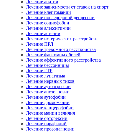
Лечение апатии
Лечение зависимости от ставок на спорт
Лечение клептомании
Лечение послеродовой депрессии
Лечение социофобии
Лечение алекситимии
Лечение астении
Лечение истерических расстройств
Лечение ПРЛ
Лечение тревожного расстройства
Лечение фантомных болей
Лечение аффективного расстройства
Лечение бессонницы
Лечение ГТР
Лечение лунатизма
Лечение нервных тиков
Лечение аутоагрессии
Лечение анозогнозии
Лечение аутофобии
Лечение дромомании
Лечение канцерофобии
Лечение мании величия
Лечение орторексии
Лечение парафилий
Лечение прозопагнозии