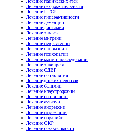
Лечение панических атак
Лечение раздражительности
Лечение ПТСР
Лечение гиперактивности
Лечение деменции
Лечение дистимии
Лечение энуреза
Лечение мигрени
Лечение неврастении
Лечение гипомании
Лечение психопатии
Лечение мании преследования
Лечение энкопреза
Лечение СДВГ
Лечение социопатии
Лечениедетских неврозов
Лечение булимии
Лечение клаустрофобии
Лечение сонливости
Лечение аутизма
Лечение анорексии
Лечение игромании
Лечение паранойи
Лечение ОКР
Лечение созависимости