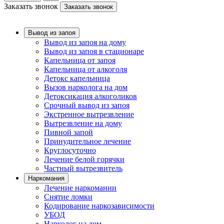
Заказать звонок
Заказать звонок
Вывод из запоя
Вывод из запоя на дому
Вывод из запоя в стационаре
Капельница от запоя
Капельница от алкоголя
Детокс капельница
Вызов нарколога на дом
Детоксикация алкоголиков
Срочный вывод из запоя
Экстренное вытрезвление
Вытрезвление на дому
Пивной запой
Принудительное лечение
Круглосуточно
Лечение белой горячки
Частный вытрезвитель
Наркомания
Лечение наркомании
Снятие ломки
Кодирование наркозависимости
УБОД
Нарколог на дом