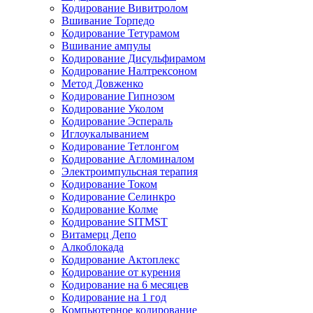
Кодирование Вивитролом
Вшивание Торпедо
Кодирование Тетурамом
Вшивание ампулы
Кодирование Дисульфирамом
Кодирование Налтрексоном
Метод Довженко
Кодирование Гипнозом
Кодирование Уколом
Кодирование Эспераль
Иглоукалыванием
Кодирование Тетлонгом
Кодирование Агломиналом
Электроимпульсная терапия
Кодирование Током
Кодирование Селинкро
Кодирование Колме
Кодирование SITMST
Витамерц Депо
Алкоблокада
Кодирование Актоплекс
Кодирование от курения
Кодирование на 6 месяцев
Кодирование на 1 год
Компьютерное кодирование