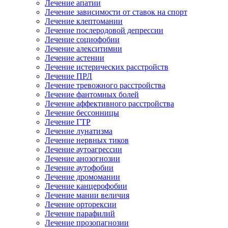
Лечение апатии
Лечение зависимости от ставок на спорт
Лечение клептомании
Лечение послеродовой депрессии
Лечение социофобии
Лечение алекситимии
Лечение астении
Лечение истерических расстройств
Лечение ПРЛ
Лечение тревожного расстройства
Лечение фантомных болей
Лечение аффективного расстройства
Лечение бессонницы
Лечение ГТР
Лечение лунатизма
Лечение нервных тиков
Лечение аутоагрессии
Лечение анозогнозии
Лечение аутофобии
Лечение дромомании
Лечение канцерофобии
Лечение мании величия
Лечение орторексии
Лечение парафилий
Лечение прозопагнозии