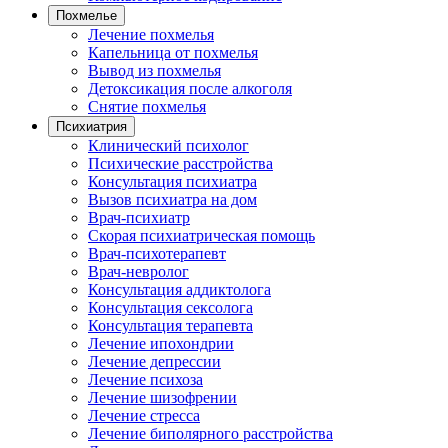
Похмелье
Лечение похмелья
Капельница от похмелья
Вывод из похмелья
Детоксикация после алкоголя
Снятие похмелья
Психиатрия
Клинический психолог
Психические расстройства
Консультация психиатра
Вызов психиатра на дом
Врач-психиатр
Скорая психиатрическая помощь
Врач-психотерапевт
Врач-невролог
Консультация аддиктолога
Консультация сексолога
Консультация терапевта
Лечение ипохондрии
Лечение депрессии
Лечение психоза
Лечение шизофрении
Лечение стресса
Лечение биполярного расстройства