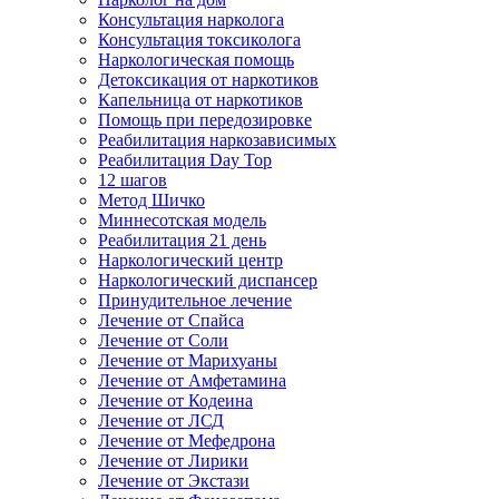
Консультация нарколога
Консультация токсиколога
Наркологическая помощь
Детоксикация от наркотиков
Капельница от наркотиков
Помощь при передозировке
Реабилитация наркозависимых
Реабилитация Day Top
12 шагов
Метод Шичко
Миннесотская модель
Реабилитация 21 день
Наркологический центр
Наркологический диспансер
Принудительное лечение
Лечение от Спайса
Лечение от Соли
Лечение от Марихуаны
Лечение от Амфетамина
Лечение от Кодеина
Лечение от ЛСД
Лечение от Мефедрона
Лечение от Лирики
Лечение от Экстази